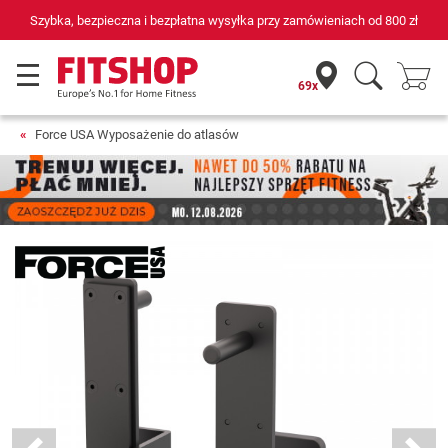
Szybka, bezpieczna i bezpłatna wysyłka przy zamówieniach od
800 zł
69x
Force USA Wyposażenie do atlasów