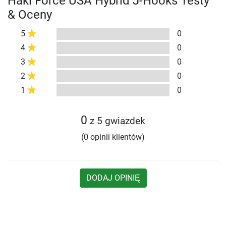
Haki Force USA Hybrid J-Hooks Testy
& Oceny
5
0
4
0
3
0
2
0
1
0
0
z 5 gwiazdek
(0 opinii klientów)
DODAJ OPINIĘ