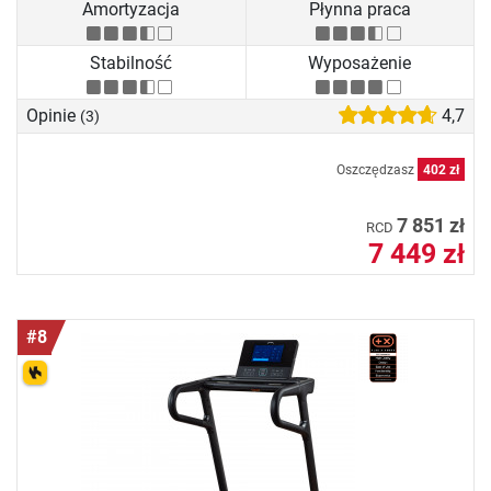
Amortyzacja
Płynna praca
Stabilność
Wyposażenie
Opinie
4,7
(3)
Oszczędzasz
402 zł
7 851 zł
RCD
7 449 zł
#8