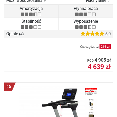
Możliwość złożenia ✓
Nachylenie ✓
Amortyzacja
Płynna praca
Stabilność
Wyposażenie
Opinie
5,0
(4)
Oszczędzasz
266 zł
4 905 zł
RCD
4 639 zł
#5