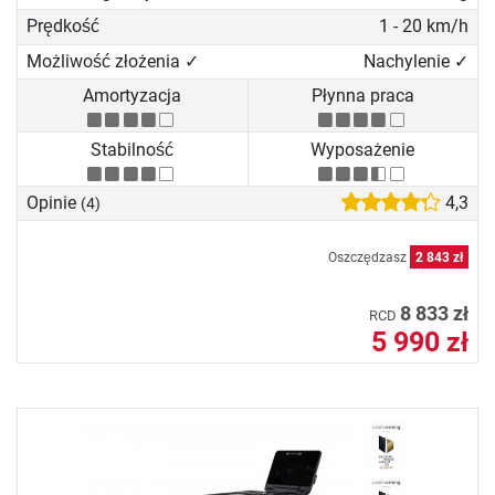
Prędkość
1 - 20 km/h
Możliwość złożenia ✓
Nachylenie ✓
Amortyzacja
Płynna praca
Stabilność
Wyposażenie
Opinie
4,3
(4)
Oszczędzasz
2 843 zł
8 833 zł
RCD
5 990 zł