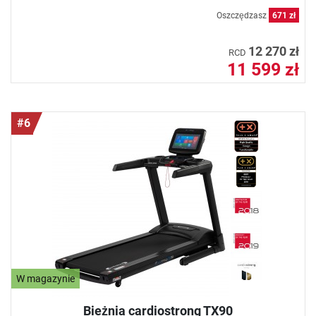
Oszczędzasz
671 zł
12 270 zł
RCD
11 599 zł
#6
W magazynie
Bieżnia cardiostrong TX90