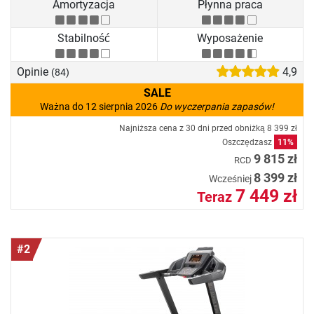
Amortyzacja
Płynna praca
Stabilność
Wyposażenie
Opinie
4,9
(84)
SALE
Ważna do 12 sierpnia 2026
Do wyczerpania zapasów!
Najniższa cena z 30 dni przed obniżką
8 399 zł
Oszczędzasz
11%
9 815 zł
RCD
8 399 zł
Wcześniej
7 449 zł
Teraz
#2