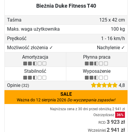
Bieżnia Duke Fitness T40
Taśma
125 x 42 cm
Maks. waga użytkownika
100 kg
Prędkość
1 - 16 km/h
Możliwość złożenia ✓
Nachylenie ✓
Amortyzacja
Płynna praca
Stabilność
Wyposażenie
Opinie
4,8
(32)
SALE
Ważna do 12 sierpnia 2026
Do wyczerpania zapasów!
Najniższa cena z 30 dni przed obniżką
2 941 zł
Oszczędzasz
36%
3 923 zł
RCD
2 941 zł
Wcześniej