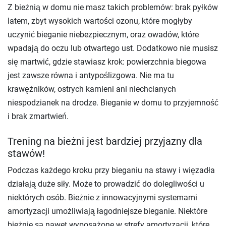
Z bieżnią w domu nie masz takich problemów: brak pyłków
latem, zbyt wysokich wartości ozonu, które mogłyby
uczynić bieganie niebezpiecznym, oraz owadów, które
wpadają do oczu lub otwartego ust. Dodatkowo nie musisz
się martwić, gdzie stawiasz krok: powierzchnia biegowa
jest zawsze równa i antypoślizgowa. Nie ma tu
krawężników, ostrych kamieni ani niechcianych
niespodzianek na drodze. Bieganie w domu to przyjemność
i brak zmartwień.
Trening na bieżni jest bardziej przyjazny dla
stawów!
Podczas każdego kroku przy bieganiu na stawy i więzadła
działają duże siły. Może to prowadzić do dolegliwości u
niektórych osób. Bieżnie z innowacyjnymi systemami
amortyzacji umożliwiają łagodniejsze bieganie. Niektóre
bieżnie są nawet wyposażone w strefy amortyzacji, które