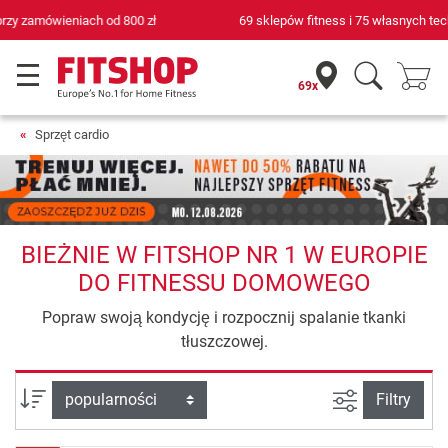
69 sklepów fitness i 75 własnych techników serwisowych
69x
Sprzęt cardio
BIEŻNIE W FITSHOP NR 1 W EUROPIE
DO FITNESSU DOMOWEGO
Popraw swoją kondycję i rozpocznij spalanie tkanki
tłuszczowej.
Filtruj widok
sortuj wg:
Filtry