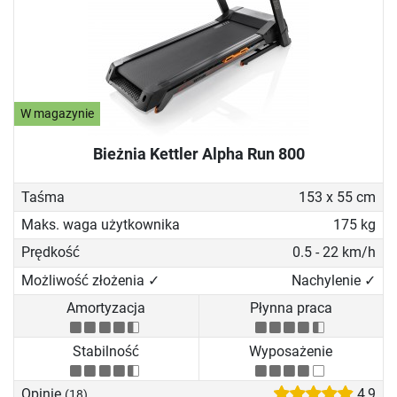
W magazynie
Bieżnia Kettler Alpha Run 800
Taśma
153 x 55 cm
Maks. waga użytkownika
175 kg
Prędkość
0.5 - 22 km/h
Możliwość złożenia ✓
Nachylenie ✓
Amortyzacja
Płynna praca
Stabilność
Wyposażenie
Opinie
4,9
(18)