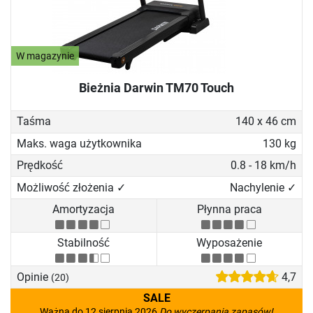
W magazynie
Bieżnia Darwin TM70 Touch
Taśma
140 x 46 cm
Maks. waga użytkownika
130 kg
Prędkość
0.8 - 18 km/h
Możliwość złożenia ✓
Nachylenie ✓
Amortyzacja
Płynna praca
Stabilność
Wyposażenie
Opinie
4,7
(20)
SALE
Ważna do 12 sierpnia 2026
Do wyczerpania zapasów!