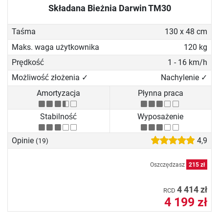
Składana Bieżnia Darwin TM30
Taśma
130 x 48 cm
Maks. waga użytkownika
120 kg
Prędkość
1 - 16 km/h
Możliwość złożenia ✓
Nachylenie ✓
Amortyzacja
Płynna praca
Stabilność
Wyposażenie
Opinie
4,9
(19)
Oszczędzasz
215 zł
4 414 zł
RCD
4 199 zł