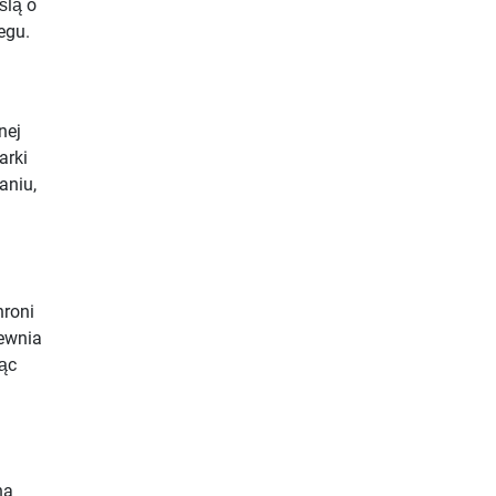
ślą o
egu.
nej
arki
aniu,
hroni
ewnia
ąc
na