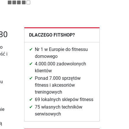
T80
DLACZEGO FITSHOP?
go
Nr 1 w Europie do fitnessu
ść i
domowego
4.000.000 zadowolonych
klientów
Ponad 7.000 sprzętów
gu
fitness i akcesoriów
treningowych
69 lokalnych sklepów fitness
75 własnych techników
ie
serwisowych
ą