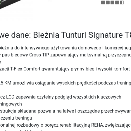
e dane: Bieżnia Tunturi Signature 
bieżnia do intensywnego użytkowania domowego i komercyjne
 pas biegowy Cross TIP zapewniający maksymalną przyczepno
o
acji T-Flex Comfort gwarantujący płynny bieg i wysoki komfort
5,5 KM umożliwia osiąganie wysokich prędkości podczas trenin
cz LCD zapewnia czytelny podgląd wszystkich kluczowych
eningowych
strukcja składana pozwala na łatwe i oszczędne przechowywan
ńczeniu treningu
onalnej rozbudowy o poręcz rehabilitacyjną REHA, zwiększając