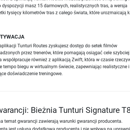
dyspozycji masz 15 darmowych, realistycznych tras, a wersja
tki tysięcy kilometrów tras z całego świata, które urozmaicają 
MOTYWACJA
plikacji Tunturi Routes zyskujesz dostęp do setek filmów
dzonych przez trenerów, które pomagają osiągać cele szybciej 
ia współpracuje również z aplikacją Zwift, która w czasie rzecz
tempo biegu w wirtualnym świecie, zapewniając realistyczne i
ące doświadczenie treningowe.
arancji: Bieżnia Tunturi Signature T
na temat gwarancji zawierają warunki gwarancji producenta.
nta jest usługą dodatkową producenta i nie wpływa na uprawni