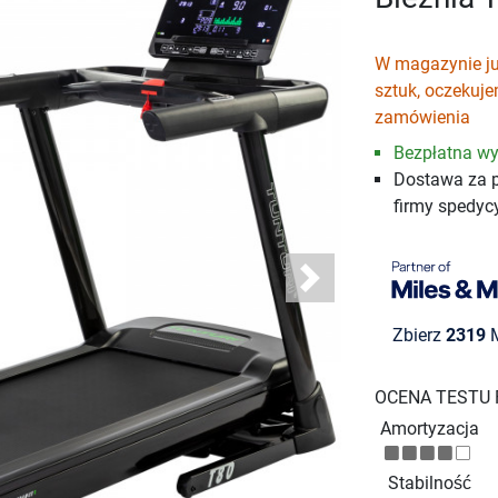
W magazynie ju
sztuk, oczekuj
zamówienia
Bezpłatna wy
Dostawa za 
firmy spedyc
Next
Zbierz
2319
M
OCENA TESTU
Amortyzacja
Stabilność