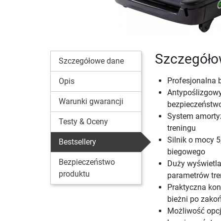
Szczegółow
Szczegółowe dane
Profesjonalna 
Opis
Antypoślizgowy
Warunki gwarancji
bezpieczeństw
System amortyz
Testy & Oceny
treningu
Silnik o mocy 
Bestsellery
biegowego
Bezpieczeństwo
Duży wyświetla
produktu
parametrów tr
Praktyczna kon
bieżni po zako
Możliwość opcj