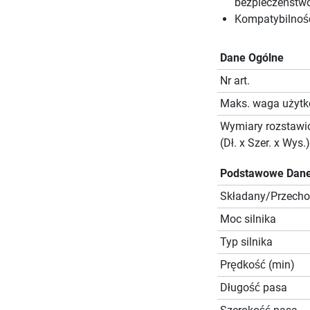
bezpieczeństwo
Kompatybilność
Dane Ogólne
Nr art.
Maks. waga użyt
Wymiary rozstawi
(Dł. x Szer. x Wys.)
Podstawowe Dane
Składany/Przech
Moc silnika
Typ silnika
Prędkość (min)
Długość pasa