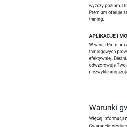
wyższy poziom. Do 
Premium oferuje se
trening.
APLIKACJE I 
W wersji Premium a
treningowych prowa
efektywniej. Bieżn
odwzorowuje Twoje 
niezwykle angażuj
Warunki gw
Więcej informacji 
Gwarancja produce