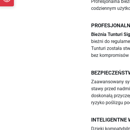
Profesjonalna bie
codziennym użytko
PROFESJONALN
Bieżnia Tunturi Si
bieżni do regularn
Tunturi została st
bez kompromisów w
BEZPIECZEŃST
Zaawansowany syst
stawy przed nadmi
doskonałą przycze
ryzyko poślizgu p
INTELIGENTNE
Dzięki kompatybiln