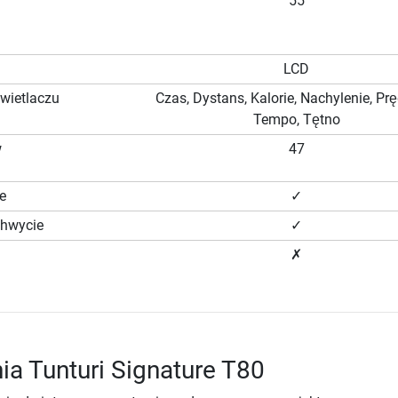
55
LCD
wietlaczu
Czas, Dystans, Kalorie, Nachylenie, Pr
Tempo, Tętno
w
47
e
✓
chwycie
✓
✗
nia Tunturi Signature T80