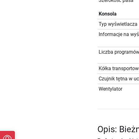
Szerokość pasa
Konsola
Typ wyświetlacza
Informacje na wyś
Liczba programó
Kółka transportow
Czujnik tętna w u
Wentylator
Opis: Bież