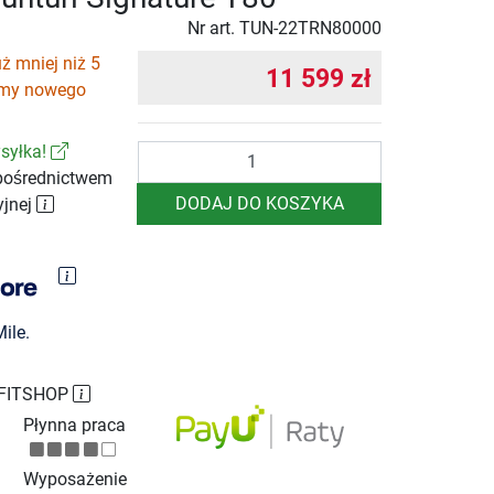
Nr art.
TUN-22TRN80000
ż mniej niż 5
11 599 zł
emy nowego
syłka!
Ilość
pośrednictwem
DODAJ DO KOSZYKA
yjnej
ile.
 FITSHOP
Płynna praca
Wyposażenie