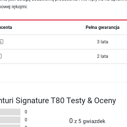
wowej rękojmi.
ucenta
Pełna gwarancja
3 lata
2 lata
nturi Signature T80 Testy & Oceny
0
0
0
z 5 gwiazdek