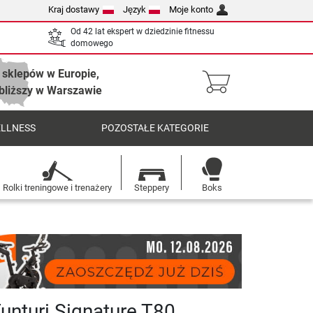
Kraj dostawy
Język
Moje konto
Od 42 lat ekspert w dziedzinie fitnessu
domowego
 sklepów w Europie,
bliższy w Warszawie
ELLNESS
POZOSTAŁE KATEGORIE
Rolki treningowe i trenażery
Steppery
Boks
Tunturi Signature T80