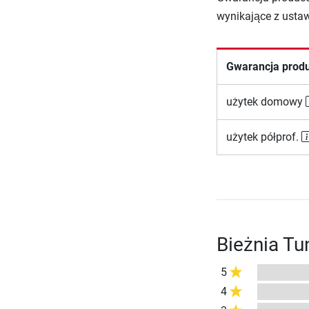
wynikające z usta
Gwarancja prod
użytek domowy
użytek półprof.
Bieżnia Tu
5
4