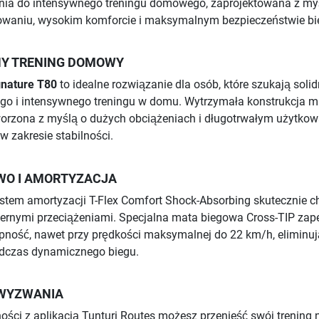
żnia do intensywnego treningu domowego, zaprojektowana z my
waniu, wysokim komforcie i maksymalnym bezpieczeństwie bi
Y TRENING DOMOWY
gnature T80
to idealne rozwiązanie dla osób, które szukają solid
ego i intensywnego treningu w domu. Wytrzymała konstrukcja m
worzona z myślą o dużych obciążeniach i długotrwałym użytkow
 zakresie stabilności.
WO I AMORTYZACJA
em amortyzacji T-Flex Comfort Shock-Absorbing skutecznie c
ernymi przeciążeniami. Specjalna mata biegowa Cross-TIP zap
pność, nawet przy prędkości maksymalnej do 22 km/h, eliminuj
odczas dynamicznego biegu.
 WYZWANIA
ości z aplikacją Tunturi Routes możesz przenieść swój trening 