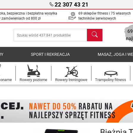
22 307 43 21
bka, bezpieczna i bezpłatna wysyłka
69 sklepów fitness i 75 własnych
y zamówieniach od
800 zł
techników serwisowych
69
Szukaj
naj
WY
SPORT I REKREACJA
MASAŻ, JOGA I W
jonarne
Rowery poziome
Rowery treningowe
Trampoliny fitness
Bieżnia 