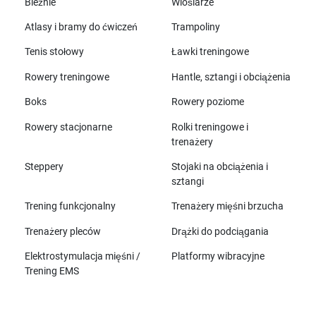
Bieżnie
Wioślarze
Atlasy i bramy do ćwiczeń
Trampoliny
Tenis stołowy
Ławki treningowe
Rowery treningowe
Hantle, sztangi i obciążenia
Boks
Rowery poziome
Rowery stacjonarne
Rolki treningowe i
trenażery
Steppery
Stojaki na obciążenia i
sztangi
Trening funkcjonalny
Trenażery mięśni brzucha
Trenażery pleców
Drążki do podciągania
Elektrostymulacja mięśni /
Platformy wibracyjne
Trening EMS
Wszystkie marki