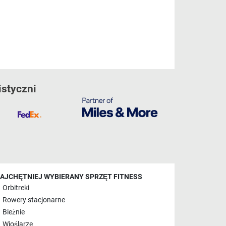
istyczni
AJCHĘTNIEJ WYBIERANY SPRZĘT FITNESS
Orbitreki
Rowery stacjonarne
Bieżnie
Wioślarze