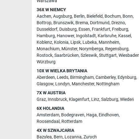
Warszawa
36X W NIEMCY
Aachen
,
Augsburg
,
Berlin
,
Bielefeld
,
Bochum
,
Bonn
,
Bottrop
,
Brunszwik
,
Brema
,
Dortmund
,
Drezno
,
Dusseldorf
,
Duisburg
,
Essen
,
Frankfurt
,
Freiburg
,
Hamburg
,
Hanower
,
Ingolstadt
,
Karlsruhe
,
Kassel
,
Koblenz
,
Kolonia
,
Lipsk
,
Lubeka
,
Mannheim
,
Monachium
,
Münster
,
Norymberga
,
Regensburg
,
Rostock
,
Saarbrücken
,
Szleswik
,
Stuttgart
,
Wiesbade
Würzburg
10X W WIELKA BRYTANIA
Aberdeen
,
Leeds
,
Birmingham
,
Camberley
,
Edynburg
,
Glasgow
,
Londyn
,
Manchester
,
Nottingham
7X W AUSTRIA
Graz
,
Innsbruck
,
Klagenfurt
,
Linz
,
Salzburg
,
Wiedeń
6X HOLANDIA
Amsterdam
,
Bodegraven
,
Haga
,
Eindhoven
,
Roosendaal
,
Rotterdam
4X W SZWAJCARIA
Bazylea
,
Bern
,
Lozanna
,
Zurych