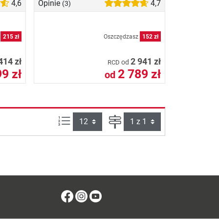
4,6
Opinie
4,7
(3)
z
215 zł
Oszczędzasz
152 zł
414 zł
2 941 zł
od
RCD
9 zł
2 789 zł
od
Ilości produktów na stronie:
Strona
Facebook
Instagram
Youtube