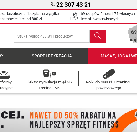
22 307 43 21
bka, bezpieczna i bezpłatna wysyłka
69 sklepów fitness i 75 własnych
y zamówieniach od
800 zł
techników serwisowych
69
Szukaj
naj
WY
SPORT I REKREACJA
MASAŻ, JOGA I W
atformy
Elektrostymulacja mięśni /
Rolki do masażu i treningu
racyjne
Trening EMS
powięziowego