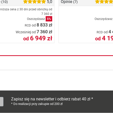
e
5,0
Opinie
(10)
(7)
niższa cena z 30 dni przed obniżką od
7 360 zł
Oszczędzasz
5%
Oszczędzas
8 833 zł
od
RCD
7 360 zł
4 
Wcześniej od
od
RCD
6 949 zł
4 19
od
od
Zapisz się na newsletter i odbierz rabat 40 zł *
* Do realizacji przy zakupie od 200 zł