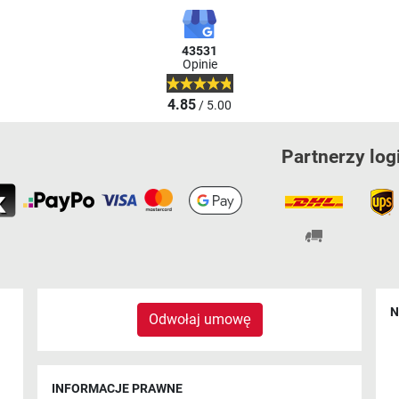
43531
Opinie
4.85
/ 5.00
Partnerzy log
N
Odwołaj umowę
INFORMACJE PRAWNE