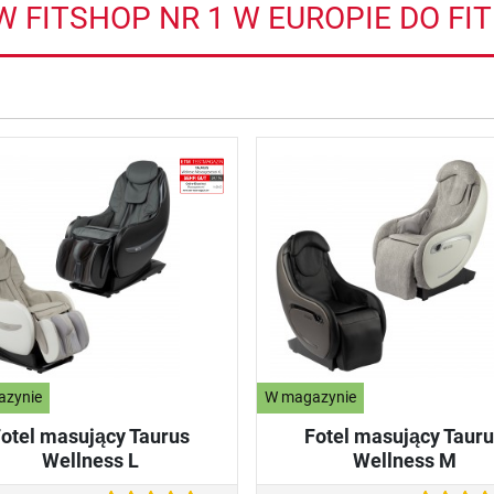
W FITSHOP NR 1 W EUROPIE DO F
azynie
W magazynie
otel masujący Taurus
Fotel masujący Taur
Wellness L
Wellness M