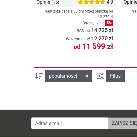
Opinie
4,9
Opini
(15)
Najniższa cena z 30 dni przed obniżką od
Naj
12 270 zł
Oszczędzasz
5%
14 725 zł
od
RCD
12 270 zł
Wcześniej od
11 599 zł
od
Filtruj widok
sortuj wg:
Filtry
Adres e-mail