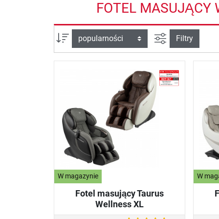
FOTEL MASUJĄCY 
Filtruj widok
sortuj wg:
Filtry
W magazynie
W mag
Fotel masujący Taurus
F
Wellness XL