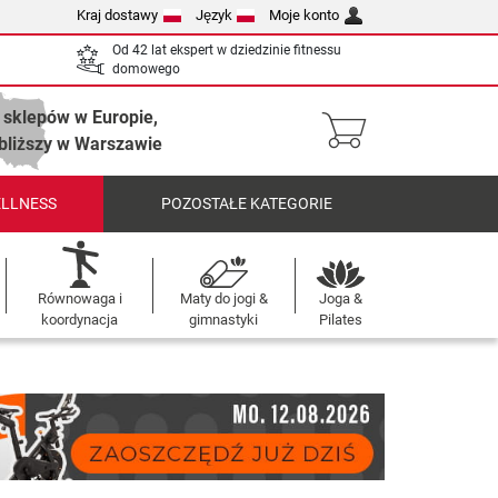
Kraj dostawy
Język
Moje konto
Od 42 lat ekspert w dziedzinie fitnessu
domowego
 sklepów w Europie,
bliższy w Warszawie
ELLNESS
POZOSTAŁE KATEGORIE
Równowaga i
Maty do jogi &
Joga &
koordynacja
gimnastyki
Pilates