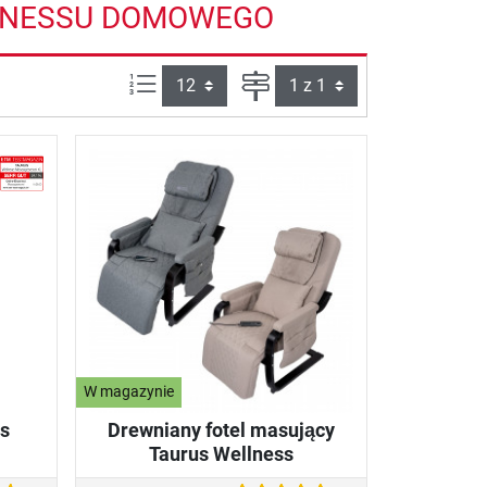
ITNESSU DOMOWEGO
Ilości produktów na stronie:
Strona
W magazynie
us
Drewniany fotel masujący
Taurus Wellness