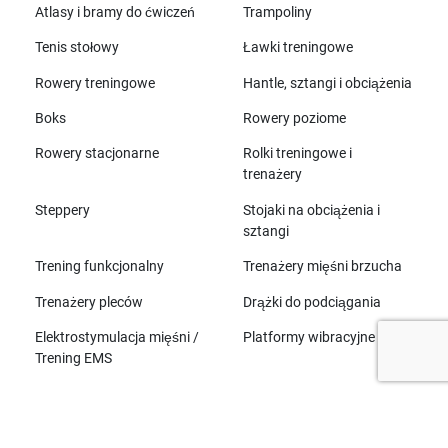
Atlasy i bramy do ćwiczeń
Trampoliny
Tenis stołowy
Ławki treningowe
Rowery treningowe
Hantle, sztangi i obciążenia
Boks
Rowery poziome
Rowery stacjonarne
Rolki treningowe i
trenażery
Steppery
Stojaki na obciążenia i
sztangi
Trening funkcjonalny
Trenażery mięśni brzucha
Trenażery pleców
Drążki do podciągania
Elektrostymulacja mięśni /
Platformy wibracyjne
Trening EMS
Wszystkie marki