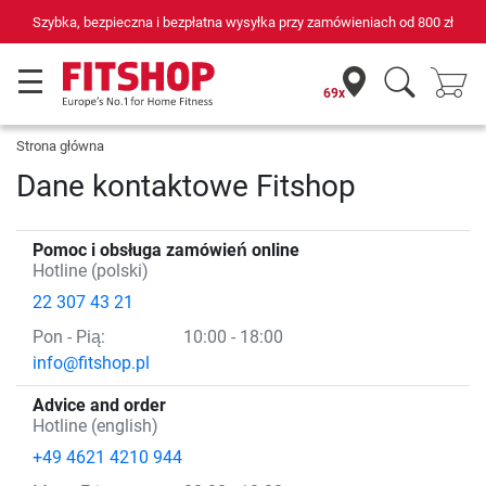
Szybka, bezpieczna i bezpłatna wysyłka przy zamówieniach od
800 zł
69x
Strona główna
Dane kontaktowe Fitshop
Pomoc i obsługa zamówień online
Hotline (polski)
22 307 43 21
Pon
- Pią
:
10:00 - 18:00
info@fitshop.pl
Advice and order
Hotline (english)
+49 4621 4210 944