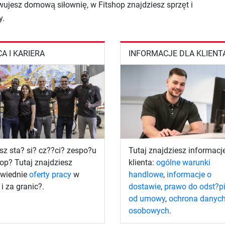
wujesz domową siłownię, w Fitshop znajdziesz sprzęt i
y.
A I KARIERA
INFORMACJE DLA KLIENT
sz sta? si? cz??ci? zespo?u
Tutaj znajdziesz informacj
op? Tutaj znajdziesz
klienta:
ogólne warunki
wiednie
oferty pracy
w
handlowe
,
informacje o
 i za granic?.
dostawie
,
prawo do odst?p
od umowy
,
ochrona danyc
osobowych
.