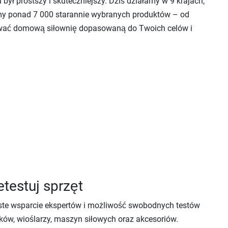
był prostszy i skuteczniejszy. Dziś działamy w 9 krajach,
my ponad 7 000 starannie wybranych produktów – od
dować domową siłownię dopasowaną do Twoich celów i
etestuj sprzęt
iste wsparcie ekspertów i możliwość swobodnych testów
eków, wioślarzy, maszyn siłowych oraz akcesoriów.