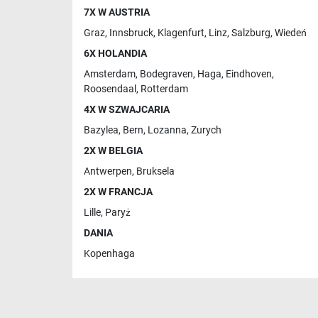
7X W AUSTRIA
Graz
,
Innsbruck
,
Klagenfurt
,
Linz
,
Salzburg
,
Wiedeń
6X HOLANDIA
Amsterdam
,
Bodegraven
,
Haga
,
Eindhoven
,
Roosendaal
,
Rotterdam
4X W SZWAJCARIA
Bazylea
,
Bern
,
Lozanna
,
Zurych
2X W BELGIA
Antwerpen
,
Bruksela
2X W FRANCJA
Lille
,
Paryż
DANIA
Kopenhaga