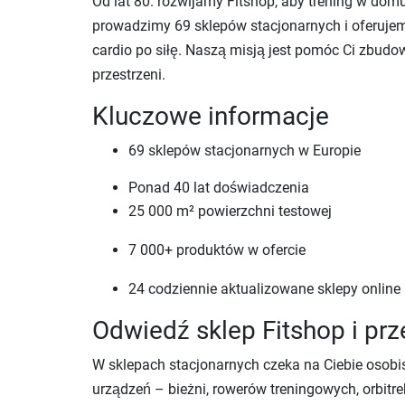
Od lat 80. rozwijamy Fitshop, aby trening w domu 
prowadzimy 69 sklepów stacjonarnych i oferuje
cardio po siłę. Naszą misją jest pomóc Ci zbu
przestrzeni.
Kluczowe informacje
69 sklepów stacjonarnych w Europie
Ponad 40 lat doświadczenia
25 000 m² powierzchni testowej
7 000+ produktów w ofercie
24 codziennie aktualizowane sklepy online
Odwiedź sklep Fitshop i prz
W sklepach stacjonarnych czeka na Ciebie osob
urządzeń – bieżni, rowerów treningowych, orbitr