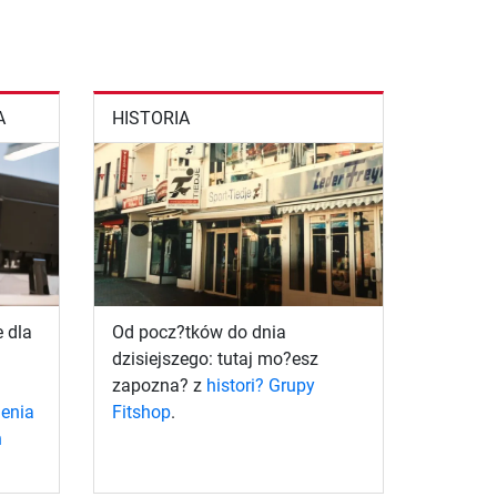
A
HISTORIA
e dla
Od pocz?tków do dnia
dzisiejszego: tutaj mo?esz
zapozna? z
histori? Grupy
ienia
Fitshop
.
h