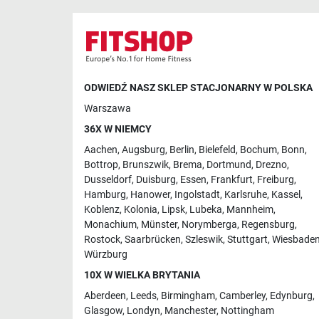
ODWIEDŹ NASZ SKLEP STACJONARNY W POLSKA
Warszawa
36X W NIEMCY
Aachen
,
Augsburg
,
Berlin
,
Bielefeld
,
Bochum
,
Bonn
,
Bottrop
,
Brunszwik
,
Brema
,
Dortmund
,
Drezno
,
Dusseldorf
,
Duisburg
,
Essen
,
Frankfurt
,
Freiburg
,
Hamburg
,
Hanower
,
Ingolstadt
,
Karlsruhe
,
Kassel
,
Koblenz
,
Kolonia
,
Lipsk
,
Lubeka
,
Mannheim
,
Monachium
,
Münster
,
Norymberga
,
Regensburg
,
Rostock
,
Saarbrücken
,
Szleswik
,
Stuttgart
,
Wiesbade
Würzburg
10X W WIELKA BRYTANIA
Aberdeen
,
Leeds
,
Birmingham
,
Camberley
,
Edynburg
,
Glasgow
,
Londyn
,
Manchester
,
Nottingham