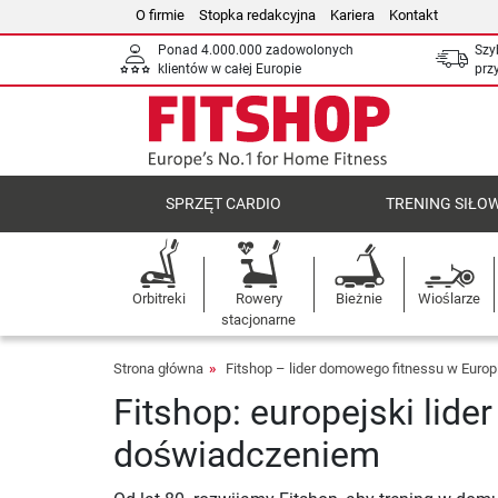
O firmie
Stopka redakcyjna
Kariera
Kontakt
Ponad 4.000.000 zadowolonych
Szy
klientów w całej Europie
prz
SPRZĘT CARDIO
TRENING SIŁO
Orbitreki
Rowery
Bieżnie
Wioślarze
stacjonarne
Strona główna
Fitshop – lider domowego fitnessu w Europ
Fitshop: europejski lid
doświadczeniem