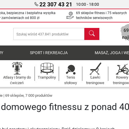
22 307 43 21
10:00 - 18:00
bka, bezpieczna i bezpłatna wysyłka
69 sklepów fitness i 75 własnych
y zamówieniach od
800 zł
techników serwisowych
69
Szukaj
naj
WY
SPORT I REKREACJA
MASAŻ, JOGA I W
Atlasy i bramy do
Trampoliny
Tenis
Ławki
Rowery
ćwiczeń
stołowy
treningowe
treningo
ie | 69 sklepów, 7 000 produktów
er domowego fitnessu z ponad 40