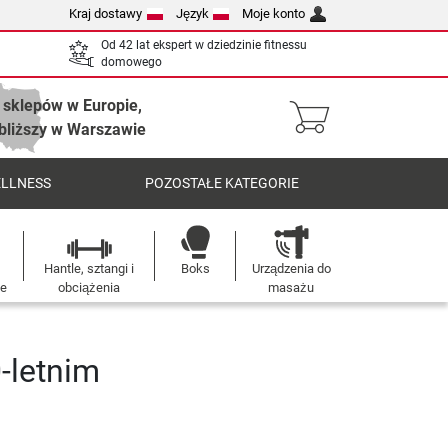
Kraj dostawy
Język
Moje konto
Od 42 lat ekspert w dziedzinie fitnessu
domowego
 sklepów w Europie,
bliższy w Warszawie
ELLNESS
POZOSTAŁE KATEGORIE
Hantle, sztangi i
Boks
Urządzenia do
we
obciążenia
masażu
-letnim