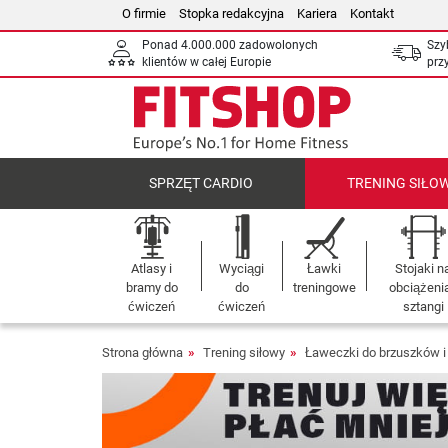
O firmie
Stopka redakcyjna
Kariera
Kontakt
Ponad 4.000.000 zadowolonych
Szy
klientów w całej Europie
prz
SPRZĘT CARDIO
TRENING SIŁO
Atlasy i
Wyciągi
Ławki
Stojaki n
bramy do
do
treningowe
obciążenia
ćwiczeń
ćwiczeń
sztangi
Strona główna
Trening siłowy
Ławeczki do brzuszków i 