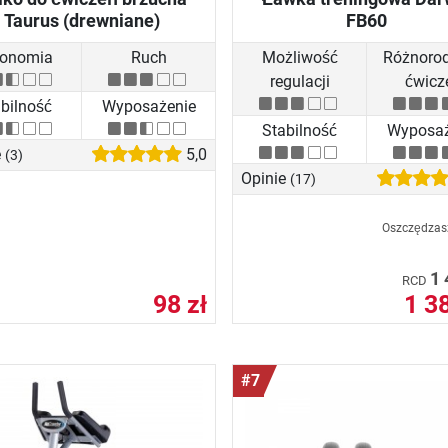
Taurus (drewniane)
FB60
gonomia
Ruch
Możliwość
Różnoro
regulacji
ćwicz
bilność
Wyposażenie
Stabilność
Wyposaż
e
5,0
(3)
Opinie
(17)
Oszczędza
1 
RCD
98 zł
1 38
#7