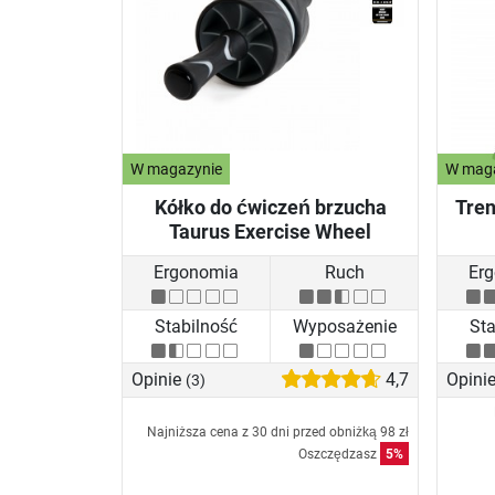
W magazynie
W mag
Kółko do ćwiczeń brzucha
Tren
Taurus Exercise Wheel
Ergonomia
Ruch
Er
Stabilność
Wyposażenie
Sta
Opinie
4,7
Opini
(3)
Najniższa cena z 30 dni przed obniżką
98 zł
Oszczędzasz
5%