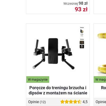
98 zł
Wcześniej
93 zł
W magazynie
W mag
Poręcze do treningu brzucha i
Ro
dipsów z montażem na ścianie
Opinie
4,5
Opini
(12)