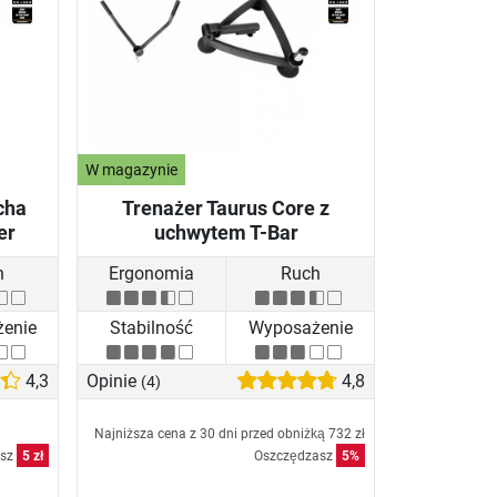
W magazynie
cha
Trenażer Taurus Core z
er
uchwytem T-Bar
h
Ergonomia
Ruch
enie
Stabilność
Wyposażenie
4,3
Opinie
4,8
(4)
Najniższa cena z 30 dni przed obniżką
732 zł
asz
5 zł
Oszczędzasz
5%