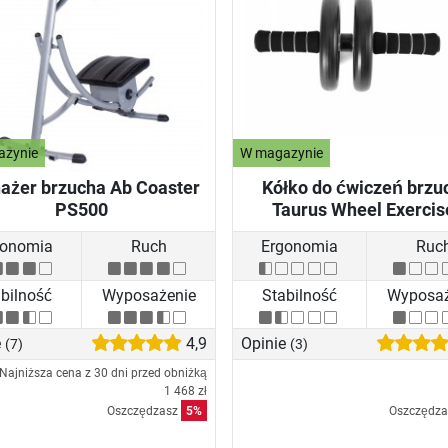
azynie
W magazynie
ażer brzucha Ab Coaster
Kółko do ćwiczeń brzu
PS500
Taurus Wheel Exercis
gonomia
Ruch
Ergonomia
Ruc
bilność
Wyposażenie
Stabilność
Wyposaż
e
4,9
Opinie
(7)
(3)
Najniższa cena z 30 dni przed obniżką
1 468 zł
Oszczędzasz
5%
Oszczędz