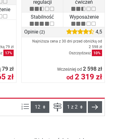
regulacji
ćwiczeń
enie
Stabilność
Wyposażenie
Opinie
4,5
(2)
Najniższa cena z 30 dni przed obniżką od
iżką
79 zł
2 598 zł
sz
17%
Oszczędzasz
10%
79 zł
2 598 zł
j
Wcześniej od
65 zł
2 319 zł
od
Ilości produktów na stronie:
Strona
Dalej