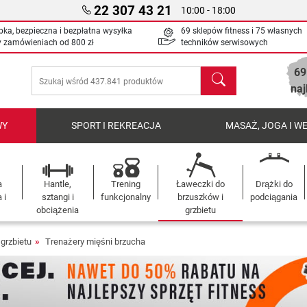
22 307 43 21
10:00 - 18:00
bka, bezpieczna i bezpłatna wysyłka
69 sklepów fitness i 75 własnych
y zamówieniach od
800 zł
techników serwisowych
69
Szukaj
naj
WY
SPORT I REKREACJA
MASAŻ, JOGA I W
a
Hantle,
Trening
Ławeczki do
Drążki do
 i
sztangi i
funkcjonalny
brzuszków i
podciągania
obciążenia
grzbietu
grzbietu
Trenażery mięśni brzucha