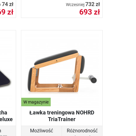
74 zł
732 zł
Wcześniej
D
69 zł
693 zł
W magazynie
cha
Ławka treningowa NOHRD
eluxe
TriaTrainer
h
Możliwość
Różnorodność