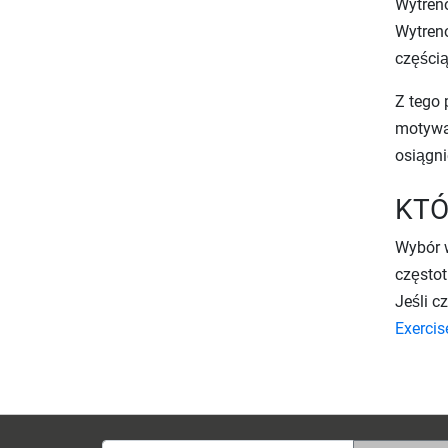
Wytreno
Wytreno
częścią
Z tego
motywac
osiągn
KTÓ
Wybór w
częstot
Jeśli c
Exercise