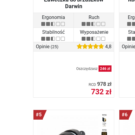
Darwin
Ergonomia
Ruch
Er
Stabilność
Wyposażenie
Sta
Opinie
4,8
Opini
(25)
Oszczędzasz
246 zł
978 zł
RCD
732 zł
#5
#6