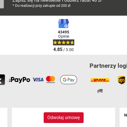
Zapisz się na newsletter i odbierz rabat 40 zł *
* Do realizacji przy zakupie od 200 zł
43495
Opinie
4.85
/ 5.00
Partnerzy log
N
Odwołaj umowę