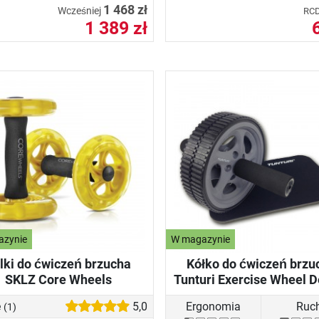
1 468 zł
Wcześniej
RC
1 389 zł
azynie
W magazynie
lki do ćwiczeń brzucha
Kółko do ćwiczeń brzu
SKLZ Core Wheels
Tunturi Exercise Wheel D
e
5,0
Ergonomia
Ruc
(1)