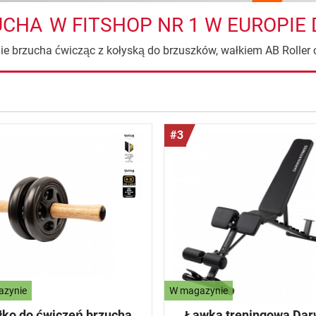
UCHA
W FITSHOP NR 1 W EUROPIE
ie brzucha ćwicząc z kołyską do brzuszków, wałkiem AB Roller
#3
azynie
W magazynie
łko do ćwiczeń brzucha
Ławka treningowa Dar