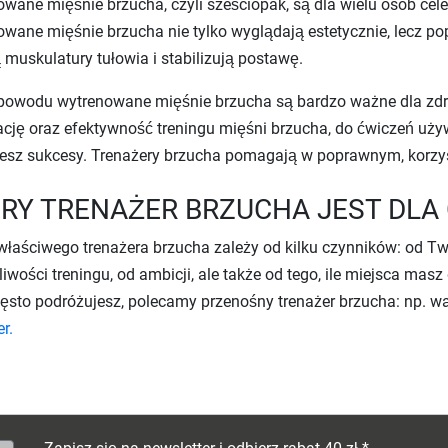
wane mięśnie brzucha, czyli sześciopak, są dla wielu osób cele
wane mięśnie brzucha nie tylko wyglądają estetycznie, lecz po
 muskulatury tułowia i stabilizują postawę.
 powodu wytrenowane mięśnie brzucha są bardzo ważne dla zdr
ję oraz efektywność treningu mięśni brzucha, do ćwiczeń używ
iesz sukcesy. Trenażery brzucha pomagają w poprawnym, korz
RY TRENAŻER BRZUCHA JEST DLA 
łaściwego trenażera brzucha zależy od kilku czynników: od Tw
liwości treningu, od ambicji, ale także od tego, ile miejsca mas
zęsto podróżujesz, polecamy przenośny trenażer brzucha: np. 
r.