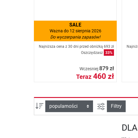
SALE
Ważna do 12 sierpnia 2026
Do wyczerpania zapasów!
Najniższa cena z 30 dni przed obniżką
693 zł
Najniż
Oszczędzasz
33%
879 zł
Wcześniej
460 zł
Teraz
Filtruj widok
sortuj wg:
Filtry
DLA