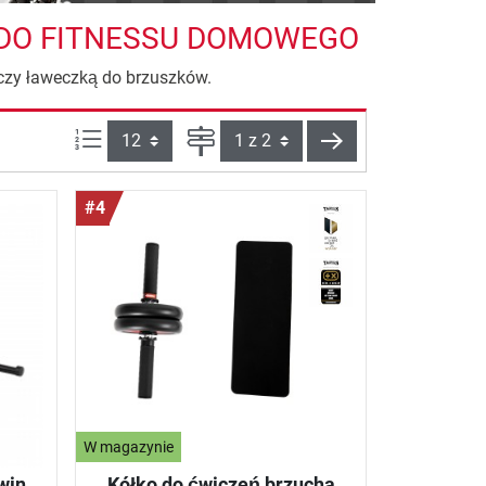
 DO FITNESSU DOMOWEGO
 czy ławeczką do brzuszków.
Ilości produktów na stronie:
Strona
Dalej
#4
W magazynie
win
Kółko do ćwiczeń brzucha