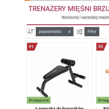
TRENAŻERY MIĘŚNI BRZ
Wzmocnij i wyrzeźbij mięśn
Filtruj widok
sortuj wg:
Filtry
#1
#2
W magazynie
W mag
Ławeczka do brzuszków
Kó