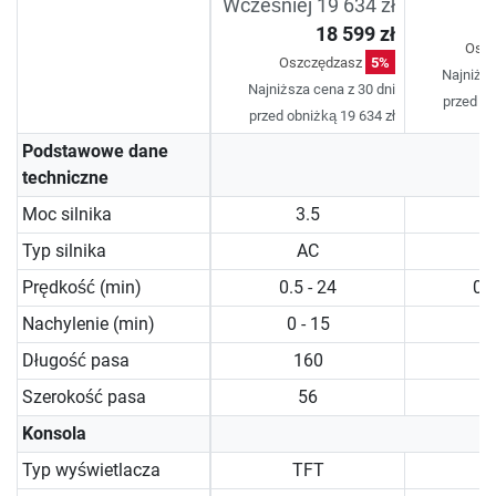
Wcześniej 19 634 zł
18 599 zł
Osz
Oszczędzasz
5%
Najniższ
Najniższa cena z 30 dni
przed ob
przed obniżką 19 634 zł
Podstawowe dane
techniczne
Moc silnika
3.5
Typ silnika
AC
Prędkość (min)
0.5 - 24
0.5
Nachylenie (min)
0 - 15
0 
Długość pasa
160
Szerokość pasa
56
Konsola
Typ wyświetlacza
TFT