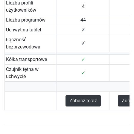
Liczba profili
4
użytkowników
Liczba programów
44
Uchwyt na tablet
✗
Łączność
✗
bezprzewodowa
Kółka transportowe
✓
Czujnik tętna w
✓
uchwycie
Zobacz teraz
Zobac