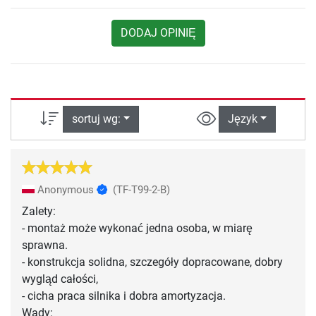
DODAJ OPINIĘ
sortuj wg:
Język
Anonymous
(TF-T99-2-B)
Zalety:
- montaż może wykonać jedna osoba, w miarę
sprawna.
- konstrukcja solidna, szczegóły dopracowane, dobry
wygląd całości,
- cicha praca silnika i dobra amortyzacja.
Wady: