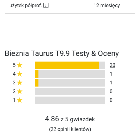
użytek półprof.
12 miesięcy
Bieżnia Taurus T9.9 Testy & Oceny
5
20
4
1
3
1
2
0
1
0
4.86
z 5 gwiazdek
(22 opinii klientów)