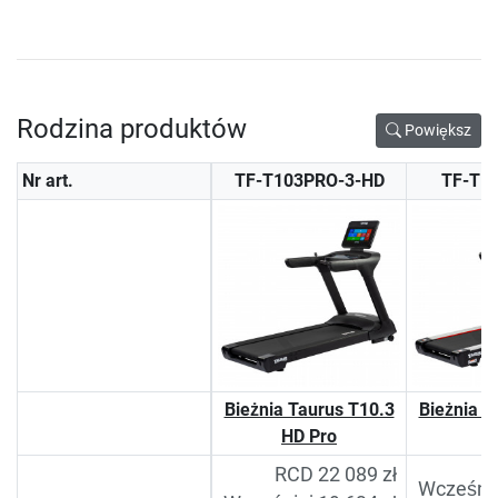
Rodzina produktów
Powiększ
Nr art.
TF-T103PRO-3-HD
TF-T1
Bieżnia Taurus T10.3
Bieżnia T
HD Pro
RCD 22 089 zł
Wcześnie