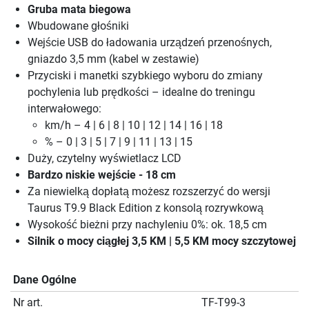
Gruba mata biegowa
Wbudowane głośniki
Wejście USB do ładowania urządzeń przenośnych,
gniazdo 3,5 mm (kabel w zestawie)
Przyciski i manetki szybkiego wyboru do zmiany
pochylenia lub prędkości – idealne do treningu
interwałowego:
km/h – 4 | 6 | 8 | 10 | 12 | 14 | 16 | 18
% – 0 | 3 | 5 | 7 | 9 | 11 | 13 | 15
Duży, czytelny wyświetlacz LCD
Bardzo niskie wejście - 18 cm
Za niewielką dopłatą możesz rozszerzyć do wersji
Taurus T9.9 Black Edition z konsolą rozrywkową
Wysokość bieżni przy nachyleniu 0%: ok. 18,5 cm
Silnik o mocy ciągłej 3,5 KM | 5,5 KM mocy szczytowej
Dane Ogólne
Nr art.
TF-T99-3