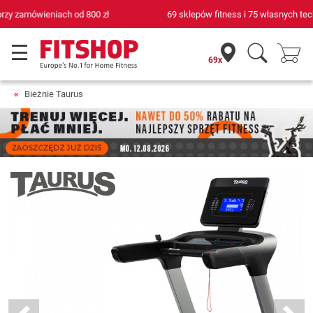
69 sklepów fitness i 75 własnych techników serwisowych
69x
Bieżnie Taurus