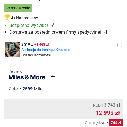
W magazynie
4x Nagrodzony
Bezpłatna wysyłka!
Dostawa za pośrednictwem firmy spedycyjnej
2 319 zł
+1 468 zł
Aplikacja do treningu Kinomap
Dostęp Dożywotni
Zbierz
2599
Mile.
13 743 zł
RCD
12 999 zł
Oszczędzasz
744 zł