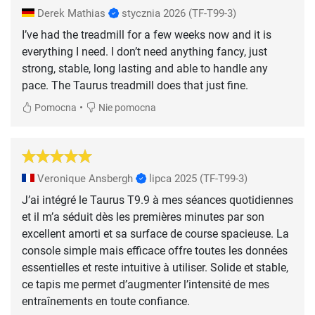
Derek Mathias
stycznia 2026
(TF-T99-3)
I’ve had the treadmill for a few weeks now and it is
everything I need. I don’t need anything fancy, just
strong, stable, long lasting and able to handle any
pace. The Taurus treadmill does that just fine.
•
Pomocna
Nie pomocna
Veronique Ansbergh
lipca 2025
(TF-T99-3)
J’ai intégré le Taurus T9.9 à mes séances quotidiennes
et il m’a séduit dès les premières minutes par son
excellent amorti et sa surface de course spacieuse. La
console simple mais efficace offre toutes les données
essentielles et reste intuitive à utiliser. Solide et stable,
ce tapis me permet d’augmenter l’intensité de mes
entraînements en toute confiance.