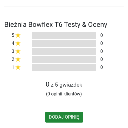
Bieżnia Bowflex T6 Testy & Oceny
5
0
4
0
3
0
2
0
1
0
0
z 5 gwiazdek
(0 opinii klientów)
DODAJ OPINIĘ