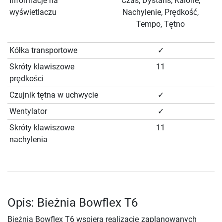
Informacje na
Czas, Dystans, Kalorie,
wyświetlaczu
Nachylenie, Prędkość,
Tempo, Tętno
Kółka transportowe
✓
Skróty klawiszowe
11
prędkości
Czujnik tętna w uchwycie
✓
Wentylator
✓
Skróty klawiszowe
11
nachylenia
Opis: Bieżnia Bowflex T6
Bieżnia Bowflex T6 wspiera realizację zaplanowanych