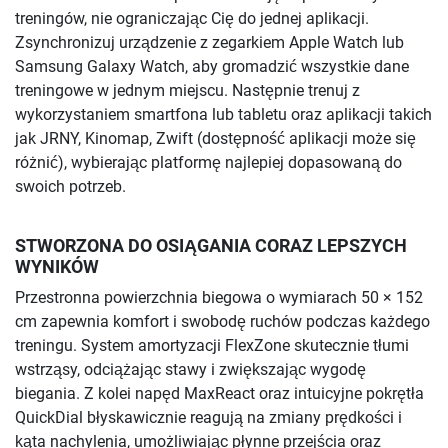
treningów, nie ograniczając Cię do jednej aplikacji.
Zsynchronizuj urządzenie z zegarkiem Apple Watch lub
Samsung Galaxy Watch, aby gromadzić wszystkie dane
treningowe w jednym miejscu. Następnie trenuj z
wykorzystaniem smartfona lub tabletu oraz aplikacji takich
jak JRNY, Kinomap, Zwift (dostępność aplikacji może się
różnić), wybierając platformę najlepiej dopasowaną do
swoich potrzeb.
STWORZONA DO OSIĄGANIA CORAZ LEPSZYCH
WYNIKÓW
Przestronna powierzchnia biegowa o wymiarach 50 × 152
cm zapewnia komfort i swobodę ruchów podczas każdego
treningu. System amortyzacji FlexZone skutecznie tłumi
wstrząsy, odciążając stawy i zwiększając wygodę
biegania. Z kolei napęd MaxReact oraz intuicyjne pokrętła
QuickDial błyskawicznie reagują na zmiany prędkości i
kąta nachylenia, umożliwiając płynne przejścia oraz