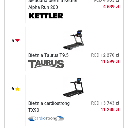
Składana bieżnia Kettler
RCD
4 905 zł
4 639 zł
Alpha Run 200
5
Bieżnia Taurus T9.5
RCD
12 270 zł
11 599 zł
6
Bieżnia cardiostrong
RCD
13 743 zł
11 288 zł
TX90