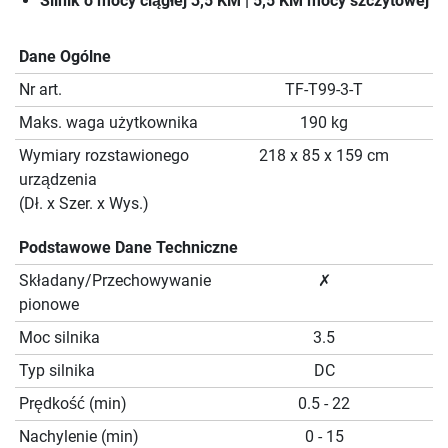
Silnik o mocy ciągłej 3,5 KM | 5,5 KM mocy szczytowej
Dane Ogólne
Nr art.
TF-T99-3-T
Maks. waga użytkownika
190 kg
Wymiary rozstawionego
218 x 85 x 159 cm
urządzenia
(Dł. x Szer. x Wys.)
Podstawowe Dane Techniczne
Składany/Przechowywanie
✗
pionowe
Moc silnika
3.5
Typ silnika
DC
Prędkość (min)
0.5 - 22
Nachylenie (min)
0 - 15