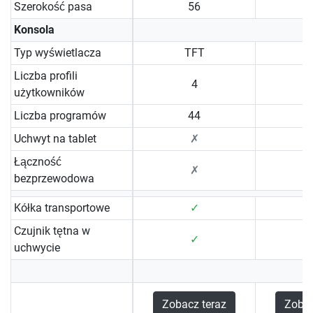
Szerokość pasa
56
Konsola
Typ wyświetlacza
TFT
Liczba profili
4
użytkowników
Liczba programów
44
Uchwyt na tablet
✗
Łączność
✗
bezprzewodowa
Kółka transportowe
✓
Czujnik tętna w
✓
uchwycie
Zobacz teraz
Zobac