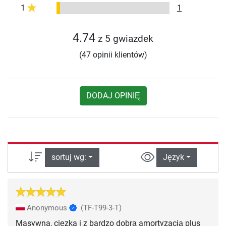
1
1
4.74
z 5 gwiazdek
(47 opinii klientów)
DODAJ OPINIĘ
sortuj wg:
Język
Anonymous
(TF-T99-3-T)
Masywna, cięzka i z bardzo dobrą amortyzacją plus