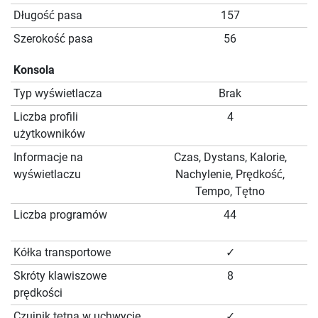
Długość pasa
157
Szerokość pasa
56
Konsola
Typ wyświetlacza
Brak
Liczba profili
4
użytkowników
Informacje na
Czas, Dystans, Kalorie,
wyświetlaczu
Nachylenie, Prędkość,
Tempo, Tętno
Liczba programów
44
Kółka transportowe
✓
Skróty klawiszowe
8
prędkości
Czujnik tętna w uchwycie
✓