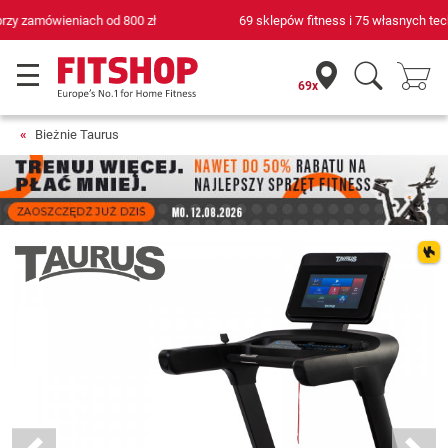
69 sklepów fitness i 75 własnych techników serwisowych
69x
Bieżnie Taurus