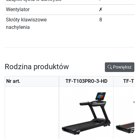
Wentylator
✗
Skróty klawiszowe
8
nachylenia
Rodzina produktów
Powiększ
Nr art.
TF-T103PRO-3-HD
TF-T1