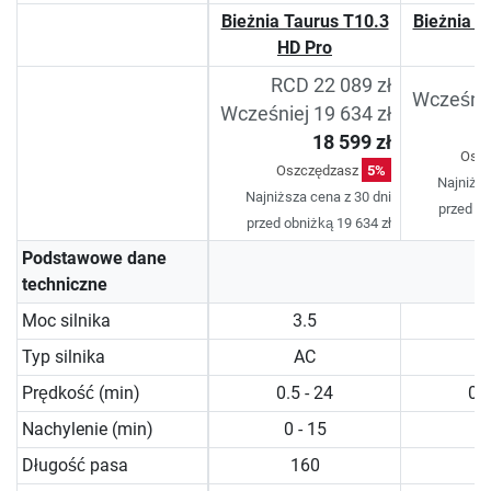
Bieżnia Taurus T10.3
Bieżnia T
HD Pro
RCD 22 089 zł
Wcześnie
Wcześniej 19 634 zł
18 599 zł
Osz
Oszczędzasz
5%
Najniższ
Najniższa cena z 30 dni
przed ob
przed obniżką 19 634 zł
Podstawowe dane
techniczne
Moc silnika
3.5
Typ silnika
AC
Prędkość (min)
0.5 - 24
0.5
Nachylenie (min)
0 - 15
0 
Długość pasa
160