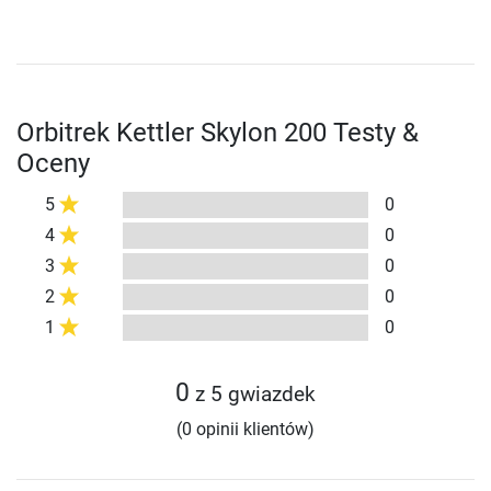
Orbitrek Kettler Skylon 200 Testy &
Oceny
5
0
4
0
3
0
2
0
1
0
0
z 5 gwiazdek
(0 opinii klientów)