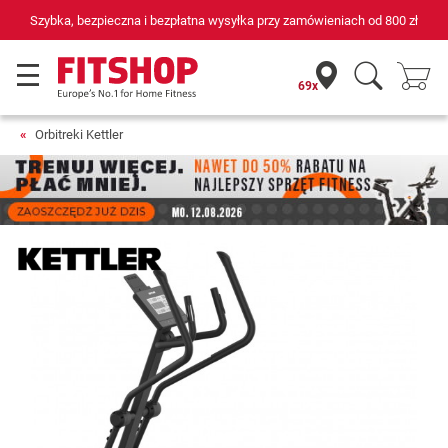
Szybka, bezpieczna i bezpłatna wysyłka przy zamówieniach od
800 zł
69x
Orbitreki Kettler