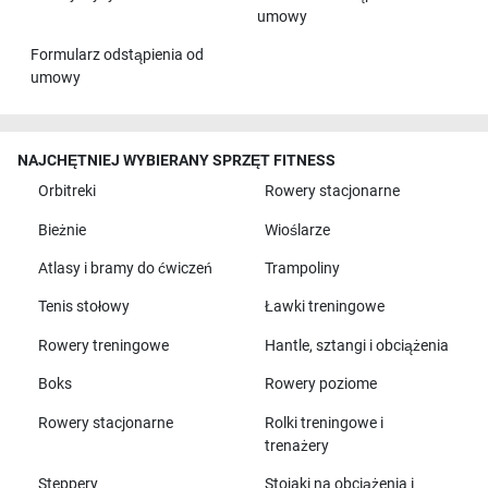
umowy
Formularz odstąpienia od
umowy
NAJCHĘTNIEJ WYBIERANY SPRZĘT FITNESS
Orbitreki
Rowery stacjonarne
Bieżnie
Wioślarze
Atlasy i bramy do ćwiczeń
Trampoliny
Tenis stołowy
Ławki treningowe
Rowery treningowe
Hantle, sztangi i obciążenia
Boks
Rowery poziome
Rowery stacjonarne
Rolki treningowe i
trenażery
Steppery
Stojaki na obciążenia i