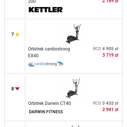
2 789 zł
200
7
Orbitrek cardiostrong
RCD
4 905 zł
3 719 zł
EX40
8
Orbitrek Darwin CT40
RCD
3 432 zł
2 941 zł