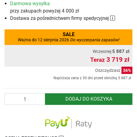
Darmowa wysyłka
przy zakupach powyżej 4 000 zł
Dostawa za pośrednictwem firmy spedycyjnej
SALE
Ważna do 12 sierpnia 2026
Do wyczerpania zapasów!
5 887 zł
Wcześniej
3 719 zł
Teraz
Oszczędzasz
36%
Najniższa cena z 30 dni przed obniżką
5 887 zł
Ilość
DODAJ DO KOSZYKA