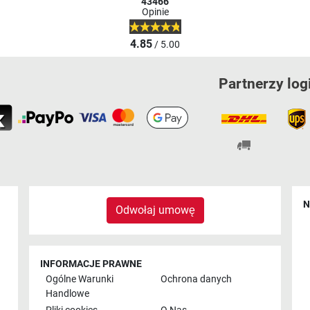
43466
Opinie
4.85
/ 5.00
Partnerzy log
N
Odwołaj umowę
INFORMACJE PRAWNE
Ogólne Warunki
Ochrona danych
Handlowe