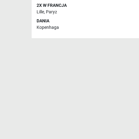
2X W FRANCJA
Lille
,
Paryż
DANIA
Kopenhaga