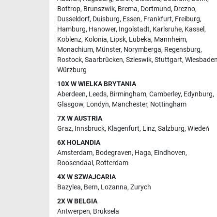
Bottrop
,
Brunszwik
,
Brema
,
Dortmund
,
Drezno
,
Dusseldorf
,
Duisburg
,
Essen
,
Frankfurt
,
Freiburg
,
Hamburg
,
Hanower
,
Ingolstadt
,
Karlsruhe
,
Kassel
,
Koblenz
,
Kolonia
,
Lipsk
,
Lubeka
,
Mannheim
,
Monachium
,
Münster
,
Norymberga
,
Regensburg
,
Rostock
,
Saarbrücken
,
Szleswik
,
Stuttgart
,
Wiesbade
Würzburg
10X W WIELKA BRYTANIA
Aberdeen
,
Leeds
,
Birmingham
,
Camberley
,
Edynburg
,
Glasgow
,
Londyn
,
Manchester
,
Nottingham
7X W AUSTRIA
Graz
,
Innsbruck
,
Klagenfurt
,
Linz
,
Salzburg
,
Wiedeń
6X HOLANDIA
Amsterdam
,
Bodegraven
,
Haga
,
Eindhoven
,
Roosendaal
,
Rotterdam
4X W SZWAJCARIA
Bazylea
,
Bern
,
Lozanna
,
Zurych
2X W BELGIA
Antwerpen
,
Bruksela