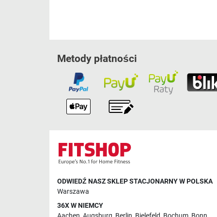
Metody płatności
ODWIEDŹ NASZ SKLEP STACJONARNY W POLSKA
Warszawa
36X W NIEMCY
Aachen
,
Augsburg
,
Berlin
,
Bielefeld
,
Bochum
,
Bonn
,