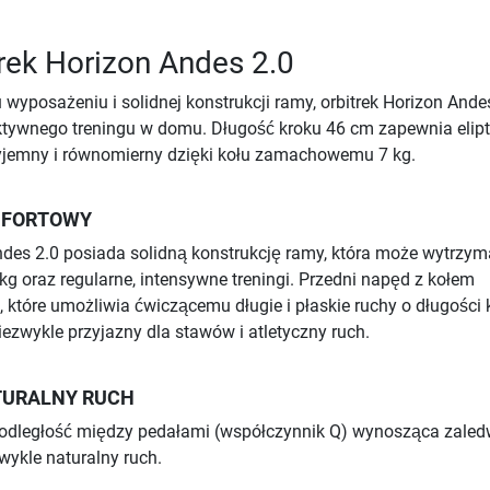
trek Horizon Andes 2.0
wyposażeniu i solidnej konstrukcji ramy, orbitrek Horizon Ande
ektywnego treningu w domu. Długość kroku 46 cm zapewnia elip
rzyjemny i równomierny dzięki kołu zamachowemu 7 kg.
OMFORTOWY
ndes 2.0 posiada solidną konstrukcję ramy, która może wytrzy
kg oraz regularne, intensywne treningi. Przedni napęd z kołem
tóre umożliwia ćwiczącemu długie i płaskie ruchy o długości 
ezwykle przyjazny dla stawów i atletyczny ruch.
TURALNY RUCH
odległość między pedałami (współczynnik Q) wynosząca zaled
ykle naturalny ruch.