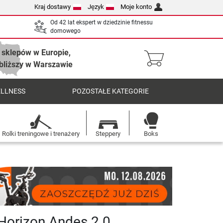
Kraj dostawy
Język
Moje konto
Od 42 lat ekspert w dziedzinie fitnessu
domowego
 sklepów w Europie,
bliższy w Warszawie
ELLNESS
POZOSTAŁE KATEGORIE
Rolki treningowe i trenażery
Steppery
Boks
 Horizon Andes 2.0