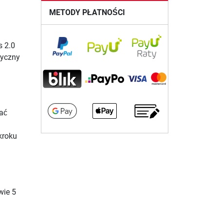
METODY PŁATNOŚCI
s 2.0
tyczny
mać
kroku
wie 5