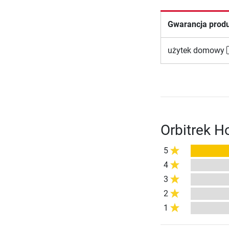
Gwarancja prod
użytek domowy
Orbitrek H
5
4
3
2
1