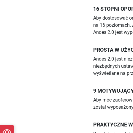
16 STOPNI OPO
Aby dostosować or
na 16 poziomach. A
Andes 2.0 jest wyp
PROSTA W UŻY
Andes 2.0 jest nie
niezbędnych ustawi
wyświetlane na pr
9 MOTYWUJĄC
Aby móc zaoferowa
został wyposażony
PRAKTYCZNE W