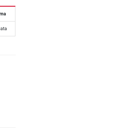
ma
lata