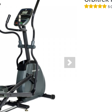
5 
Next