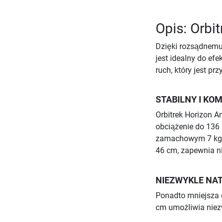
Opis: Orbi
Dzięki rozsądnemu 
jest idealny do ef
ruch, który jest p
STABILNY I K
Orbitrek Horizon A
obciążenie do 136 
zamachowym 7 kg, k
46 cm, zapewnia ni
NIEZWYKLE NA
Ponadto mniejsza 
cm umożliwia niezw