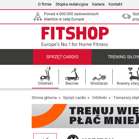
O firmie
Stopka redakcyjna
Kariera
Kontakt
Ponad 4.000.000 zadowolonych
Szy
klientów w całej Europie
prz
SPRZĘT CARDIO
TRENING SIŁO
Orbitreki
Bieżnie
Wioślarze
Rowery stac
Strona główna
Sprzęt cardio
Orbitreki
Trenażery elip