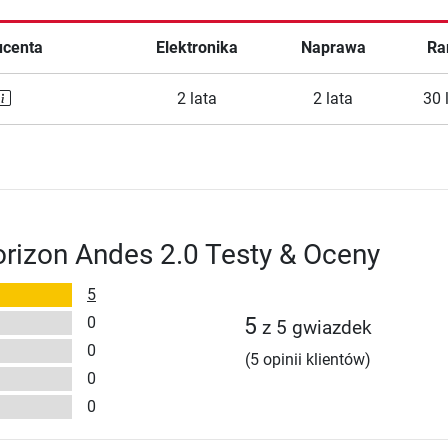
ucenta
Elektronika
Naprawa
Ra
2 lata
2 lata
30 
orizon Andes 2.0 Testy & Oceny
5
0
5
z 5 gwiazdek
0
(5 opinii klientów)
0
0