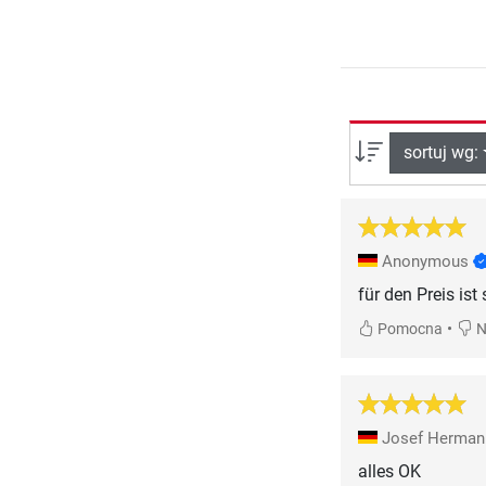
sortuj wg:
Anonymous
für den Preis ist 
•
Pomocna
N
Josef Herma
alles OK