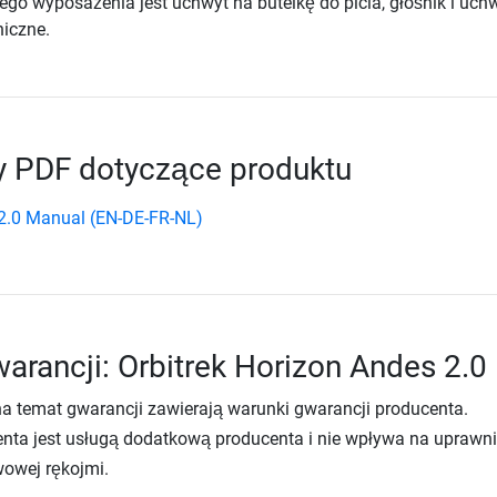
go wyposażenia jest uchwyt na butelkę do picia, głośnik i uch
niczne.
 PDF dotyczące produktu
2.0 Manual (EN-DE-FR-NL)
arancji: Orbitrek Horizon Andes 2.0
na temat gwarancji zawierają warunki gwarancji producenta.
nta jest usługą dodatkową producenta i nie wpływa na uprawni
wowej rękojmi.