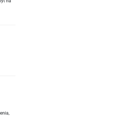
wyt na
enia,