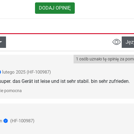
DODAJ OPINIĘ
Jęz
1 osób uznało tę opinię za po
lutego 2025
(HF-100987)
super. das Gerät ist leise und ist sehr stabil. bin sehr zufrieden.
ie pomocna
nn
(HF-100987)