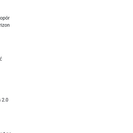
 opór
rizon
ć
 2.0