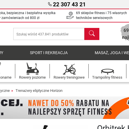
22 307 43 21
bka, bezpieczna i bezpłatna wysyłka
69 sklepów fitness i 75 własnych
y zamówieniach od
800 zł
techników serwisowych
69
Szukaj
naj
WY
SPORT I REKREACJA
MASAŻ, JOGA I W
jonarne
Rowery poziome
Rowery treningowe
Trampoliny fitness
tyczne
Trenażery eliptyczne Horizon
Orbitrek