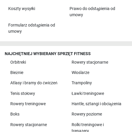
Koszty wysyłki
Prawo do odstąpienia od
umowy
Formularz odstąpienia od
umowy
NAJCHĘTNIEJ WYBIERANY SPRZĘT FITNESS
Orbitreki
Rowery stacjonarne
Bieżnie
Wioślarze
Atlasy i bramy do ćwiczeń
Trampoliny
Tenis stołowy
Ławki treningowe
Rowery treningowe
Hantle, sztangi i obciążenia
Boks
Rowery poziome
Rowery stacjonarne
Rolki treningowe i
trenażery