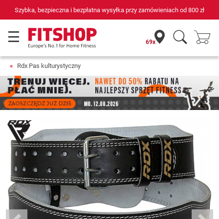
Szybka, bezpieczna i bezpłatna wysyłka przy zamówieniach od
800 zł
69x
Rdx Pas kulturystyczny