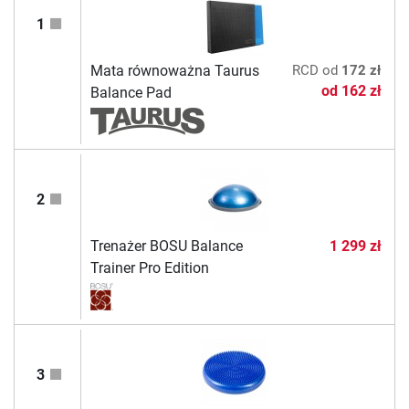
1
Mata równoważna Taurus
RCD
od
172 zł
od
162 zł
Balance Pad
2
Trenażer BOSU Balance
1 299 zł
Trainer Pro Edition
3