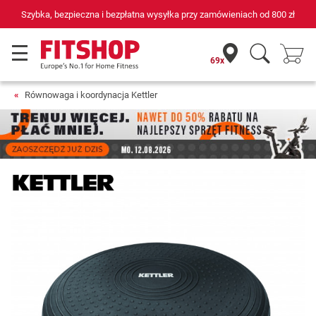
Szybka, bezpieczna i bezpłatna wysyłka przy zamówieniach od
800 zł
69x
Równowaga i koordynacja Kettler