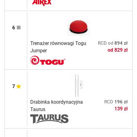
6
Trenażer równowagi Togu
RCD
od
894 zł
od
829 zł
Jumper
7
Drabinka koordynacyjna
RCD
196 zł
139 zł
Taurus