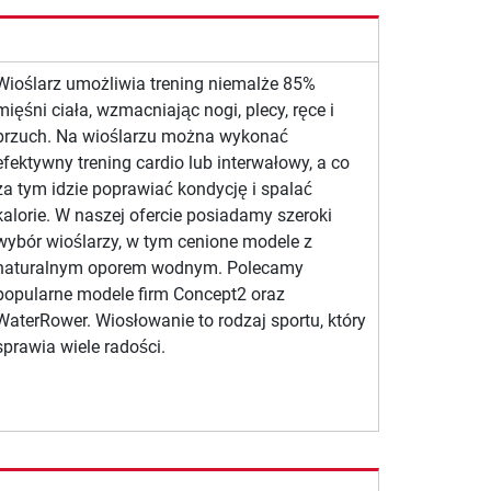
Wioślarz umożliwia trening niemalże 85%
mięśni ciała, wzmacniając nogi, plecy, ręce i
brzuch. Na wioślarzu można wykonać
efektywny trening cardio lub interwałowy, a co
za tym idzie poprawiać kondycję i spalać
kalorie. W naszej ofercie posiadamy szeroki
wybór wioślarzy, w tym cenione modele z
naturalnym oporem wodnym. Polecamy
popularne modele firm Concept2 oraz
WaterRower. Wiosłowanie to rodzaj sportu, który
sprawia wiele radości.