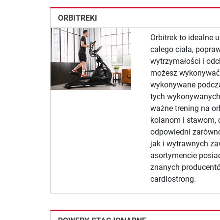
ORBITREKI
Orbitrek to idealne 
całego ciała, popra
wytrzymałości i odc
możesz wykonywać tr
wykonywane podcza
tych wykonywanych 
ważne trening na orb
kolanom i stawom, d
odpowiedni zarówno
jak i wytrawnych 
asortymencie posia
znanych producentów,
cardiostrong.