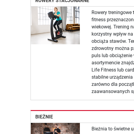
ROWERY STACJONARNE
Rowery treningowe t
fitness przeznaczon
wiekowej. Trening 
korzystny wpływ na 
obciąża stawów. Te
zdrowotny można p
puls lub obciążeni
asortymencie znajdzi
Life Fitness lub car
stabilne urządzenia 
zarówno dla początk
zaawansowanych s
BIEŻNIE
Bieżnia to świetne 