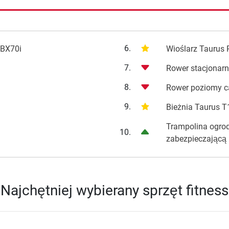
6.
 BX70i
Wioślarz Taurus
7.
Rower stacjonar
8.
Rower poziomy c
9.
Bieżnia Taurus T
Trampolina ogrod
10.
zabezpieczającą
Najchętniej wybierany sprzęt fitness