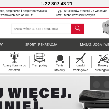
22 307 43 21
bka, bezpieczna i bezpłatna wysyłka
69 sklepów fitness i 75 własnych
y zamówieniach od
800 zł
techników serwisowych
69
Szukaj
naj
WY
SPORT I REKREACJA
MASAŻ, JOGA I W
Atlasy i bramy do
Trampoliny
Tenis
Ławki
Rowery
ćwiczeń
stołowy
treningowe
treningo