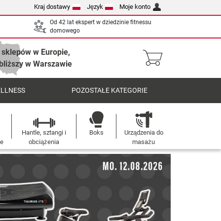
Kraj dostawy
Język
Moje konto
Od 42 lat ekspert w dziedzinie fitnessu
domowego
 sklepów w Europie,
bliższy w Warszawie
ELLNESS
POZOSTAŁE KATEGORIE
Hantle, sztangi i
Boks
Urządzenia do
we
obciążenia
masażu