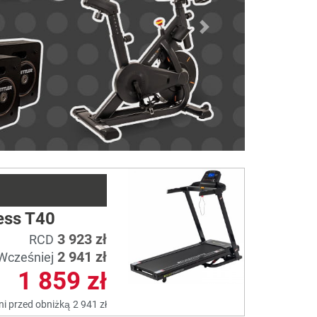
Next
ess T40
3 923 zł
RCD
2 941 zł
Wcześniej
1 859 zł
ni przed obniżką
2 941 zł