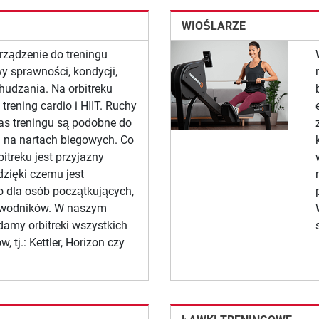
WIOŚLARZE
urządzenie do treningu
wy sprawności, kondycji,
hudzania. Na orbitreku
ening cardio i HIIT. Ruchy
s treningu są podobne do
na nartach biegowych. Co
itreku jest przyjazny
zięki czemu jest
 dla osób początkujących,
zawodników. W naszym
damy orbitreki wszystkich
 tj.: Kettler, Horizon czy