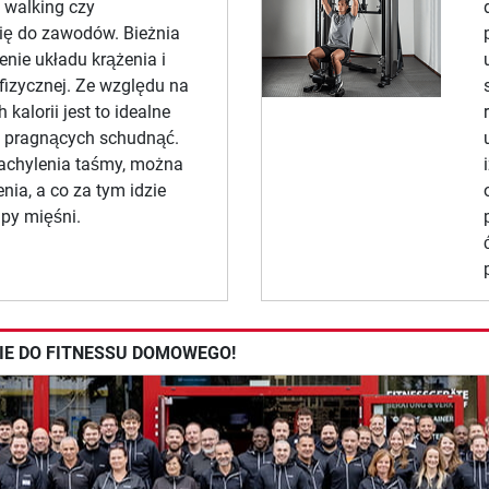
, walking czy
ię do zawodów. Bieżnia
nie układu krążenia i
fizycznej. Ze względu na
 kalorii jest to idealne
b pragnących schudnąć.
nachylenia taśmy, można
ia, a co za tym idzie
py mięśni.
PIE DO FITNESSU DOMOWEGO!