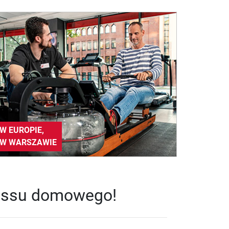
W EUROPIE,
 W WARSZAWIE
tnessu domowego!