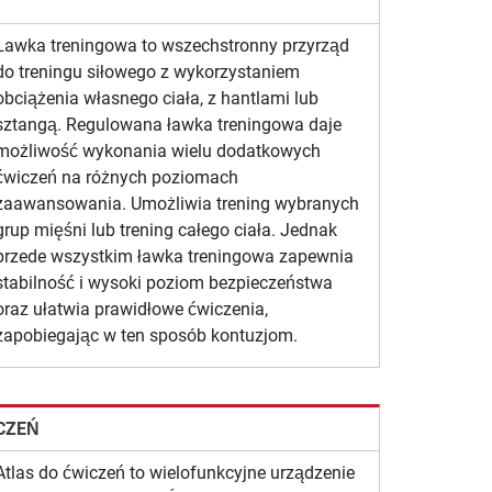
Ławka treningowa to wszechstronny przyrząd
do treningu siłowego z wykorzystaniem
obciążenia własnego ciała, z hantlami lub
sztangą. Regulowana ławka treningowa daje
możliwość wykonania wielu dodatkowych
ćwiczeń na różnych poziomach
zaawansowania. Umożliwia trening wybranych
grup mięśni lub trening całego ciała. Jednak
przede wszystkim ławka treningowa zapewnia
stabilność i wysoki poziom bezpieczeństwa
oraz ułatwia prawidłowe ćwiczenia,
zapobiegając w ten sposób kontuzjom.
CZEŃ
Atlas do ćwiczeń to wielofunkcyjne urządzenie