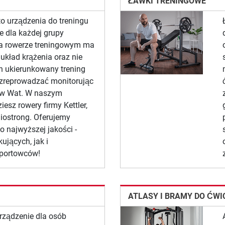
ŁAWKI TRENINGOWE
o urządzenia do treningu
e dla każdej grupy
na rowerze treningowym ma
układ krążenia oraz nie
n ukierunkowany trening
zreprowadzać monitorując
e w Wat. W naszym
esz rowery firmy Kettler,
diostrong. Oferujemy
o najwyższej jakości -
ujących, jak i
portowców!
ATLASY I BRAMY DO ĆWI
urządzenie dla osób