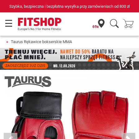
69 sklepów fitness i 75 własnych techników serwisowych
69x
Taurus Rękawice bokserskie MMA