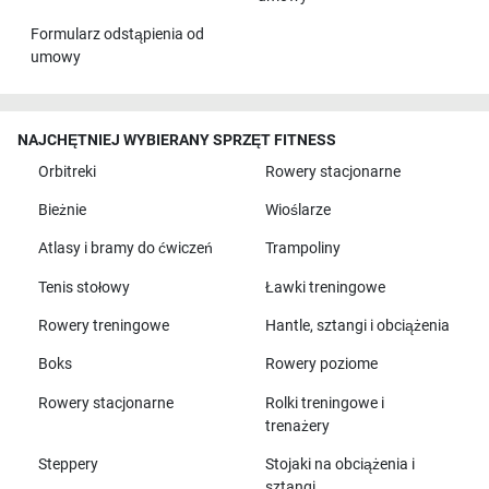
Formularz odstąpienia od
umowy
NAJCHĘTNIEJ WYBIERANY SPRZĘT FITNESS
Orbitreki
Rowery stacjonarne
Bieżnie
Wioślarze
Atlasy i bramy do ćwiczeń
Trampoliny
Tenis stołowy
Ławki treningowe
Rowery treningowe
Hantle, sztangi i obciążenia
Boks
Rowery poziome
Rowery stacjonarne
Rolki treningowe i
trenażery
Steppery
Stojaki na obciążenia i
sztangi