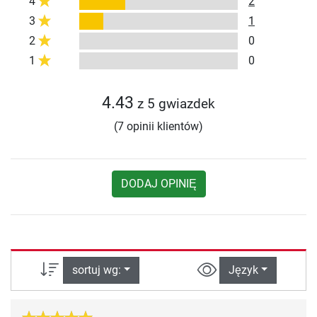
4
2
3
1
2
0
1
0
4.43
z 5 gwiazdek
(7 opinii klientów)
DODAJ OPINIĘ
sortuj wg:
Język