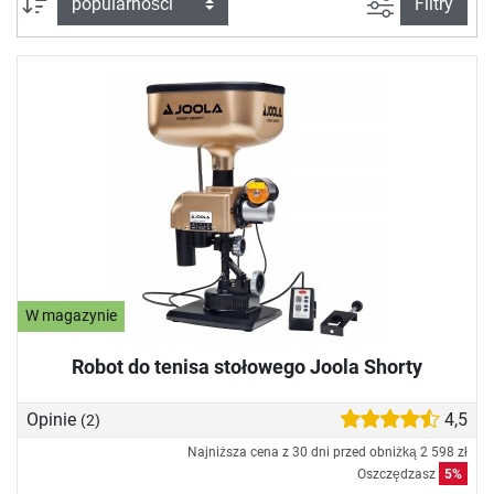
Filtruj widok
sortuj wg:
Filtry
W magazynie
Robot do tenisa stołowego Joola Shorty
Opinie
4,5
(2)
Najniższa cena z 30 dni przed obniżką
2 598 zł
Oszczędzasz
5%