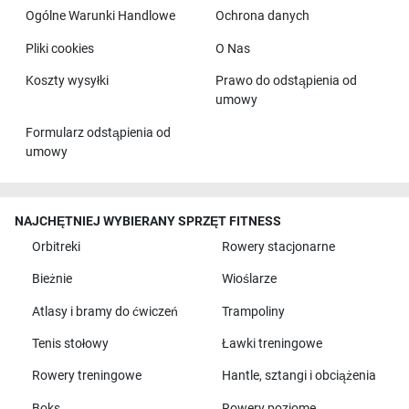
Ogólne Warunki Handlowe
Ochrona danych
Pliki cookies
O Nas
Koszty wysyłki
Prawo do odstąpienia od
umowy
Formularz odstąpienia od
umowy
NAJCHĘTNIEJ WYBIERANY SPRZĘT FITNESS
Orbitreki
Rowery stacjonarne
Bieżnie
Wioślarze
Atlasy i bramy do ćwiczeń
Trampoliny
Tenis stołowy
Ławki treningowe
Rowery treningowe
Hantle, sztangi i obciążenia
Boks
Rowery poziome