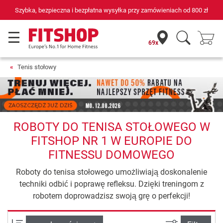
Szybka, bezpieczna i bezpłatna wysyłka przy zamówieniach od
800 zł
69x
Tenis stołowy
ROBOTY DO TENISA STOŁOWEGO W
FITSHOP NR 1 W EUROPIE DO
FITNESSU DOMOWEGO
Roboty do tenisa stołowego umożliwiają doskonalenie
techniki odbić i poprawę refleksu. Dzięki treningom z
robotem doprowadzisz swoją grę o perfekcji!