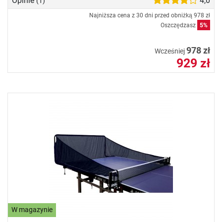
Opinie
4,0
(1)
Najniższa cena z 30 dni przed obniżką
978 zł
Oszczędzasz
5%
978 zł
Wcześniej
929 zł
W magazynie