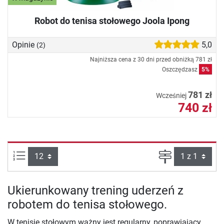
Robot do tenisa stołowego Joola Ipong
Opinie
5,0
(2)
Najniższa cena z 30 dni przed obniżką
781 zł
Oszczędzasz
5%
781 zł
Wcześniej
740 zł
Ilości produktów na stronie:
Strona
Ukierunkowany trening uderzeń z
robotem do tenisa stołowego.
W tenisie stołowym ważny jest regularny, poprawiający