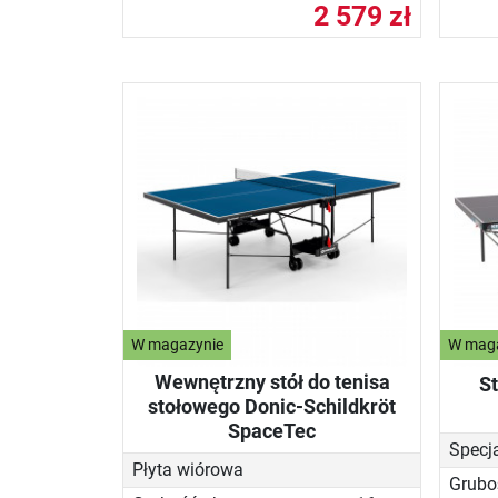
2 579 zł
W magazynie
W mag
Wewnętrzny stół do tenisa
St
stołowego Donic-Schildkröt
SpaceTec
Specj
Płyta wiórowa
Grubo