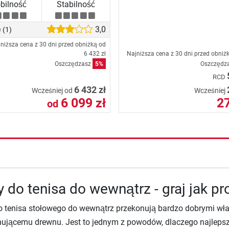
bilność
Stabilność
e
3,0
(1)
niższa cena z 30 dni przed obniżką od
6 432 zł
Najniższa cena z 30 dni przed obniż
Oszczędzasz
5%
Oszczędz
RCD
6 432 zł
Wcześniej od
Wcześniej
6 099 zł
27
od
y do tenisa do wewnątrz - graj jak pr
o tenisa stołowego do wewnątrz przekonują bardzo dobrymi właś
ującemu drewnu. Jest to jednym z powodów, dlaczego najlepsz