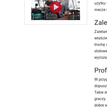
użytku 
mecze s
Zale
Zaletam
właściw
trochę 
stołowe
wyższej
Prof
W przyp
dopuszc
Takie s
graczy.
dobre w