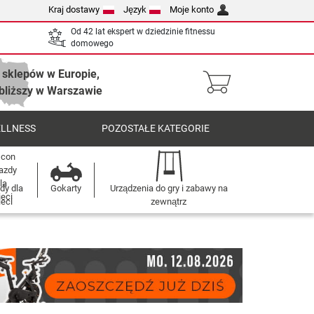
Kraj dostawy
Język
Moje konto
Od 42 lat ekspert w dziedzinie fitnessu
domowego
 sklepów w Europie,
bliższy w Warszawie
ELLNESS
POZOSTAŁE KATEGORIE
dy dla
Gokarty
Urządzenia do gry i zabawy na
ieci
zewnątrz