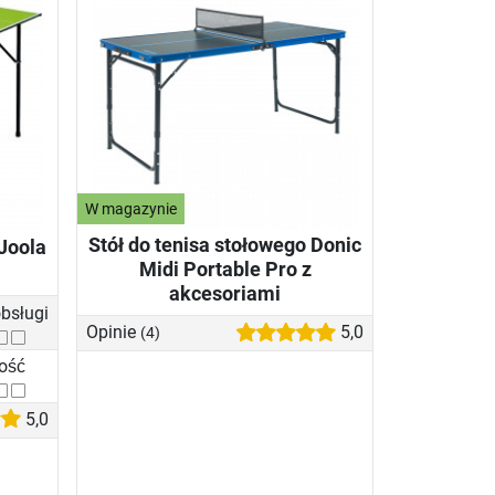
W magazynie
Stół do tenisa stołowego Donic
 Joola
Midi Portable Pro z
akcesoriami
bsługi
Opinie
5,0
(4)
ność
5,0