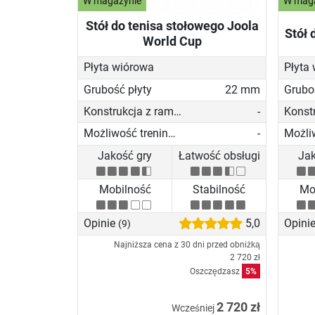
W magazynie
W mag
Stół do tenisa stołowego Joola
Stół 
World Cup
Płyta wiórowa
Płyta
Grubość płyty
22 mm
Grubo
Konstrukcja z ramą z profili aluminiowychn
-
Możliwość treningu solo
-
Jakość gry
Łatwość obsługi
Jak
Mobilność
Stabilność
Mo
Opinie
5,0
Opini
(9)
Najniższa cena z 30 dni przed obniżką
2 720 zł
Oszczędzasz
5%
2 720 zł
Wcześniej