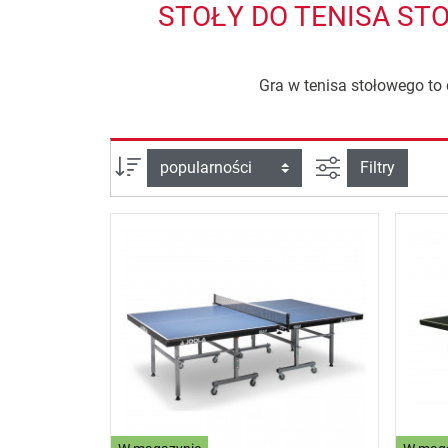
STOŁY DO TENISA ST
Gra w tenisa stołowego to 
Filtruj widok
sortuj wg:
Filtry