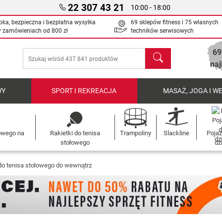
22 307 43 21
10:00 - 18:00
bka, bezpieczna i bezpłatna wysyłka
69 sklepów fitness i 75 własnych
y zamówieniach od
800 zł
techników serwisowych
69
Szukaj
naj
WY
SPORT I REKREACJA
MASAŻ, JOGA I W
łowego na
Rakietki do tenisa
Trampoliny
Slackline
Pojaz
stołowego
dz
 do tenisa stołowego do wewnątrz