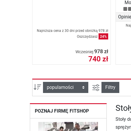
Mo
Opini
Naj
Najniższa cena z 30 dni przed obniżką
978 zł
Oszczędzasz
24%
978 zł
Wcześniej
740 zł
Filtruj widok
sortuj wg:
Filtry
Stoł
POZNAJ FIRMĘ FITSHOP
Stoły d
sprężyn