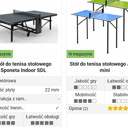
azynie
W magazynie
ół do tenisa stołowego
Stół do tenisa stołowego
Sponeta Indoor SDL
mini
 wiórowa
Jakość gry
Łatwość o
ść płyty
22 mm
Mobilność
Stabil
Konstrukcja z ramą z profili aluminiowychn
-
Możliwość treningu solo
✓
Opinie
(2)
ość gry
Łatwość obsługi