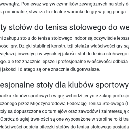
wewnątrz. Ponieważ wpływ czynników zewnętrznych na stoły do
ą minimalne, stwarza to idealne warunki do gry w ping-ponga.
ty stołów do tenisa stołowego do w
i zakupu stołu do tenisa stołowego indoor są oczywiście lepsze 
ości gry. Dzięki stabilnej konstrukcji stelaża właściwości gry
większej inwestycji w wysokiej jakości stół do tenisa stołowego 
go, ale też znacznie lepsze i profesjonalne właściwości odbicia
 jakości i dlatego są one znacznie długotrwalsze.
esjonalne stoły dla klubów sportow
adku klubów sportowych w grę wchodzi jedynie zakup profesjo
zonego przez Międzynarodową Federację Tenisa Stołowego (ITTF
toły są dopuszczone do turniejów oraz zawodów i zainteresuj
 Oprócz długiej trwałości są one wyposażone w stabilne rolki t
łaściwości odbicia piłeczki stołów do tenisa stołowego posiadaj