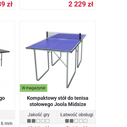
9 zł
2 229 zł
W magazynie
ego
Kompaktowy stół do tenisa
stołowego Joola Midsize
Jakość gry
Łatwość obsługi
16 mm