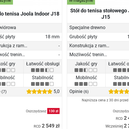
azynie
W magazynie
Stół do tenisa stołowego
do tenisa Joola Indoor J18
J15
 wiórowa
Specjalne drewno
ść płyty
18 mm
Grubość płyty
Konstrukcja z ramą z profili aluminiowychn
-
Konstrukcja z ramą z profili aluminiowychn
Możliwość treningu solo
-
Możliwość treningu solo
ość gry
Łatwość obsługi
Jakość gry
Łatwość o
bilność
Stabilność
Mobilność
Stabil
e
5,0
Opinie
(7)
(6)
Najniższa cena z 30 dni przed
Oszczędzasz
130 zł
Oszczędz
2 
RCD
2 549 zł
2 
Wcześniej
RCD