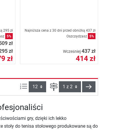
ką
295 zł
Najniższa cena z 30 dni przed obniżką
437 zł
asz
5%
Oszczędzasz
5%
509 zł
295 zł
437 zł
Wcześniej
9 zł
414 zł
Ilości produktów na stronie:
Strona
Dalej
ofesjonaliści
ciwościami gry, dzięki ich lekko
e stoły do tenisa stołowego produkowane są do