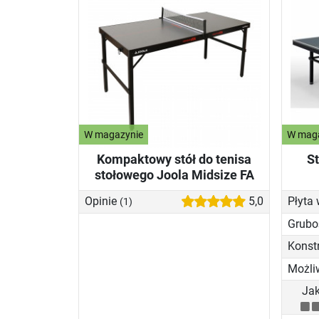
W magazynie
W mag
Kompaktowy stół do tenisa
St
stołowego Joola Midsize FA
Opinie
5,0
Płyta
(1)
Grubo
Jak