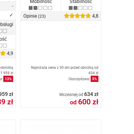
Mobilność
Stabilność
-
✓
Opinie
4,8
(23)
bsługi
ność
4,9
 obniżką
Najniższa cena z 30 dni przed obniżką od
1 959 zł
634 zł
sz
13%
Oszczędzasz
5%
959 zł
634 zł
Wcześniej od
9 zł
600 zł
od