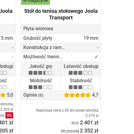
W magazynie
 Joola
Stół do tenisa stołowego Joola
Transport
Płyta wiórowa
15 mm
Grubość płyty
19 mm
-
Konstrukcja z ramą z profili aluminiowychn
-
-
Możliwość treningu solo
✓
bsługi
Jakość gry
Łatwość obsługi
ność
Mobilność
Stabilność
5,0
Opinie
4,7
(6)
 obniżką
2 205 zł
Najniższa cena z 30 dni przed obniżką
asz
5%
2 279 zł
401 zł
2 401 zł
RCD
205 zł
2 352 zł
Wcześniej