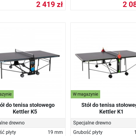
2 419 zł
2 08
azynie
W magazynie
ół do tenisa stołowego
Stół do tenisa stołow
Kettler K5
Kettler K1
alne drewno
Specjalne drewno
ść płyty
19 mm
Grubość płyty