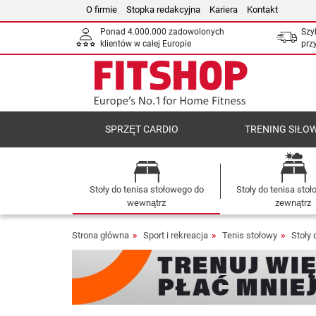
O firmie
Stopka redakcyjna
Kariera
Kontakt
Ponad 4.000.000 zadowolonych
Szy
klientów w całej Europie
prz
SPRZĘT CARDIO
TRENING SIŁO
Stoły do tenisa stołowego do
Stoły do tenisa sto
wewnątrz
zewnątrz
Strona główna
Sport i rekreacja
Tenis stołowy
Stoły