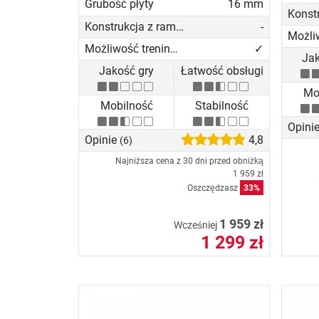
Grubość płyty
16 mm
Konstrukcja z ramą z profili aluminiowychn
-
Możliwość treningu solo
✓
Jak
Jakość gry
Łatwość obsługi
Mo
Mobilność
Stabilność
Opini
Opinie
4,8
(6)
Najniższa cena z 30 dni przed obniżką
1 959 zł
Oszczędzasz
33%
1 959 zł
Wcześniej
1 299 zł