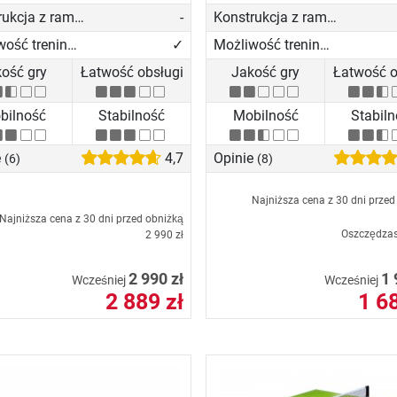
Konstrukcja z ramą z profili aluminiowychn
-
Konstrukcja z ramą z profili aluminiowychn
Możliwość treningu solo
✓
Możliwość treningu solo
ość gry
Łatwość obsługi
Jakość gry
Łatwość o
bilność
Stabilność
Mobilność
Stabil
e
4,7
Opinie
(6)
(8)
Najniższa cena z 30 dni przed
Najniższa cena z 30 dni przed obniżką
Oszczędza
2 990 zł
2 990 zł
1 
Wcześniej
Wcześniej
2 889 zł
1 68