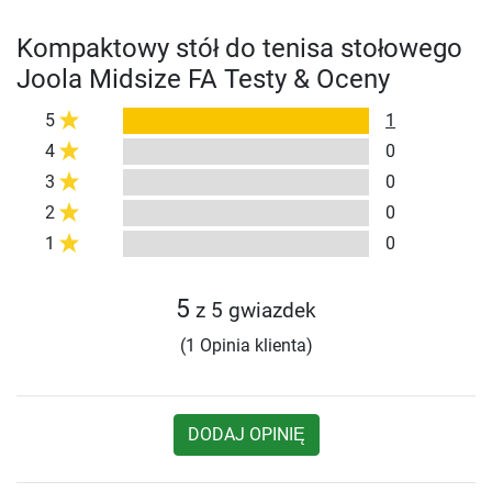
Kompaktowy stół do tenisa stołowego
Joola Midsize FA Testy & Oceny
5
1
4
0
3
0
2
0
1
0
5
z 5 gwiazdek
(1 Opinia klienta)
DODAJ OPINIĘ