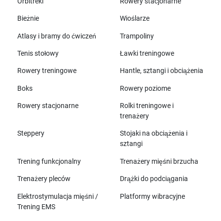
Orbitreki
Rowery stacjonarne
Bieżnie
Wioślarze
Atlasy i bramy do ćwiczeń
Trampoliny
Tenis stołowy
Ławki treningowe
Rowery treningowe
Hantle, sztangi i obciążenia
Boks
Rowery poziome
Rowery stacjonarne
Rolki treningowe i
trenażery
Steppery
Stojaki na obciążenia i
sztangi
Trening funkcjonalny
Trenażery mięśni brzucha
Trenażery pleców
Drążki do podciągania
Elektrostymulacja mięśni /
Platformy wibracyjne
Trening EMS