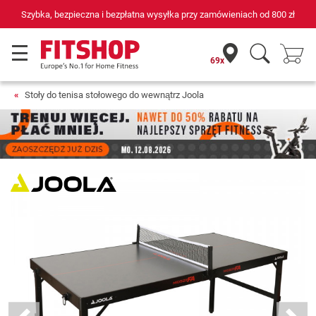
Szybka, bezpieczna i bezpłatna wysyłka przy zamówieniach od
800 zł
69x
Stoły do tenisa stołowego do wewnątrz Joola