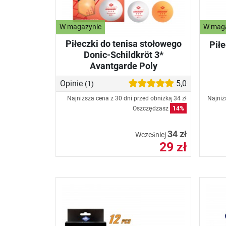
W magazynie
W mag
Piłeczki do tenisa stołowego
Piłe
Donic-Schildkröt 3*
Avantgarde Poly
Opinie
5,0
(1)
Najniższa cena z 30 dni przed obniżką
34 zł
Najniż
Oszczędzasz
14%
34 zł
Wcześniej
29 zł