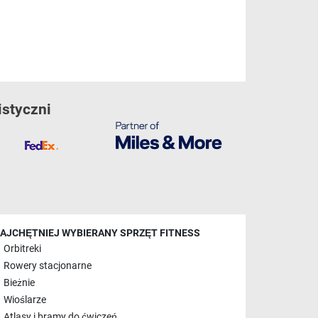
istyczni
AJCHĘTNIEJ WYBIERANY SPRZĘT FITNESS
Orbitreki
Rowery stacjonarne
Bieżnie
Wioślarze
Atlasy i bramy do ćwiczeń