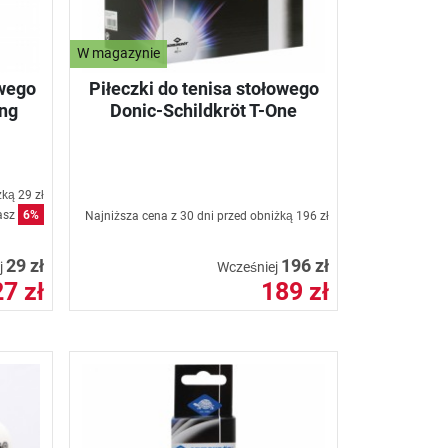
W magazynie
owego
Piłeczki do tenisa stołowego
ing
Donic-Schildkröt T-One
iżką
29 zł
asz
6%
Najniższa cena z 30 dni przed obniżką
196 zł
29 zł
196 zł
j
Wcześniej
27 zł
189 zł