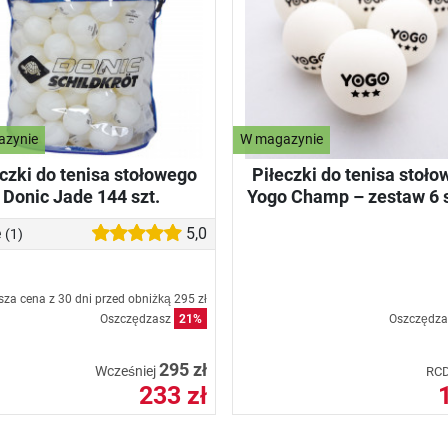
azynie
W magazynie
czki do tenisa stołowego
Piłeczki do tenisa stoł
Donic Jade 144 szt.
Yogo Champ – zestaw 6 
e
5,0
(1)
sza cena z 30 dni przed obniżką
295 zł
Oszczędzasz
21%
Oszczędz
295 zł
Wcześniej
RC
233 zł