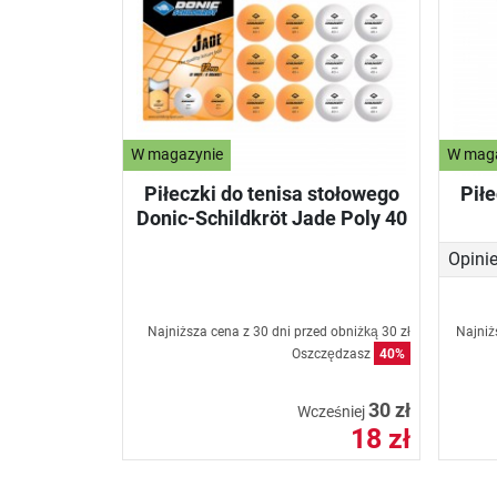
W magazynie
W mag
Piłeczki do tenisa stołowego
Piłe
Donic-Schildkröt Jade Poly 40
Opini
Najniższa cena z 30 dni przed obniżką
30 zł
Najniż
Oszczędzasz
40%
30 zł
Wcześniej
18 zł