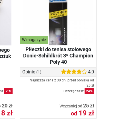
W magazynie
Piłeczki do tenisa stołowego
owego
Donic-Schildkröt 3* Champion
sztuk
Poly 40
Opinie
4,0
(1)
Najniższa cena z 30 dni przed obniżką od
25 zł
asz
2 zł
Oszczędzasz
24%
20 zł
25 zł
Wcześniej od
D
18 zł
19 zł
od