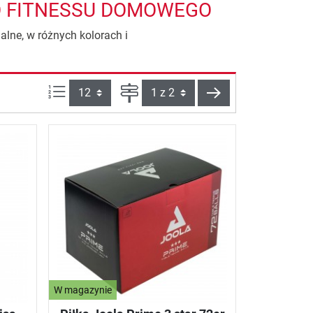
DO FITNESSU DOMOWEGO
alne, w różnych kolorach i
Ilości produktów na stronie:
Strona
Dalej
W magazynie