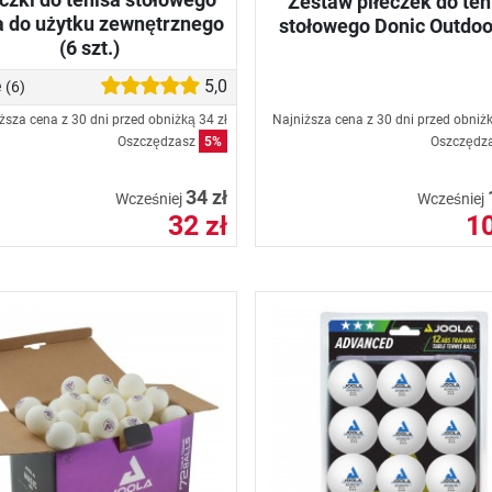
Zestaw piłeczek do ten
a do użytku zewnętrznego
stołowego Donic Outdoo
(6 szt.)
e
5,0
(6)
ższa cena z 30 dni przed obniżką
34 zł
Najniższa cena z 30 dni przed obniż
Oszczędzasz
5%
Oszczędz
34 zł
Wcześniej
Wcześniej
32 zł
10