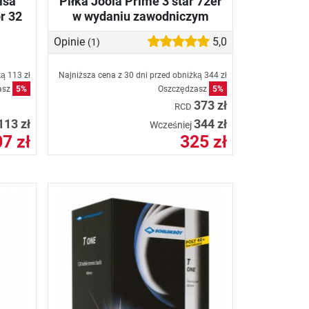
isa
Piłka Joola Prime 3 star 72er
r 32
w wydaniu zawodniczym
Opinie
5,0
(1)
ką
113 zł
Najniższa cena z 30 dni przed obniżką
344 zł
asz
5%
Oszczędzasz
5%
373 zł
RCD
113 zł
344 zł
Wcześniej
7 zł
325 zł