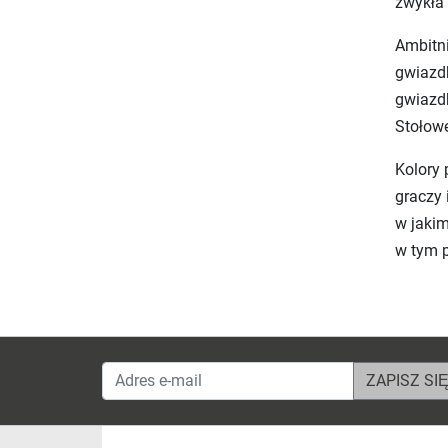
zwykła 
Ambitni
gwiazdk
gwiazdk
Stołowe
Kolory 
graczy 
w jakim
w tym p
Adres e-mail