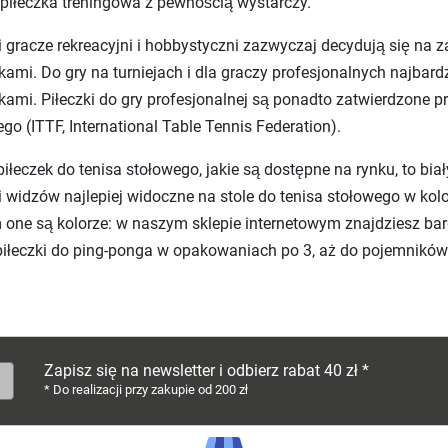
piłeczka treningowa z pewnością wystarczy.
 gracze rekreacyjni i hobbystyczni zazwyczaj decydują się na 
ami. Do gry na turniejach i dla graczy profesjonalnych najbard
ami. Piłeczki do gry profesjonalnej są ponadto zatwierdzone 
go (ITTF, International Table Tennis Federation).
piłeczek do tenisa stołowego, jakie są dostępne na rynku, to biał
i widzów najlepiej widoczne na stole do tenisa stołowego w kolo
 one są kolorze: w naszym sklepie internetowym znajdziesz bar
iłeczki do ping-ponga w opakowaniach po 3, aż do pojemników
Zapisz się na newsletter i odbierz rabat 40 zł *
* Do realizacji przy zakupie od 200 zł