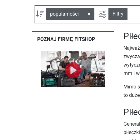
Filtruj widok
sortuj wg:
Filtry
Piłe
POZNAJ FIRMĘ FITSHOP
Najważn
zwyczaj
wytyczn
mm i w
Mimo sw
to duże
Piłe
General
piłeczk