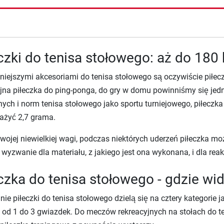
czki do tenisa stołowego: aż do 180
iejszymi akcesoriami do tenisa stołowego są oczywiście piłec
na piłeczka do ping-ponga, do gry w domu powinniśmy się jedn
ych i norm tenisa stołowego jako sportu turniejowego, piłeczk
ażyć 2,7 grama.
ojej niewielkiej wagi, podczas niektórych uderzeń piłeczka mo
 wyzwanie dla materiału, z jakiego jest ona wykonana, i dla reak
czka do tenisa stołowego - gdzie wi
nie piłeczki do tenisa stołowego dzielą się na cztery kategorie j
i od 1 do 3 gwiazdek. Do meczów rekreacyjnych na stołach do 