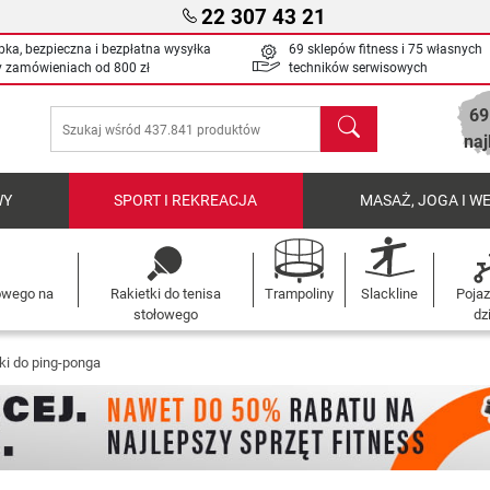
22 307 43 21
bka, bezpieczna i bezpłatna wysyłka
69 sklepów fitness i 75 własnych
y zamówieniach od
800 zł
techników serwisowych
69
Szukaj
naj
WY
SPORT I REKREACJA
MASAŻ, JOGA I W
łowego na
Rakietki do tenisa
Trampoliny
Slackline
Pojaz
stołowego
dz
ki do ping-ponga