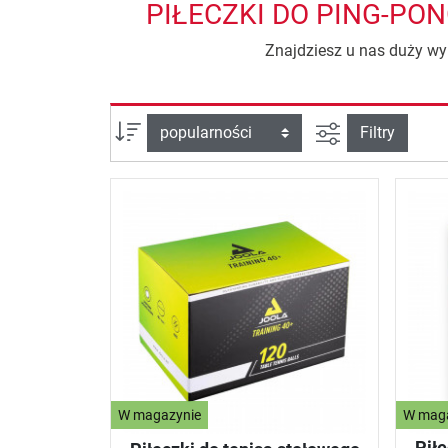
PIŁECZKI DO PING-PO
Znajdziesz u nas duży wyb
Filtruj widok
sortuj wg:
Filtry
W magazynie
W mag
Piłe