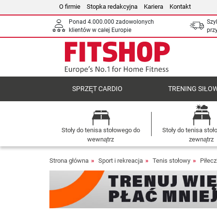
O firmie
Stopka redakcyjna
Kariera
Kontakt
Ponad 4.000.000 zadowolonych
Szy
klientów w całej Europie
prz
SPRZĘT CARDIO
TRENING SIŁO
Stoły do tenisa stołowego do
Stoły do tenisa sto
wewnątrz
zewnątrz
Strona główna
Sport i rekreacja
Tenis stołowy
Piłecz