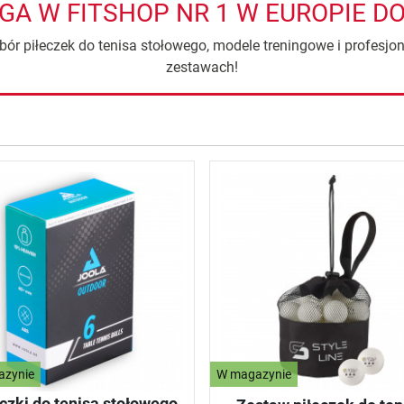
NGA W FITSHOP NR 1 W EUROPIE 
ór piłeczek do tenisa stołowego, modele treningowe i profesjon
zestawach!
azynie
W magazynie
czki do tenisa stołowego