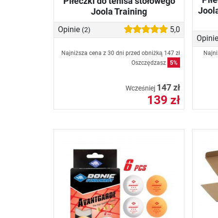
Piłeczki do tenisa stołowego
Jool
Joola Training
Opinie
5,0
(2)
Opini
Najniższa cena z 30 dni przed obniżką
147 zł
Najni
Oszczędzasz
5%
147 zł
Wcześniej
139 zł