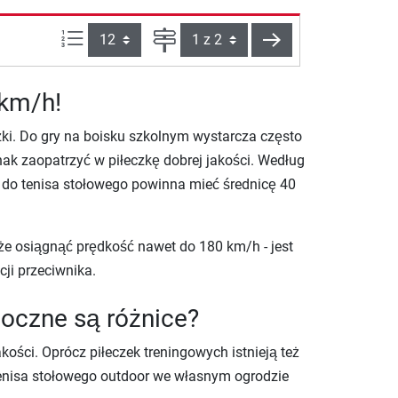
Ilości produktów na stronie:
Strona
Dalej
 km/h!
zki. Do gry na boisku szkolnym wystarcza często
ak zaopatrzyć w piłeczkę dobrej jakości. Według
a do tenisa stołowego powinna mieć średnicę 40
że osiągnąć prędkość nawet do 180 km/h - jest
cji przeciwnika.
doczne są różnice?
akości. Oprócz piłeczek treningowych istnieją też
tenisa stołowego outdoor we własnym ogrodzie