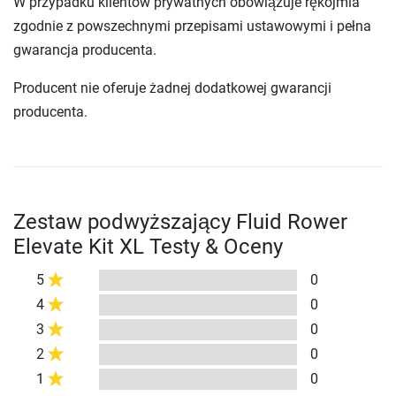
W przypadku klientów prywatnych obowiązuje rękojmia
zgodnie z powszechnymi przepisami ustawowymi i pełna
gwarancja producenta.
Producent nie oferuje żadnej dodatkowej gwarancji
producenta.
Zestaw podwyższający Fluid Rower
Elevate Kit XL Testy & Oceny
5
0
4
0
3
0
2
0
1
0