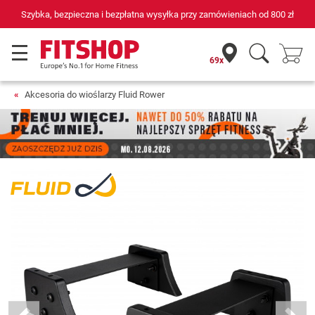
Szybka, bezpieczna i bezpłatna wysyłka przy zamówieniach od
800 zł
69x
Akcesoria do wioślarzy Fluid Rower