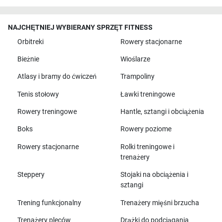
NAJCHĘTNIEJ WYBIERANY SPRZĘT FITNESS
Orbitreki
Rowery stacjonarne
Bieżnie
Wioślarze
Atlasy i bramy do ćwiczeń
Trampoliny
Tenis stołowy
Ławki treningowe
Rowery treningowe
Hantle, sztangi i obciążenia
Boks
Rowery poziome
Rowery stacjonarne
Rolki treningowe i
trenażery
Steppery
Stojaki na obciążenia i
sztangi
Trening funkcjonalny
Trenażery mięśni brzucha
Trenażery pleców
Drążki do podciągania