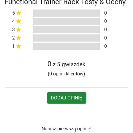
Functional Trainer Rack Testy & Oceny
5
0
4
0
3
0
2
0
1
0
0
z 5 gwiazdek
(0 opinii klientów)
DODAJ OPINIĘ
Napisz pierwszą opinię!