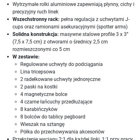
Wytrzymałe rolki aluminiowe zapewniają płynny, cichy i
precyzyjny ruch linek
Wszechstronny rack:
pełna regulacja z uchwytami J-
cups oraz ramionami asekuracyjnymi (spotter arms)
Solidna konstrukcja:
masywne stalowe profile 3 x 3”
(7,5 x 7,5 cm) z otworami o średnicy 2,5 cm
rozmieszczonymi co 5 cm
W zestawie:
Regulowane uchwyty do podciągania
Lina tricepsowa
2 radełkowane uchwyty jednoręczne
2 paski na kostki
4 magnetyczne bolce
4 czarne łańcuchy przedłużające
8 karabińczyków
8 bolców do tablicy pegboard
Wieszak na sztangę
Półka do przechowywania akcesoriów
Przełożenie wyciągu 2:1 dla każdej linki, 1:1 przy pracy