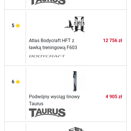
5
Atlas Bodycraft HFT z
12 756 zł
ławką treningową F603
6
Podwójny wyciąg linowy
4 905 zł
Taurus