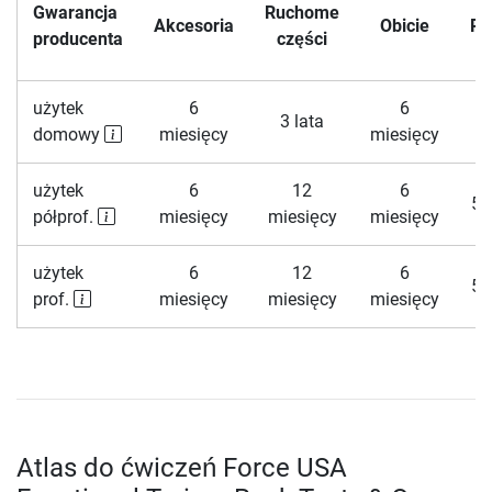
Gwarancja
Ruchome
Akcesoria
Obicie
R
producenta
części
użytek
6
6
3 lata
domowy
miesięcy
miesięcy
l
użytek
6
12
6
5 
półprof.
miesięcy
miesięcy
miesięcy
użytek
6
12
6
5 
prof.
miesięcy
miesięcy
miesięcy
Atlas do ćwiczeń Force USA