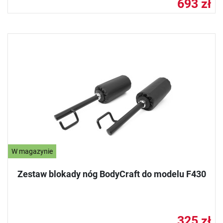
693 zł
W magazynie
Zestaw blokady nóg BodyCraft do modelu F430
325 zł