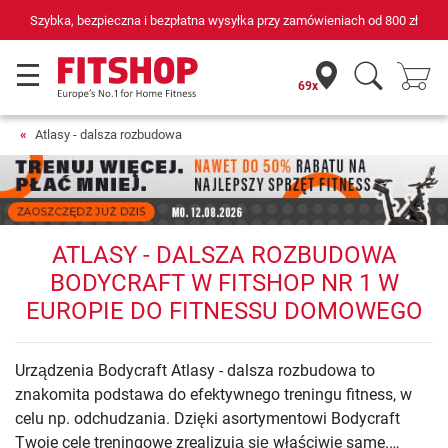
Szybka, bezpieczna i bezpłatna wysyłka przy zamówieniach od
800 zł
69x
Atlasy - dalsza rozbudowa
ATLASY - DALSZA ROZBUDOWA
BODYCRAFT W FITSHOP NR 1 W
EUROPIE DO FITNESSU DOMOWEGO
Urządzenia Bodycraft Atlasy - dalsza rozbudowa to
znakomita podstawa do efektywnego treningu fitness, w
celu np. odchudzania. Dzięki asortymentowi Bodycraft
Twoje cele treningowe zrealizują się właściwie same.