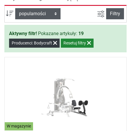
Wystarczy tylko podjąć decyzje o rozpoczęciu treningu.
Filtruj widok
sortuj wg:
Filtry
Aktywny filtr!
Pokazane artykuły:
19
Producenci: Bodycraft
Resetuj filtry
W magazynie