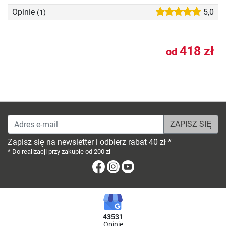
Opinie
5,0
(1)
418 zł
od
Adres e-mail
Zapisz się na newsletter i odbierz rabat 40 zł *
* Do realizacji przy zakupie od 200 zł
Facebook
Instagram
Youtube
43531
Opinie