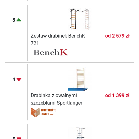
3
Zestaw drabinek BenchK
od
2 579 zł
721
4
Drabinka z owalnymi
od
1 399 zł
szczeblami Sportlanger