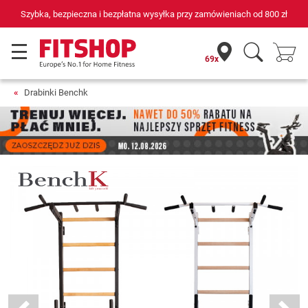
d
800 zł
69 sklepów fitness i 75 własnych techników serwisowych
69x
Drabinki Benchk