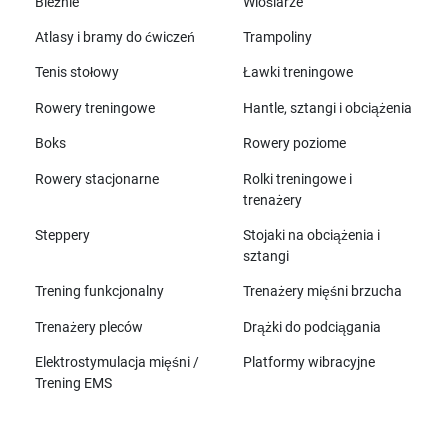
Bieżnie
Wioślarze
Atlasy i bramy do ćwiczeń
Trampoliny
Tenis stołowy
Ławki treningowe
Rowery treningowe
Hantle, sztangi i obciążenia
Boks
Rowery poziome
Rowery stacjonarne
Rolki treningowe i
trenażery
Steppery
Stojaki na obciążenia i
sztangi
Trening funkcjonalny
Trenażery mięśni brzucha
Trenażery pleców
Drążki do podciągania
Elektrostymulacja mięśni /
Platformy wibracyjne
Trening EMS
Wszystkie marki