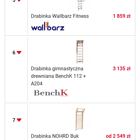
5
Drabinka Wallbarz Fitness
1 859 zł
6
Drabinka gimnastyczna
3 135 zł
drewniana BenchK 112 +
A204
7
Drabinka NOHRD Buk
od
2 549 zł