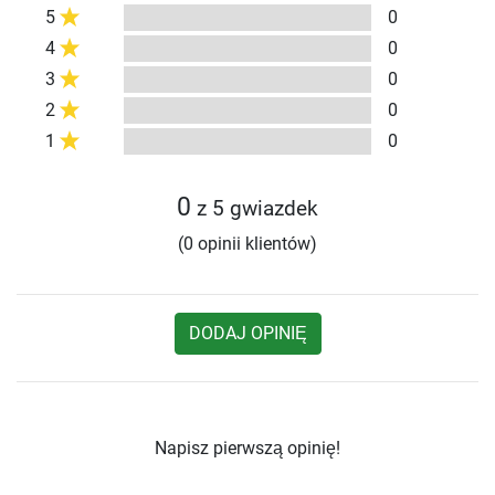
5
0
4
0
3
0
2
0
1
0
0
z 5 gwiazdek
(0 opinii klientów)
DODAJ OPINIĘ
Napisz pierwszą opinię!