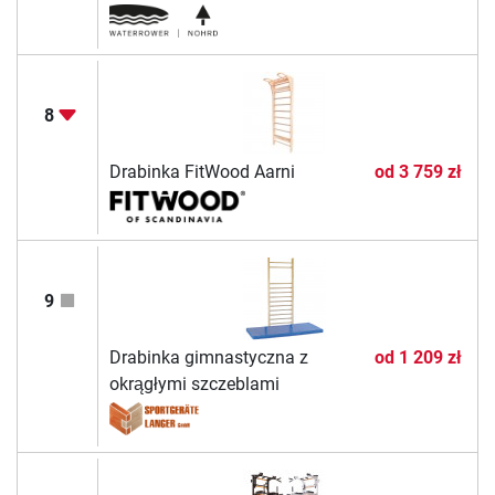
8
Drabinka FitWood Aarni
od
3 759 zł
9
Drabinka gimnastyczna z
od
1 209 zł
okrągłymi szczeblami