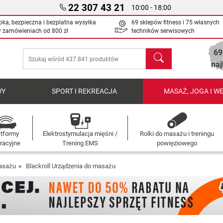
22 307 43 21
10:00 - 18:00
bka, bezpieczna i bezpłatna wysyłka
69 sklepów fitness i 75 własnych
y zamówieniach od
800 zł
techników serwisowych
69
Szukaj
naj
WY
SPORT I REKREACJA
MASAŻ, JOGA I W
atformy
Elektrostymulacja mięśni /
Rolki do masażu i treningu
racyjne
Trening EMS
powięziowego
asażu
Blackroll Urządzenia do masażu