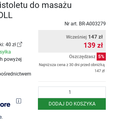
pistoletu do masażu
OLL
Nr art.
BR-A003279
147 zł
Wcześniej
139 zł
i: 40 zł
syłka
Oszczędzasz
5%
ch powyżej
Najniższa cena z 30 dni przed obniżką
147 zł
pośrednictwem
Ilość
DODAJ DO KOSZYKA
e.