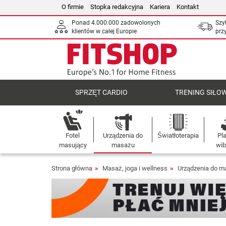
O firmie
Stopka redakcyjna
Kariera
Kontakt
Ponad 4.000.000 zadowolonych
Szy
klientów w całej Europie
prz
SPRZĘT CARDIO
TRENING SIŁO
Fotel
Urządzenia do
Światłoterapia
Pl
masujący
masażu
wib
Strona główna
Masaż, joga i wellness
Urządzenia do m