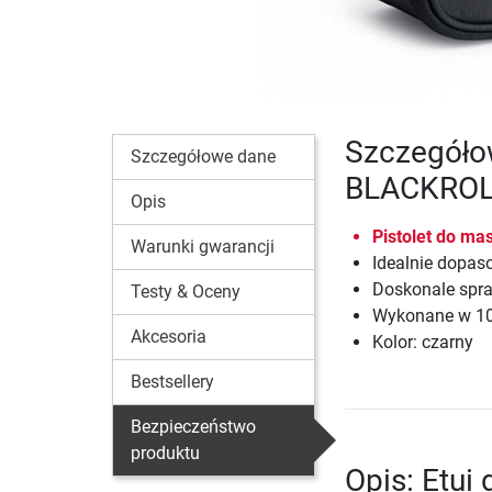
Szczegółow
Szczegółowe dane
BLACKRO
Opis
Pistolet do ma
Warunki gwarancji
Idealnie dopa
Doskonale spra
Testy & Oceny
Wykonane w 100
Akcesoria
Kolor: czarny
Bestsellery
Bezpieczeństwo
produktu
Opis: Etui