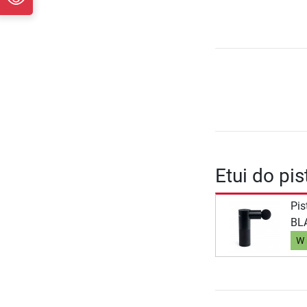
Etui do p
Pis
BL
W 