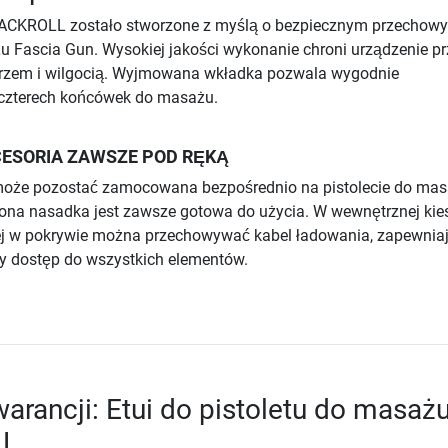
LACKROLL zostało stworzone z myślą o bezpiecznym przechow
u Fascia Gun. Wysokiej jakości wykonanie chroni urządzenie p
rzem i wilgocią. Wyjmowana wkładka pozwala wygodnie
czterech końcówek do masażu.
CESORIA ZAWSZE POD RĘKĄ
oże pozostać zamocowana bezpośrednio na pistolecie do mas
iona nasadka jest zawsze gotowa do użycia. W wewnętrznej kie
ej w pokrywie można przechowywać kabel ładowania, zapewnia
y dostęp do wszystkich elementów.
arancji: Etui do pistoletu do masaż
LL