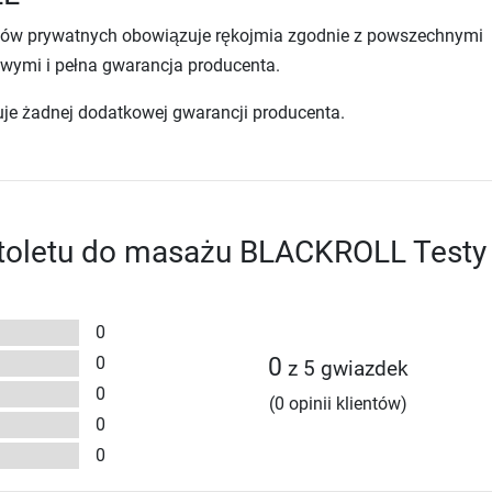
tów prywatnych obowiązuje rękojmia zgodnie z powszechnymi
wymi i pełna gwarancja producenta.
uje żadnej dodatkowej gwarancji producenta.
stoletu do masażu BLACKROLL Testy
0
0
0
z 5 gwiazdek
0
(0 opinii klientów)
0
0