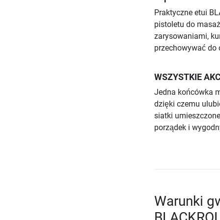
Praktyczne etui B
pistoletu do masaż
zarysowaniami, ku
przechowywać do 
WSZYSTKIE AK
Jedna końcówka m
dzięki czemu ulub
siatki umieszczon
porządek i wygodn
Warunki gw
BLACKRO