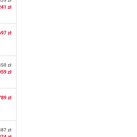
339 zł
241 zł
697 zł
450 zł
959 zł
789 zł
487 zł
274 zł