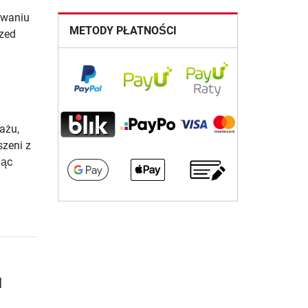
ywaniu
METODY PŁATNOŚCI
rzed
ażu,
szeni z
jąc
u