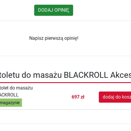
DODAJ OPINIĘ
Napisz pierwszą opinię!
istoletu do masażu BLACKROLL Akces
tolet do masażu
ACKROLL
697 zł
dodaj do kos
magazynie