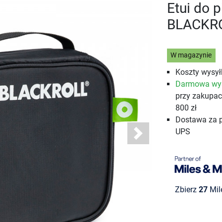
Etui do 
BLACKR
W magazynie
Koszty wysyłk
Darmowa wy
przy zakupa
800 zł
Dostawa za 
UPS
Next
Zbierz
27
Mil