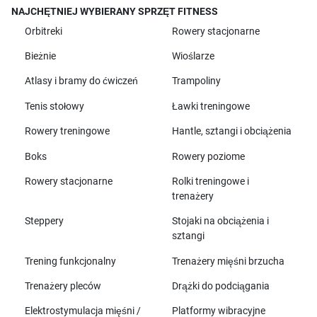
NAJCHĘTNIEJ WYBIERANY SPRZĘT FITNESS
Orbitreki
Rowery stacjonarne
Bieżnie
Wioślarze
Atlasy i bramy do ćwiczeń
Trampoliny
Tenis stołowy
Ławki treningowe
Rowery treningowe
Hantle, sztangi i obciążenia
Boks
Rowery poziome
Rowery stacjonarne
Rolki treningowe i
trenażery
Steppery
Stojaki na obciążenia i
sztangi
Trening funkcjonalny
Trenażery mięśni brzucha
Trenażery pleców
Drążki do podciągania
Elektrostymulacja mięśni /
Platformy wibracyjne