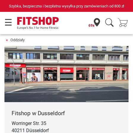
d
800 zł
69 sklepów fitness i 75 własnych techników serwisowych
69x
Oddziały
Fitshop w Dusseldorf
Worringer Str. 35
40211 Düsseldorf