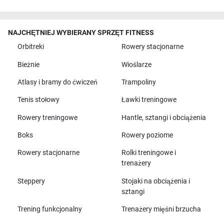
NAJCHĘTNIEJ WYBIERANY SPRZĘT FITNESS
Orbitreki
Rowery stacjonarne
Bieżnie
Wioślarze
Atlasy i bramy do ćwiczeń
Trampoliny
Tenis stołowy
Ławki treningowe
Rowery treningowe
Hantle, sztangi i obciążenia
Boks
Rowery poziome
Rowery stacjonarne
Rolki treningowe i
trenażery
Steppery
Stojaki na obciążenia i
sztangi
Trening funkcjonalny
Trenażery mięśni brzucha