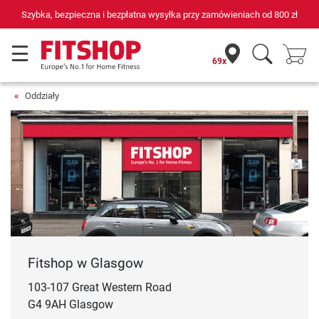
Szybka, bezpieczna i bezpłatna wysyłka przy zamówieniach od
800 zł
69x
Oddziały
Fitshop w Glasgow
103-107 Great Western Road
G4 9AH Glasgow