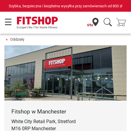
Szybka, bezpieczna i bezpłatna wysyłka przy zamówieniach od
800 zł
69x
Oddziały
Fitshop w Manchester
White City Retail Park, Stretford
M16 0RP Manchester