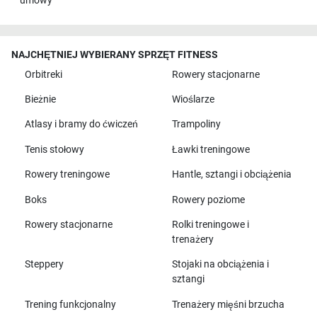
umowy
NAJCHĘTNIEJ WYBIERANY SPRZĘT FITNESS
Orbitreki
Rowery stacjonarne
Bieżnie
Wioślarze
Atlasy i bramy do ćwiczeń
Trampoliny
Tenis stołowy
Ławki treningowe
Rowery treningowe
Hantle, sztangi i obciążenia
Boks
Rowery poziome
Rowery stacjonarne
Rolki treningowe i
trenażery
Steppery
Stojaki na obciążenia i
sztangi
Trening funkcjonalny
Trenażery mięśni brzucha