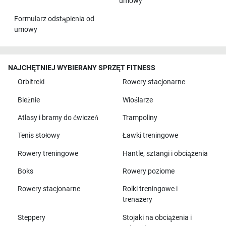
umowy
Formularz odstąpienia od
umowy
NAJCHĘTNIEJ WYBIERANY SPRZĘT FITNESS
Orbitreki
Rowery stacjonarne
Bieżnie
Wioślarze
Atlasy i bramy do ćwiczeń
Trampoliny
Tenis stołowy
Ławki treningowe
Rowery treningowe
Hantle, sztangi i obciążenia
Boks
Rowery poziome
Rowery stacjonarne
Rolki treningowe i
trenażery
Steppery
Stojaki na obciążenia i