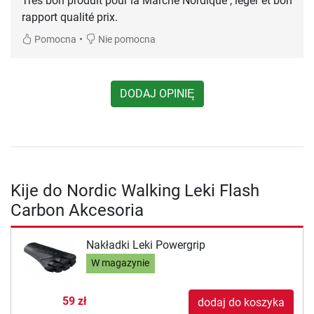
Très bon produit pour la Marche Nordique , léger et bon
rapport qualité prix.
•
Pomocna
Nie pomocna
DODAJ OPINIĘ
Kije do Nordic Walking Leki Flash
Carbon Akcesoria
Nakładki Leki Powergrip
W magazynie
59 zł
dodaj do koszyka