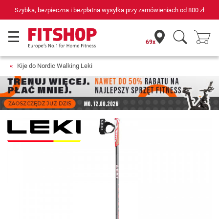
bezpłatna wysyłka przy zamówieniach od
800 zł
69 sklepów fitnes
69x
Kije do Nordic Walking Leki