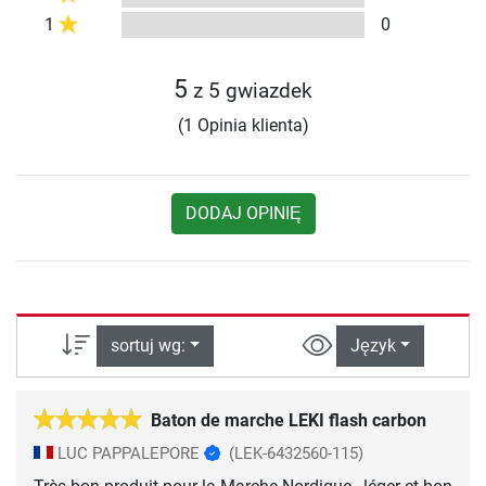
1
0
5
z 5 gwiazdek
(1 Opinia klienta)
DODAJ OPINIĘ
sortuj wg:
Język
Baton de marche LEKI flash carbon
LUC PAPPALEPORE
(LEK-6432560-115)