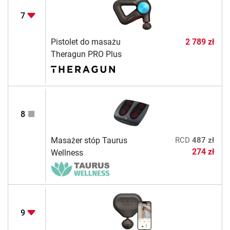
7
Pistolet do masażu
2 789 zł
Theragun PRO Plus
8
Masażer stóp Taurus
RCD
487 zł
274 zł
Wellness
9