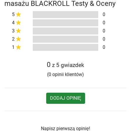
masażu BLACKROLL Testy & Oceny
5
0
4
0
3
0
2
0
1
0
0
z 5 gwiazdek
(0 opinii klientów)
DODAJ OPINIĘ
Napisz pierwszą opinię!