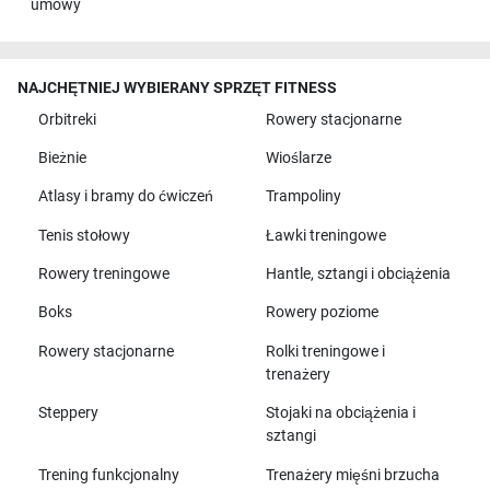
umowy
NAJCHĘTNIEJ WYBIERANY SPRZĘT FITNESS
Orbitreki
Rowery stacjonarne
Bieżnie
Wioślarze
Atlasy i bramy do ćwiczeń
Trampoliny
Tenis stołowy
Ławki treningowe
Rowery treningowe
Hantle, sztangi i obciążenia
Boks
Rowery poziome
Rowery stacjonarne
Rolki treningowe i
trenażery
Steppery
Stojaki na obciążenia i
sztangi
Trening funkcjonalny
Trenażery mięśni brzucha