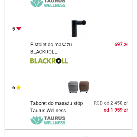
5
Pistolet do masażu
697 zł
BLACKROLL
6
Taboret do masażu stóp
RCD
od
2 450 zł
od
1 959 zł
Taurus Wellness