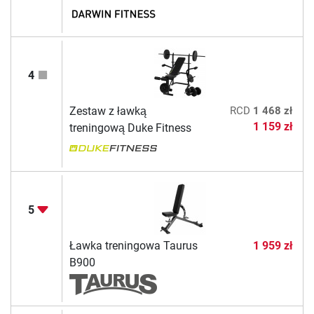
4
Zestaw z ławką
RCD
1 468 zł
1 159 zł
treningową Duke Fitness
5
Ławka treningowa Taurus
1 959 zł
B900