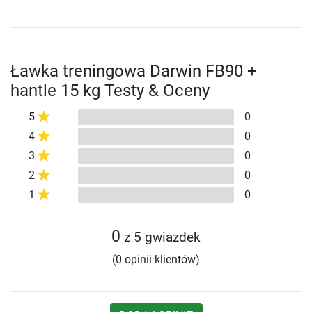
Ławka treningowa Darwin FB90 +
hantle 15 kg Testy & Oceny
5
0
4
0
3
0
2
0
1
0
0
z 5 gwiazdek
(0 opinii klientów)