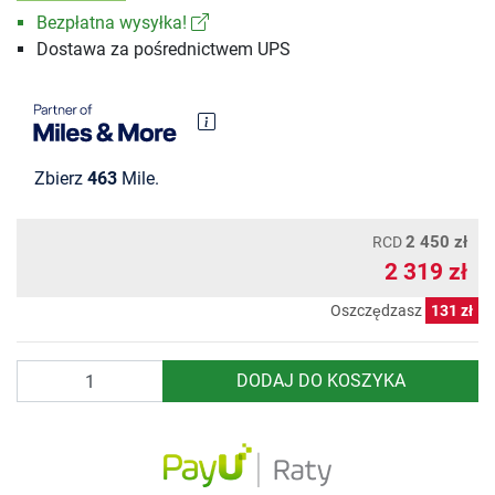
Bezpłatna wysyłka!
Dostawa za pośrednictwem UPS
Zbierz
463
Mile.
2 450 zł
RCD
2 319 zł
Oszczędzasz
131 zł
Ilość
DODAJ DO KOSZYKA