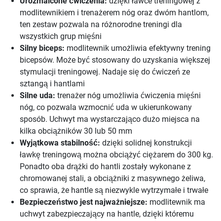
Urozmaicone ćwiczenia:
dzięki ławce treningowej z
modlitewnikiem i trenażerem nóg oraz dwóm hantlom,
ten zestaw pozwala na różnorodne treningi dla
wszystkich grup mięśni
Silny biceps:
modlitewnik umożliwia efektywny trening
bicepsów. Może być stosowany do uzyskania większej
stymulacji treningowej. Nadaje się do ćwiczeń ze
sztangą i hantlami
Silne uda:
trenażer nóg umożliwia ćwiczenia mięśni
nóg, co pozwala wzmocnić uda w ukierunkowany
sposób. Uchwyt ma wystarczająco dużo miejsca na
kilka obciążników 30 lub 50 mm
Wyjątkowa stabilność:
dzięki solidnej konstrukcji
ławkę treningową można obciążyć ciężarem do 300 kg.
Ponadto oba drążki do hantli zostały wykonane z
chromowanej stali, a obciążniki z masywnego żeliwa,
co sprawia, że hantle są niezwykle wytrzymałe i trwałe
Bezpieczeństwo jest najważniejsze:
modlitewnik ma
uchwyt zabezpieczający na hantle, dzięki któremu