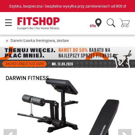
na wysyłka przy zamówieniach od
800 zł
69 sklepów fitness i 75 
69x
Darwin Ławka treningowa, zestaw