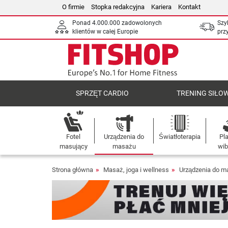
O firmie
Stopka redakcyjna
Kariera
Kontakt
Ponad 4.000.000 zadowolonych
Szy
klientów w całej Europie
prz
SPRZĘT CARDIO
TRENING SIŁO
Fotel
Urządzenia do
Światłoterapia
Pl
masujący
masażu
wib
Strona główna
Masaż, joga i wellness
Urządzenia do m