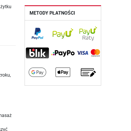
użytku
METODY PŁATNOŚCI
roku,
masaż
szyć