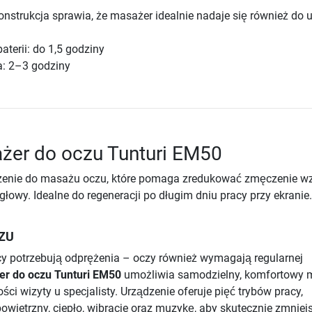
strukcja sprawia, że masażer idealnie nadaje się również do 
aterii: do 1,5 godziny
: 2–3 godziny
żer do oczu Tunturi EM50
zenie do masażu oczu, które pomaga zredukować zmęczenie wz
głowy. Idealne do regeneracji po długim dniu pracy przy ekranie.
ZU
lecy potrzebują odprężenia – oczy również wymagają regularnej
r do oczu Tunturi EM50
umożliwia samodzielny, komfortowy 
ci wizyty u specjalisty. Urządzenie oferuje pięć trybów pracy,
wietrzny, ciepło, wibracje oraz muzykę, aby skutecznie zmniej