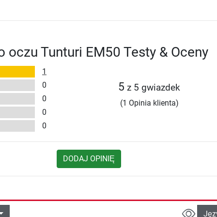
o oczu Tunturi EM50 Testy & Oceny
1
0
5
z 5 gwiazdek
0
(1 Opinia klienta)
0
0
DODAJ OPINIĘ
Jęz