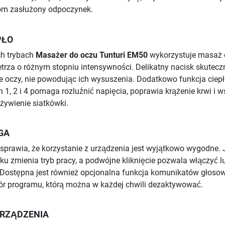
zom zasłużony odpoczynek.
PŁO
ch trybach
Masażer do oczu Tunturi EM50
wykorzystuje masaż 
trza o różnym stopniu intensywności. Delikatny nacisk skutecz
e oczy, nie powodując ich wysuszenia. Dodatkowo funkcja ciep
 1, 2 i 4 pomaga rozluźnić napięcia, poprawia krążenie krwi i w
dżywienie siatkówki.
GA
 sprawia, że korzystanie z urządzenia jest wyjątkowo wygodne.
sku zmienia tryb pracy, a podwójne kliknięcie pozwala włączyć l
Dostępna jest również opcjonalna funkcja komunikatów głoso
ór programu, którą można w każdej chwili dezaktywować.
URZĄDZENIA