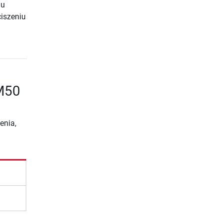
mu
ciszeniu
EM50
enia,