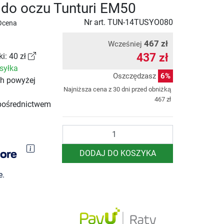
do oczu Tunturi EM50
Nr art.
TUN-14TUSYO080
Ocena
467 zł
Wcześniej
437 zł
i: 40 zł
syłka
Oszczędzasz
6%
ch powyżej
Najniższa cena z 30 dni przed obniżką
467 zł
pośrednictwem
Ilość
DODAJ DO KOSZYKA
e.