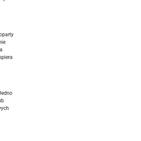
oparty
nie
ła
spiera
 Jedno
ub
wych