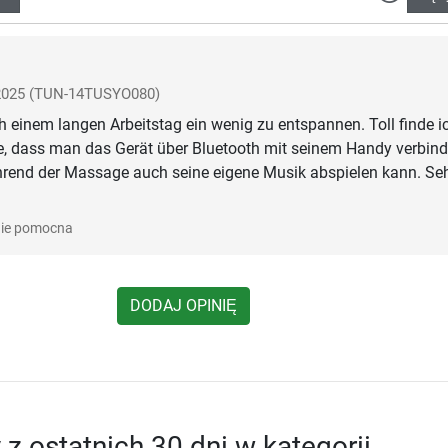
2025
(TUN-14TUSYO080)
 einem langen Arbeitstag ein wenig zu entspannen. Toll finde i
e, dass man das Gerät über Bluetooth mit seinem Handy verbin
rend der Massage auch seine eigene Musik abspielen kann. Seh
ie pomocna
DODAJ OPINIĘ
 z ostatnich 30 dni w kategorii