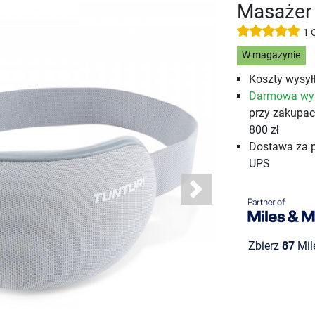
Masażer 
1 
W magazynie
Koszty wysyłk
Darmowa wy
przy zakupa
800 zł
Dostawa za 
UPS
Next
Zbierz
87
Mil