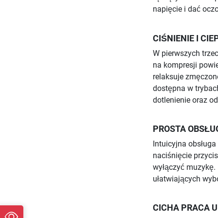
napięcie i dać oc
CIŚNIENIE I CIE
W pierwszych trze
na kompresji powie
relaksuje zmęczon
dostępna w trybach
dotlenienie oraz o
PROSTA OBSŁU
Intuicyjna obsługa
naciśnięcie przyci
wyłączyć muzykę. 
ułatwiających wyb
CICHA PRACA 