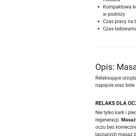
Kompaktowa kon
w podróży
Czas pracy na b
Czas ładowania
Opis: Masa
Relaksujące urząd
napięcie oraz bóle 
RELAKS DLA OC
Nie tylko kark i p
regeneracji.
Masaże
oczu bez koniecznoś
łączących masaż po