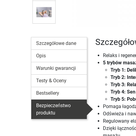
Szczegóło
Szczegółowe dane
Relaks i regen
Opis
5 trybów masa
Warunki gwarancji
Tryb 1: Del
Tryb 2: Int
Testy & Oceny
Tryb 3: Rel
Tryb 4: Sen
Bestsellery
Tryb 5: Po
Bezpieczeństwo
Pomaga łagodzi
produktu
Odświeża i naw
Regulowany el
Dzięki łącznoś
masażu