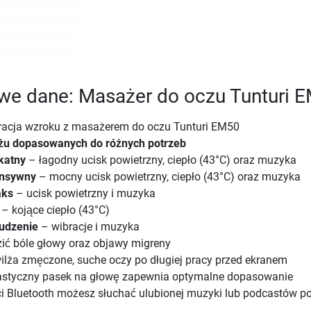
we dane: Masażer do oczu Tunturi 
eracja wzroku z masażerem do oczu Tunturi EM50
żu dopasowanych do różnych potrzeb
ikatny
– łagodny ucisk powietrzny, ciepło (43°C) oraz muzyka
ensywny
– mocny ucisk powietrzny, ciepło (43°C) oraz muzyka
aks
– ucisk powietrzny i muzyka
– kojące ciepło (43°C)
budzenie
– wibracje i muzyka
ć bóle głowy oraz objawy migreny
ilża zmęczone, suche oczy po długiej pracy przed ekranem
astyczny pasek na głowę zapewnia optymalne dopasowanie
ci Bluetooth możesz słuchać ulubionej muzyki lub podcastów p