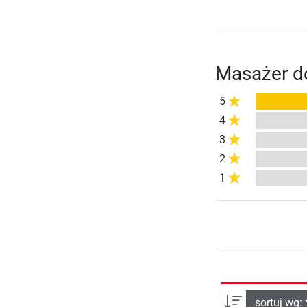
Masażer d
5
4
3
2
1
sortuj wg: