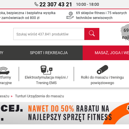
22 307 43 21
10:00 - 18:00
bka, bezpieczna i bezpłatna wysyłka
69 sklepów fitness i 75 własnych
y zamówieniach od
800 zł
techników serwisowych
69
Szukaj
naj
WY
SPORT I REKREACJA
MASAŻ, JOGA I W
atformy
Elektrostymulacja mięśni /
Rolki do masażu i treningu
racyjne
Trening EMS
powięziowego
asażu
Tunturi Urządzenia do masażu