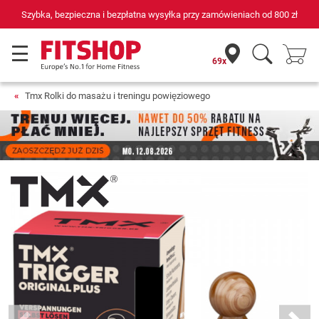
płatna wysyłka przy zamówieniach od
800 zł
69 sklepów fitness i
69x
Tmx Rolki do masażu i treningu powięziowego