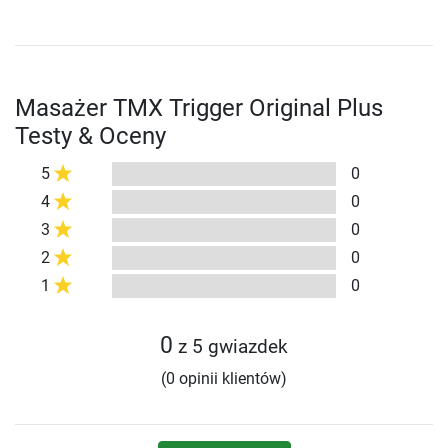
Masażer TMX Trigger Original Plus
Testy & Oceny
5
0
4
0
3
0
2
0
1
0
0
z 5 gwiazdek
(0 opinii klientów)