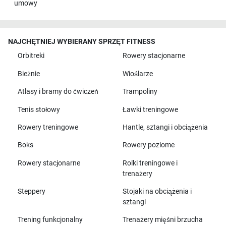
umowy
NAJCHĘTNIEJ WYBIERANY SPRZĘT FITNESS
Orbitreki
Rowery stacjonarne
Bieżnie
Wioślarze
Atlasy i bramy do ćwiczeń
Trampoliny
Tenis stołowy
Ławki treningowe
Rowery treningowe
Hantle, sztangi i obciążenia
Boks
Rowery poziome
Rowery stacjonarne
Rolki treningowe i
trenażery
Steppery
Stojaki na obciążenia i
sztangi
Trening funkcjonalny
Trenażery mięśni brzucha