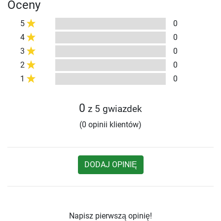
Oceny
5
0
4
0
3
0
2
0
1
0
0
z 5 gwiazdek
(0 opinii klientów)
DODAJ OPINIĘ
Napisz pierwszą opinię!