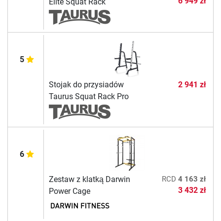
6 949 zł
Elite Squat Rack
5
Stojak do przysiadów
2 941 zł
Taurus Squat Rack Pro
6
Zestaw z klatką Darwin
RCD
4 163 zł
3 432 zł
Power Cage