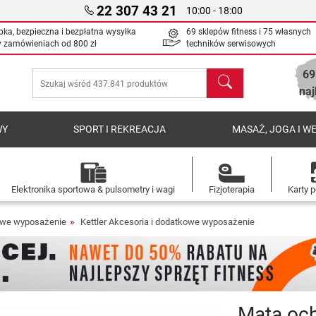
22 307 43 21
10:00 - 18:00
bka, bezpieczna i bezpłatna wysyłka
69 sklepów fitness i 75 własnych
y zamówieniach od
800 zł
techników serwisowych
69
Szukaj
naj
WY
SPORT I REKREACJA
MASAŻ, JOGA I W
Elektronika sportowa & pulsometry i wagi
Fizjoterapia
Karty 
owe wyposażenie
Kettler Akcesoria i dodatkowe wyposażenie
Mata och