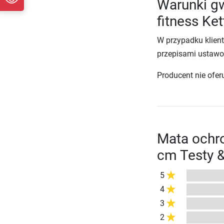
Warunki gw
fitness Ke
W przypadku klien
przepisami ustawo
Producent nie ofer
Mata ochro
cm Testy 
5
4
3
2