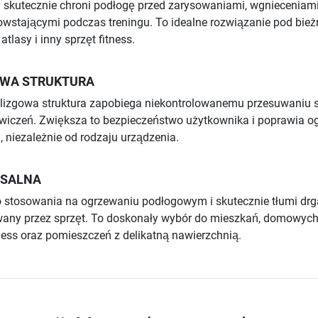
 skutecznie chroni podłogę przed zarysowaniami, wgnieceniami
owstającymi podczas treningu. To idealne rozwiązanie pod bieżn
atlasy i inny sprzęt fitness.
WA STRUKTURA
ślizgowa struktura zapobiega niekontrolowanemu przesuwaniu s
ćwiczeń. Zwiększa to bezpieczeństwo użytkownika i poprawia o
, niezależnie od rodzaju urządzenia.
RSALNA
o stosowania na ogrzewaniu podłogowym i skutecznie tłumi drg
wany przez sprzęt. To doskonały wybór do mieszkań, domowyc
tness oraz pomieszczeń z delikatną nawierzchnią.