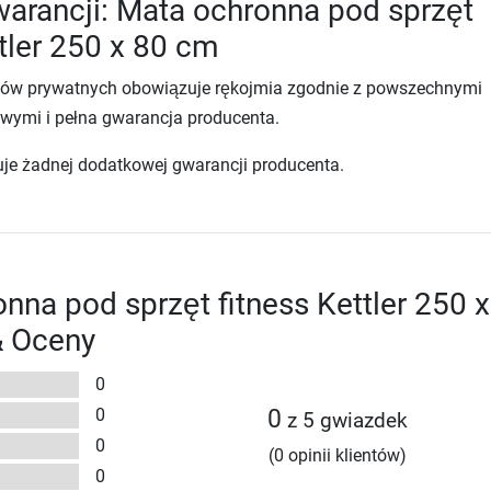
arancji: Mata ochronna pod sprzęt
ttler 250 x 80 cm
tów prywatnych obowiązuje rękojmia zgodnie z powszechnymi
wymi i pełna gwarancja producenta.
uje żadnej dodatkowej gwarancji producenta.
nna pod sprzęt fitness Kettler 250 x
& Oceny
0
0
0
z 5 gwiazdek
0
(0 opinii klientów)
0