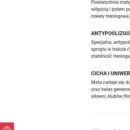
Powierzchnia maty
wilgocią i potem p
rowery treningowe, 
ANTYPOŚLIZGO
Specjalna, antypo
sprzętu w trakcie 
stabilność treningu
CICHA I UNIWE
Mata nadaje się d
oraz hałas genero
siłowni, klubów fi