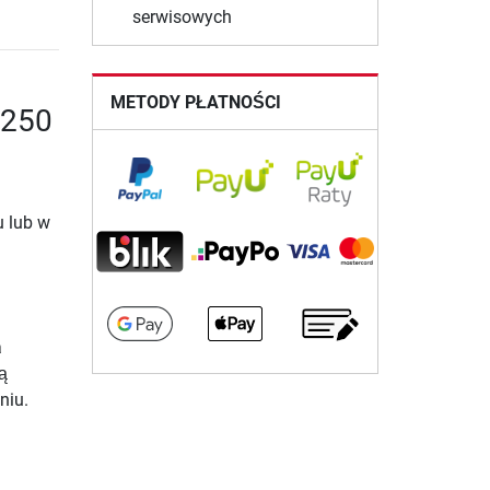
serwisowych
METODY PŁATNOŚCI
 250
u lub w
a
ą
niu.