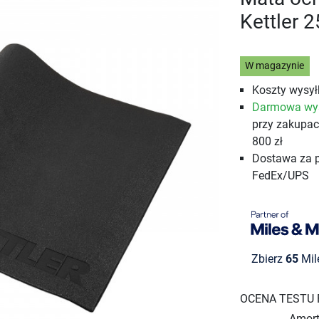
Kettler 
W magazynie
Koszty wysyłk
Darmowa wy
przy zakupa
800 zł
Dostawa za 
FedEx/UPS
Zbierz
65
Mil
OCENA TESTU
Amort