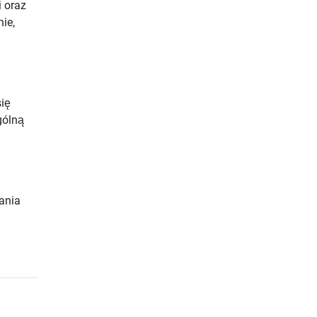
 oraz
ie,
ię
gólną
ania
h