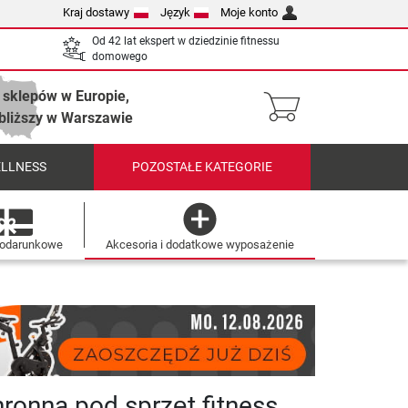
Kraj dostawy
Język
Moje konto
Od 42 lat ekspert w dziedzinie fitnessu
domowego
 sklepów w Europie,
bliższy w Warszawie
ELLNESS
POZOSTAŁE KATEGORIE
podarunkowe
Akcesoria i dodatkowe wyposażenie
ronna pod sprzęt fitness