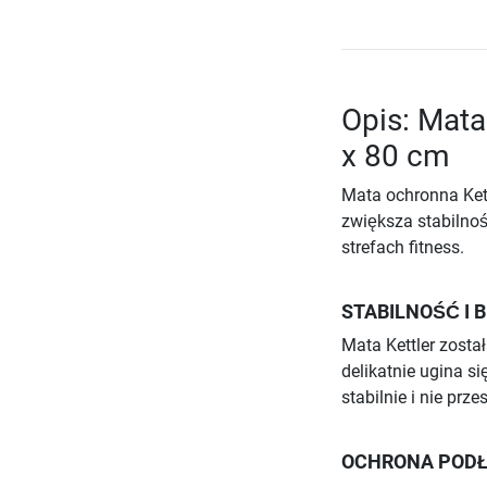
Opis: Mata
x 80 cm
Mata ochronna Kett
zwiększa stabilnoś
strefach fitness.
STABILNOŚĆ I 
Mata Kettler zosta
delikatnie ugina s
stabilnie i nie pr
OCHRONA PODŁ