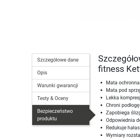
Szczegóło
Szczegółowe dane
fitness Ke
Opis
Mata ochronna
Warunki gwarancji
Mata pod sprzęt
Lekka kompresj
Testy & Oceny
Chroni podłogę
Bezpieczeństwo
Zapobiega śliz
produktu
Odpowiednia d
Redukuje hałas 
Wymiary rozstaw