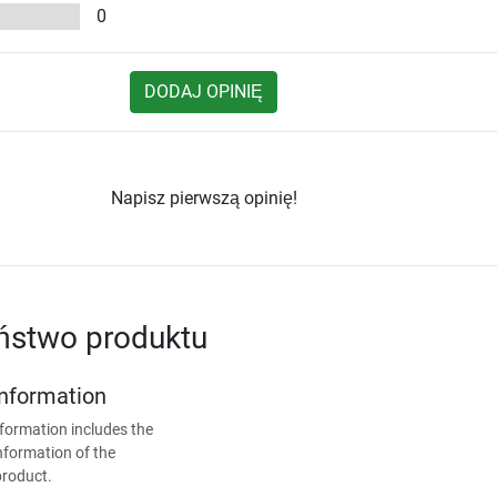
0
DODAJ OPINIĘ
Napisz pierwszą opinię!
ństwo produktu
Information
formation includes the
nformation of the
product.