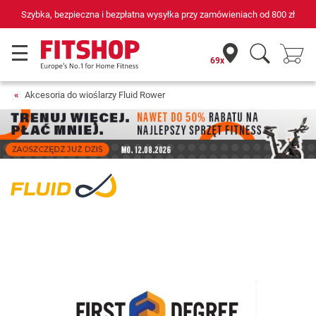
Szybka, bezpieczna i bezpłatna wysyłka przy zamówieniach od
800 zł
69x
Akcesoria do wioślarzy Fluid Rower