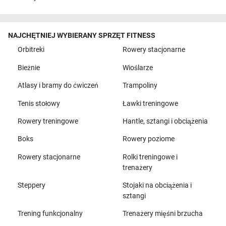
NAJCHĘTNIEJ WYBIERANY SPRZĘT FITNESS
Orbitreki
Rowery stacjonarne
Bieżnie
Wioślarze
Atlasy i bramy do ćwiczeń
Trampoliny
Tenis stołowy
Ławki treningowe
Rowery treningowe
Hantle, sztangi i obciążenia
Boks
Rowery poziome
Rowery stacjonarne
Rolki treningowe i
trenażery
Steppery
Stojaki na obciążenia i
sztangi
Trening funkcjonalny
Trenażery mięśni brzucha