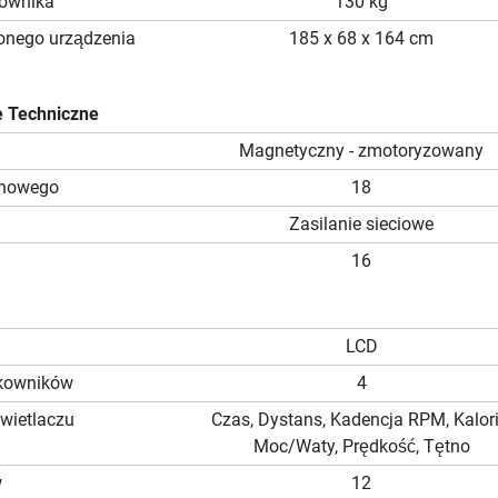
kownika
130 kg
onego urządzenia
185 x 68 x 164 cm
 Techniczne
Magnetyczny - zmotoryzowany
chowego
18
Zasilanie sieciowe
16
LCD
ytkowników
4
wietlaczu
Czas, Dystans, Kadencja RPM, Kalori
Moc/Waty, Prędkość, Tętno
w
12