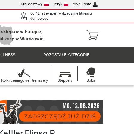
Kraj dostawy
Język
Moje konto
Od 42 lat ekspert w dziedzinie fitnessu
domowego
 sklepów w Europie,
bliższy w Warszawie
ELLNESS
POZOSTAŁE KATEGORIE
Rolki treningowe i trenażery
Steppery
Boks
Kettler Elipso P