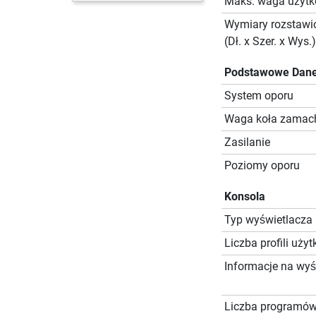
Maks. waga użyt
Wymiary rozstawi
(Dł. x Szer. x Wys.)
Podstawowe Dane
System oporu
Waga koła zama
Zasilanie
Poziomy oporu
Konsola
Typ wyświetlacza
Liczba profili uż
Informacje na wyś
Liczba programó