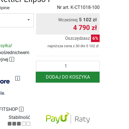
Nr art.
K-CT1018-100
Opinie
5 102 zł
Wcześniej
4 790 zł
Oszczędzasz
6%
syłka!
najniższa cena z 30 dni
5 102 zł
pośrednictwem
yjnej
Ilość
DODAJ DO KOSZYKA
le.
 FITSHOP
Stabilność