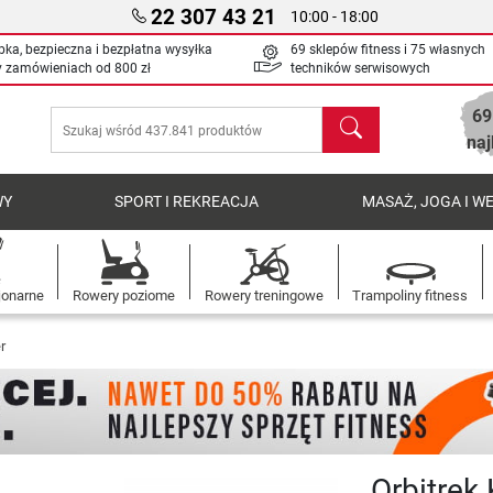
22 307 43 21
10:00 - 18:00
bka, bezpieczna i bezpłatna wysyłka
69 sklepów fitness i 75 własnych
y zamówieniach od
800 zł
techników serwisowych
69
Szukaj
naj
WY
SPORT I REKREACJA
MASAŻ, JOGA I W
jonarne
Rowery poziome
Rowery treningowe
Trampoliny fitness
r
Orbitrek 