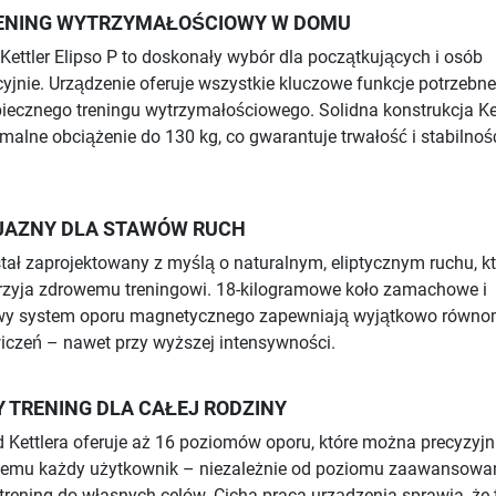
ENING WYTRZYMAŁOŚCIOWY W DOMU
 Kettler Elipso P to doskonały wybór dla początkujących i osób
cyjnie. Urządzenie oferuje wszystkie kluczowe funkcje potrzebn
iecznego treningu wytrzymałościowego. Solidna konstrukcja Ke
lne obciążenie do 130 kg, co gwarantuje trwałość i stabilnoś
YJAZNY DLA STAWÓW RUCH
ostał zaprojektowany z myślą o naturalnym, eliptycznym ruchu, k
przyja zdrowemu treningowi. 18-kilogramowe koło zamachowe i
kowy system oporu magnetycznego zapewniają wyjątkowo równom
iczeń – nawet przy wyższej intensywności.
 TRENING DLA CAŁEJ RODZINY
od Kettlera oferuje aż 16 poziomów oporu, które można precyzyjn
 temu każdy użytkownik – niezależnie od poziomu zaawansowa
ening do własnych celów. Cicha praca urządzenia sprawia, że t