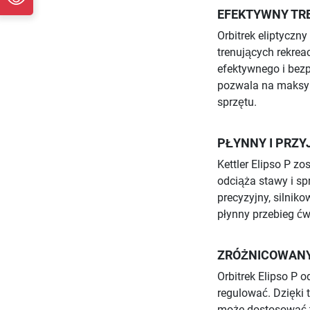
EFEKTYWNY TR
Orbitrek eliptyczny
trenujących rekrea
efektywnego i bezp
pozwala na maksyma
sprzętu.
PŁYNNY I PRZ
Kettler Elipso P z
odciąża stawy i s
precyzyjny, silni
płynny przebieg ćw
ZRÓŻNICOWANY
Orbitrek Elipso P 
regulować. Dzięki
może dostosować tr