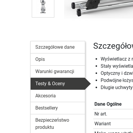
Szczegółow
Szczegółowe dane
Wyświetlacz z 
Opis
Stały wyświetla
Warunki gwarancji
Optyczny i dzw
Podwójne łożys
Testy & Oceny
Długie uchwyty
Akcesoria
Dane Ogólne
Bestsellery
Nr art.
Bezpieczeństwo
Wariant
produktu