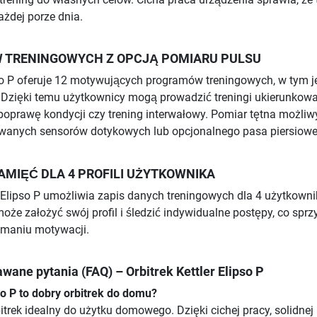
żdej porze dnia.
 TRENINGOWYCH Z OPCJĄ POMIARU PULSU
pso P oferuje 12 motywujących programów treningowych, w tym 
 Dzięki temu użytkownicy mogą prowadzić treningi ukierunkow
 poprawę kondycji czy trening interwałowy. Pomiar tętna możliwy
anych sensorów dotykowych lub opcjonalnego pasa piersiowe
MIĘĆ DLA 4 PROFILI UŻYTKOWNIKA
y Elipso P umożliwia zapis danych treningowych dla 4 użytkown
e założyć swój profil i śledzić indywidualne postępy, co sprz
zymaniu motywacji.
wane pytania (FAQ) – Orbitrek Kettler Elipso P
pso P to dobry orbitrek do domu?
bitrek idealny do użytku domowego. Dzięki cichej pracy, solidnej