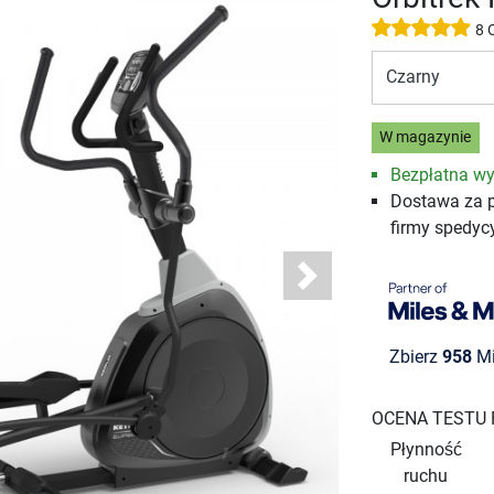
8 
Czarny
W magazynie
Bezpłatna wy
Dostawa za 
firmy spedyc
Next
Zbierz
958
Mi
OCENA TESTU
Płynność
ruchu