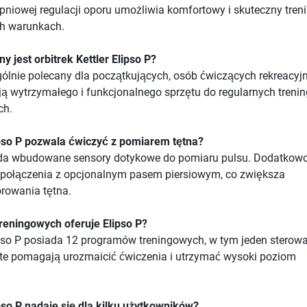
topniowej regulacji oporu umożliwia komfortowy i skuteczny tren
h warunkach.
y jest orbitrek Kettler Elipso P?
ególnie polecany dla początkujących, osób ćwiczących rekreacyjn
ają wytrzymałego i funkcjonalnego sprzętu do regularnych treni
ch.
ipso P pozwala ćwiczyć z pomiarem tętna?
iada wbudowane sensory dotykowe do pomiaru pulsu. Dodatkowo
ć połączenia z opcjonalnym pasem piersiowym, co zwiększa
rowania tętna.
reningowych oferuje Elipso P?
lipso P posiada 12 programów treningowych, w tym jeden sterow
te pomagają urozmaicić ćwiczenia i utrzymać wysoki poziom
ipso P nadaje się dla kilku użytkowników?