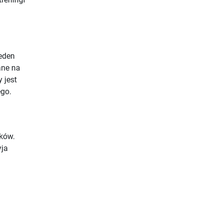
jeden
ane na
 jest
go.
ików.
yja