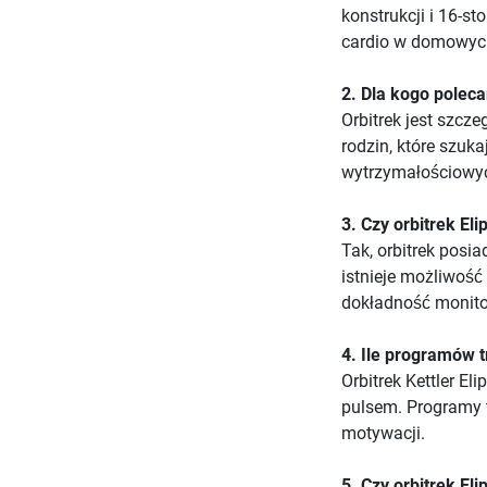
konstrukcji i 16-s
cardio w domowyc
2. Dla kogo polecan
Orbitrek jest szcz
rodzin, które szuk
wytrzymałościowy
3. Czy orbitrek El
Tak, orbitrek pos
istnieje możliwoś
dokładność monito
4. Ile programów t
Orbitrek Kettler E
pulsem. Programy 
motywacji.
5. Czy orbitrek El