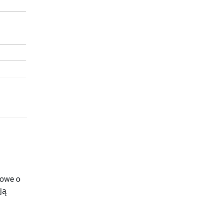
howe o
ją