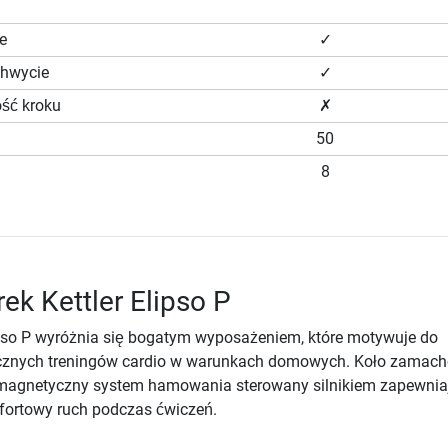
e
✓
chwycie
✓
ść kroku
✗
50
8
rek Kettler Elipso P
lipso P wyróżnia się bogatym wyposażeniem, które motywuje do
ecznych treningów cardio w warunkach domowych. Koło zamac
magnetyczny system hamowania sterowany silnikiem zapewnia
mfortowy ruch podczas ćwiczeń.