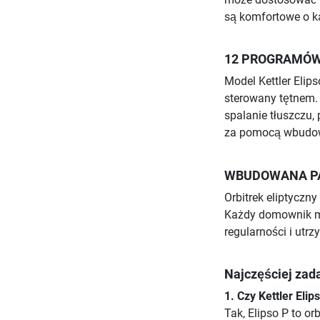
są komfortowe o ka
12 PROGRAMÓW
Model Kettler Eli
sterowany tętnem.
spalanie tłuszczu,
za pomocą wbudow
WBUDOWANA PA
Orbitrek eliptyczn
Każdy domownik moż
regularności i utr
Najczęściej zada
1. Czy Kettler Eli
Tak, Elipso P to or