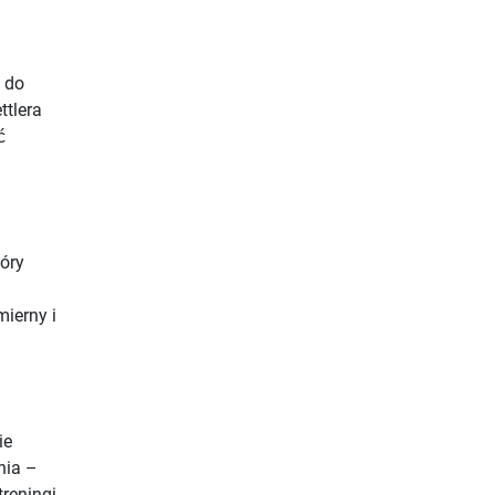
e do
ttlera
ć
tóry
ierny i
ie
nia –
reningi