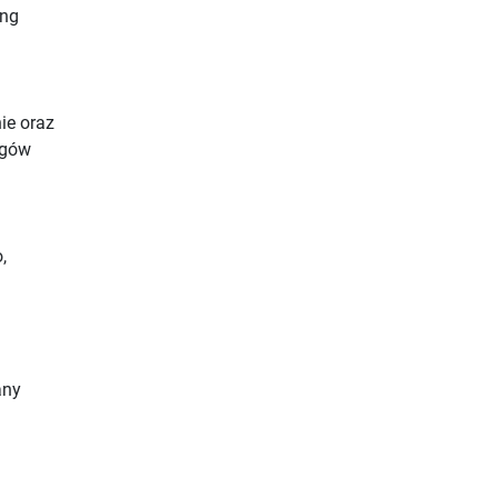
ing
ie oraz
ngów
,
any