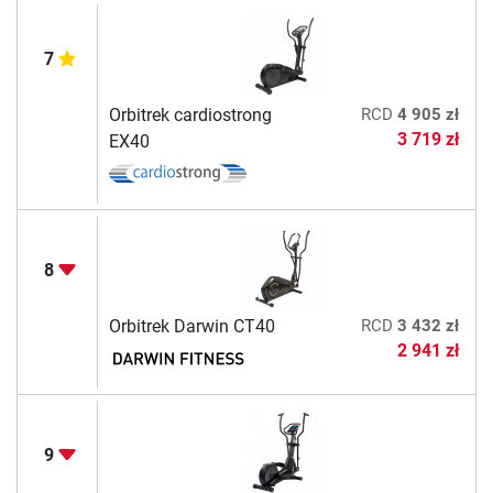
7
Orbitrek cardiostrong
RCD
4 905 zł
3 719 zł
EX40
8
Orbitrek Darwin CT40
RCD
3 432 zł
2 941 zł
9