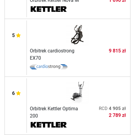
Orbitrek Kettler Nova M
1 690 zł
5
Orbitrek cardiostrong
9 815 zł
EX70
6
Orbitrek Kettler Optima
RCD
4 905 zł
2 789 zł
200