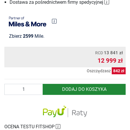
Dostawa za pośrednictwem firmy spedycyjnej
Zbierz
2599
Mile.
13 841 zł
RCD
12 999 zł
Oszczędzasz
842 zł
Ilość
DODAJ DO KOSZYKA
OCENA TESTU FITSHOP