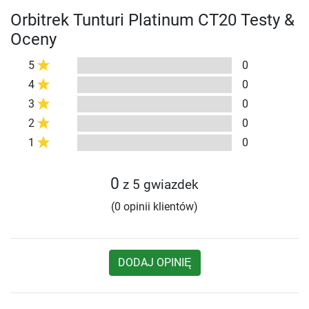
Orbitrek Tunturi Platinum CT20 Testy &
Oceny
5
0
4
0
3
0
2
0
1
0
0
z 5 gwiazdek
(0 opinii klientów)
DODAJ OPINIĘ