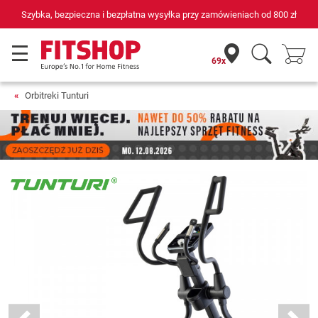
69 sklepów fitness i 75 własnych techników serwisowych
69x
Orbitreki Tunturi