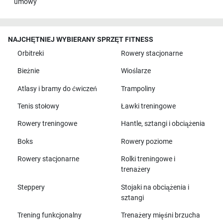
umowy
NAJCHĘTNIEJ WYBIERANY SPRZĘT FITNESS
Orbitreki
Rowery stacjonarne
Bieżnie
Wioślarze
Atlasy i bramy do ćwiczeń
Trampoliny
Tenis stołowy
Ławki treningowe
Rowery treningowe
Hantle, sztangi i obciążenia
Boks
Rowery poziome
Rowery stacjonarne
Rolki treningowe i
trenażery
Steppery
Stojaki na obciążenia i
sztangi
Trening funkcjonalny
Trenażery mięśni brzucha