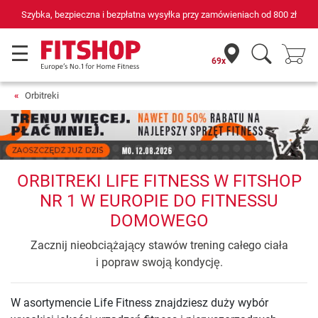
Szybka, bezpieczna i bezpłatna wysyłka przy zamówieniach od
800 zł
69x
Orbitreki
ORBITREKI LIFE FITNESS W FITSHOP
NR 1 W EUROPIE DO FITNESSU
DOMOWEGO
Zacznij nieobciążający stawów trening całego ciała
i popraw swoją kondycję.
W asortymencie Life Fitness znajdziesz duży wybór