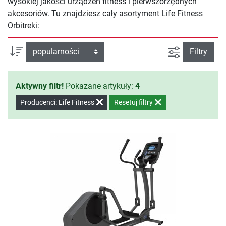
wysokiej jakości urządzeń fitness i pierwszorzędnych
akcesoriów. Tu znajdziesz cały asortyment Life Fitness
Orbitreki:
Filtruj widok
sortuj wg:
Filtry
Aktywny filtr!
Pokazane artykuły:
4
Producenci: Life Fitness
Resetuj filtry