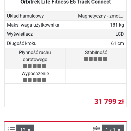
Orbitrek Life Fitness E5 Track Connect
Układ hamulcowy
Magnetyczny - zmotoryzowany
Maks. waga użytkownika
181 kg
Wyświetlacz
LCD
Długość kroku
61 cm
Płynność ruchu
Stabilność
obrotowego
Wyposażenie
31 799 zł
Ilości produktów na stronie:
Strona