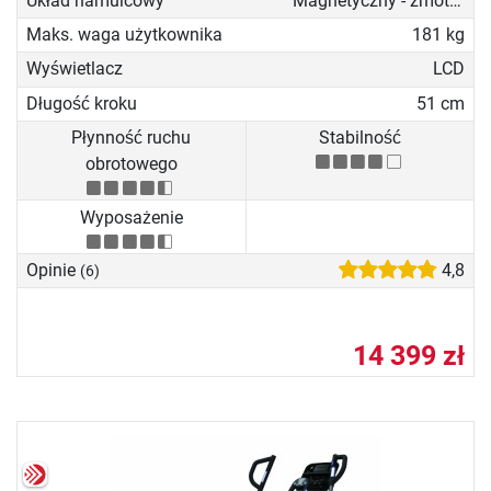
Układ hamulcowy
Magnetyczny - zmotoryzowany
Maks. waga użytkownika
181 kg
Wyświetlacz
LCD
Długość kroku
51 cm
Płynność ruchu
Stabilność
obrotowego
Wyposażenie
Opinie
4,8
(6)
14 399 zł