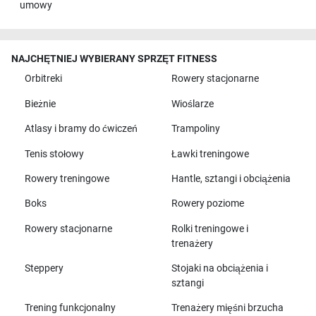
umowy
NAJCHĘTNIEJ WYBIERANY SPRZĘT FITNESS
Orbitreki
Rowery stacjonarne
Bieżnie
Wioślarze
Atlasy i bramy do ćwiczeń
Trampoliny
Tenis stołowy
Ławki treningowe
Rowery treningowe
Hantle, sztangi i obciążenia
Boks
Rowery poziome
Rowery stacjonarne
Rolki treningowe i
trenażery
Steppery
Stojaki na obciążenia i
sztangi
Trening funkcjonalny
Trenażery mięśni brzucha