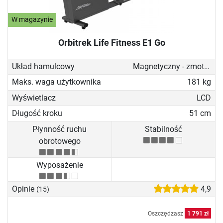
W magazynie
Orbitrek Life Fitness E1 Go
Układ hamulcowy
Magnetyczny - zmotoryzowany
Maks. waga użytkownika
181 kg
Wyświetlacz
LCD
Długość kroku
51 cm
Płynność ruchu
Stabilność
obrotowego
Wyposażenie
Opinie
4,9
(15)
Oszczędzasz
1 791 zł