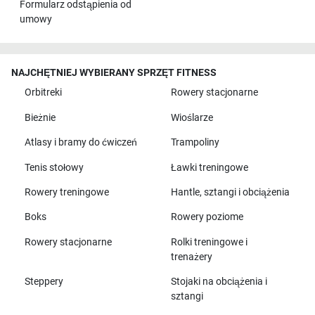
Formularz odstąpienia od
umowy
NAJCHĘTNIEJ WYBIERANY SPRZĘT FITNESS
Orbitreki
Rowery stacjonarne
Bieżnie
Wioślarze
Atlasy i bramy do ćwiczeń
Trampoliny
Tenis stołowy
Ławki treningowe
Rowery treningowe
Hantle, sztangi i obciążenia
Boks
Rowery poziome
Rowery stacjonarne
Rolki treningowe i
trenażery
Steppery
Stojaki na obciążenia i
sztangi