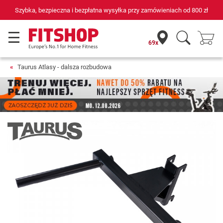
Szybka, bezpieczna i bezpłatna wysyłka przy zamówieniach od
800 zł
69x
Taurus Atlasy - dalsza rozbudowa