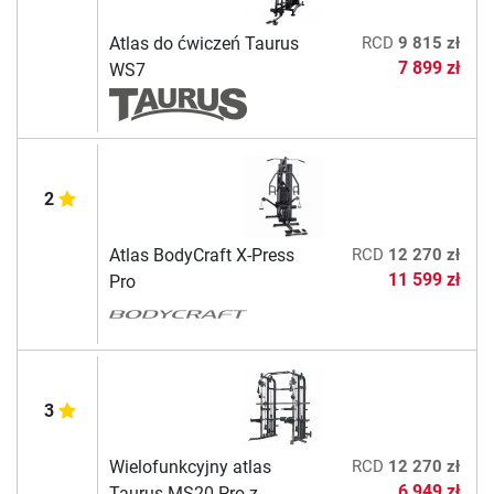
Atlas do ćwiczeń Taurus
RCD
9 815 zł
7 899 zł
WS7
2
Atlas BodyCraft X-Press
RCD
12 270 zł
11 599 zł
Pro
3
Wielofunkcyjny atlas
RCD
12 270 zł
6 949 zł
Taurus MS20 Pro z