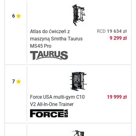
6
Atlas do ćwiczeń z
RCD
19 634 zł
9 299 zł
maszyną Smitha Taurus
MS45 Pro
7
Force USA multi-gym C10
19 999 zł
V2 All-In-One Trainer