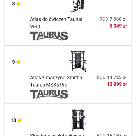
8
Atlas do ćwiczeń Taurus
RCD
7 360 zł
6 049 zł
WS3
9
Atlas z maszyną Smitha
RCD
14 725 zł
13 999 zł
Taurus MS35 Pro
10
Składana wielofunkcyjna
RCD
16 197 zł