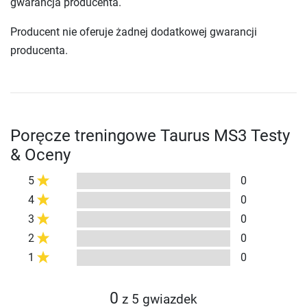
gwarancja producenta.
Producent nie oferuje żadnej dodatkowej gwarancji
producenta.
Poręcze treningowe Taurus MS3 Testy
& Oceny
5
0
4
0
3
0
2
0
1
0
0
z 5 gwiazdek