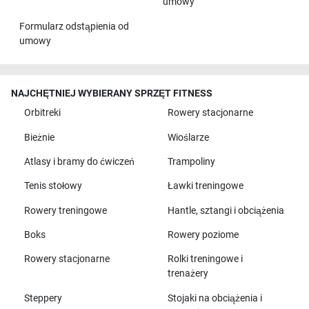
umowy
Formularz odstąpienia od
umowy
NAJCHĘTNIEJ WYBIERANY SPRZĘT FITNESS
Orbitreki
Rowery stacjonarne
Bieżnie
Wioślarze
Atlasy i bramy do ćwiczeń
Trampoliny
Tenis stołowy
Ławki treningowe
Rowery treningowe
Hantle, sztangi i obciążenia
Boks
Rowery poziome
Rowery stacjonarne
Rolki treningowe i
trenażery
Steppery
Stojaki na obciążenia i