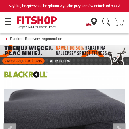
Szybka, bezpieczna i bezpłatna wysyłka przy zamówieniach od
800 zł
69x
Blackroll Recovery_regeneration