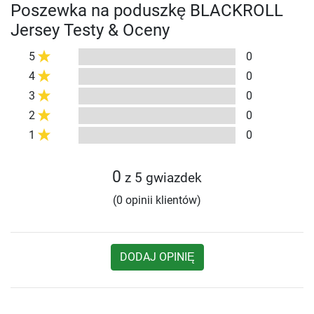
Poszewka na poduszkę BLACKROLL
Jersey Testy & Oceny
5
0
4
0
3
0
2
0
1
0
0
z 5 gwiazdek
(0 opinii klientów)
DODAJ OPINIĘ