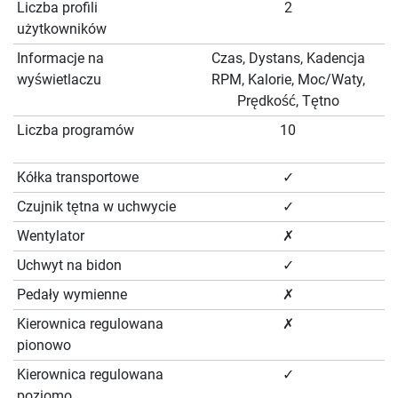
Liczba profili
2
użytkowników
Informacje na
Czas, Dystans, Kadencja
wyświetlaczu
RPM, Kalorie, Moc/Waty,
Prędkość, Tętno
Liczba programów
10
Kółka transportowe
✓
Czujnik tętna w uchwycie
✓
Wentylator
✗
Uchwyt na bidon
✓
Pedały wymienne
✗
Kierownica regulowana
✗
pionowo
Kierownica regulowana
✓
poziomo