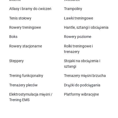
Atlasy i bramy do ćwiczeń
Trampoliny
Tenis stołowy
Ławki treningowe
Rowery treningowe
Hantle, sztangi i obciążenia
Boks
Rowery poziome
Rowery stacjonarne
Rolki treningowe i
trenażery
Steppery
Stojaki na obciążenia i
sztangi
Trening funkcjonalny
Trenażery mięśni brzucha
Trenażery pleców
Drążki do podciągania
Elektrostymulacja mięśni /
Platformy wibracyjne
Trening EMS
Wszystkie marki