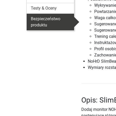
Wykrywanie
Testy & Oceny
Powtarzani
Waga całko
Bezpieczeństwo
Sugerowane
produktu
Sugerowane
Trening cał
Instruktażo
Profil osob
Zachowanie 
NoHrD SlimBeam
Wymiary rozstaw
Opis: Sli
Dodaj monitor NO
następujące różnor