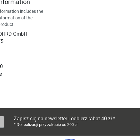
Information
formation includes the
nformation of the
product.
NOHRD GmbH
75
10
e
Zapisz się na newsletter i odbierz rabat 40 zł *
* Do realizacji przy zakupie od 200 zł