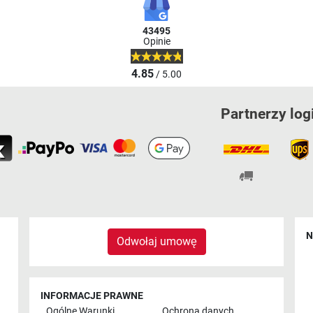
43495
Opinie
4.85
/ 5.00
Partnerzy log
N
Odwołaj umowę
INFORMACJE PRAWNE
Ogólne Warunki
Ochrona danych