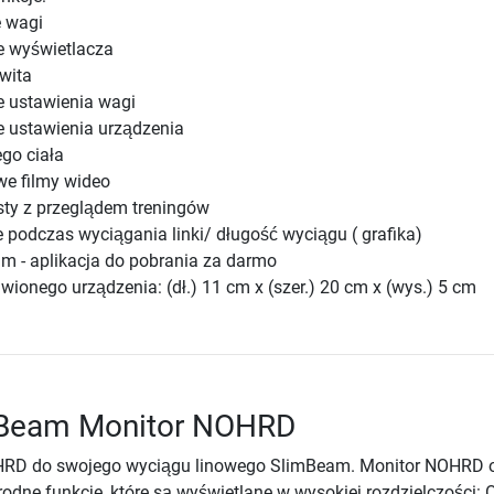
 wagi
e wyświetlacza
wita
 ustawienia wagi
 ustawienia urządzenia
ego ciała
we filmy wideo
isty z przeglądem treningów
podczas wyciągania linki/ długość wyciągu ( grafika)
 - aplikacja do pobrania za darmo
ionego urządzenia: (dł.) 11 cm x (szer.) 20 cm x (wys.) 5 cm
mBeam Monitor NOHRD
HRD do swojego wyciągu linowego SlimBeam. Monitor NOHRD o
odne funkcje, które są wyświetlane w wysokiej rozdzielczości: 