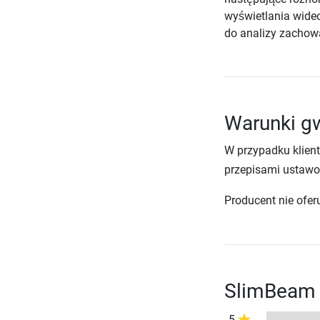
wyświetlania wide
do analizy zachowa
Warunki g
W przypadku klien
przepisami ustawo
Producent nie ofer
SlimBeam 
5