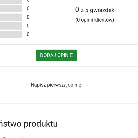
0
0
z 5 gwiazdek
0
(0 opinii klientów)
0
0
DODAJ OPINIĘ
Napisz pierwszą opinię!
ństwo produktu