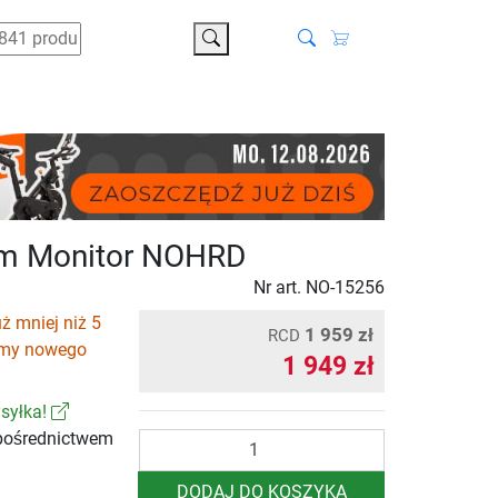
Szukaj
m Monitor NOHRD
Nr art.
NO-15256
ż mniej niż 5
1 959 zł
RCD
emy nowego
1 949 zł
syłka!
pośrednictwem
Ilość
DODAJ DO KOSZYKA