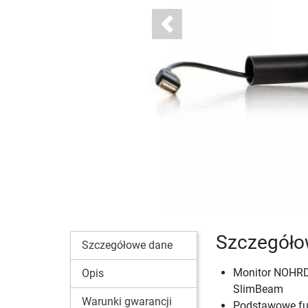
Previous
Szczegóło
Szczegółowe dane
Monitor NOHRD 
Opis
SlimBeam
Warunki gwarancji
Podstawowe fu