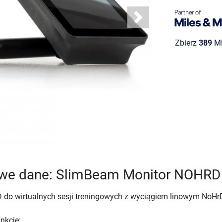
Next
Zbierz
389
Mi
we dane: SlimBeam Monitor NOHRD
do wirtualnych sesji treningowych z wyciągiem linowym NoHr
nkcje: