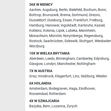
36X W NIEMCY
Aachen
,
Augsburg
,
Berlin
,
Bielefeld
,
Bochum
,
Bonn
,
Bottrop
,
Brunszwik
,
Brema
,
Dortmund
,
Drezno
,
Dusseldorf
,
Duisburg
,
Essen
,
Frankfurt
,
Freiburg
,
Hamburg
,
Hanower
,
Ingolstadt
,
Karlsruhe
,
Kassel
,
Koblenz
,
Kolonia
,
Lipsk
,
Lubeka
,
Mannheim
,
Monachium
,
Münster
,
Norymberga
,
Regensburg
,
Rostock
,
Saarbrücken
,
Szleswik
,
Stuttgart
,
Wiesbade
Würzburg
10X W WIELKA BRYTANIA
Aberdeen
,
Leeds
,
Birmingham
,
Camberley
,
Edynburg
,
Glasgow
,
Londyn
,
Manchester
,
Nottingham
7X W AUSTRIA
Graz
,
Innsbruck
,
Klagenfurt
,
Linz
,
Salzburg
,
Wiedeń
6X HOLANDIA
Amsterdam
,
Bodegraven
,
Haga
,
Eindhoven
,
Roosendaal
,
Rotterdam
4X W SZWAJCARIA
Bazylea
,
Bern
,
Lozanna
,
Zurych