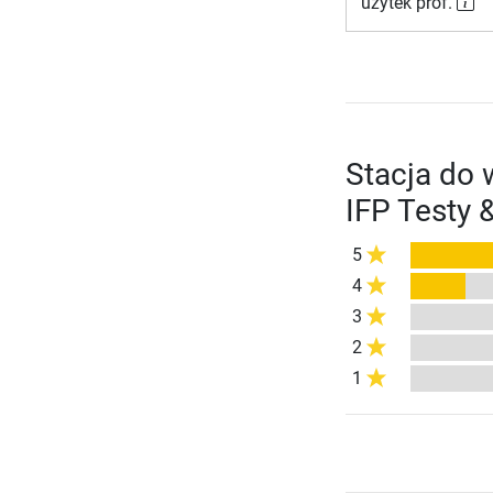
użytek prof.
Stacja do 
IFP Testy 
5
4
3
2
1