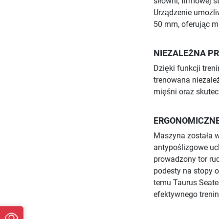
siłowni, firmowej st
Urządzenie umożliw
50 mm, oferując m
NIEZALEŻNA PR
Dzięki funkcji tre
trenowana niezależ
mięśni oraz skute
ERGONOMICZNE
Maszyna została w
antypoślizgowe uc
prowadzony tor ru
podesty na stopy 
temu Taurus Seate
efektywnego treni