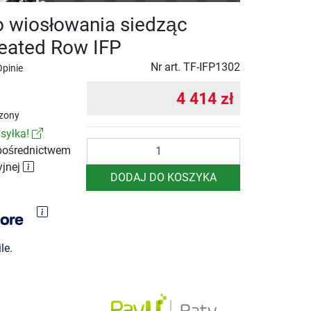
o wiosłowania siedząc
eated Row IFP
Nr art.
TF-IFP1302
Opinie
4 414 zł
zony
syłka!
Ilość
pośrednictwem
yjnej
DODAJ DO KOSZYKA
le.