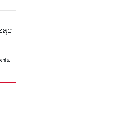
dząc
enia,