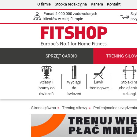
O firmie
Stopka redakcyjna
Kariera
Kontakt
Ponad 4.000.000 zadowolonych
Szy
klientów w całej Europie
prz
SPRZĘT CARDIO
TRENING SIŁO
Atlasy i
Wyciągi
Ławki
Stojaki n
bramy do
do
treningowe
obciążenia
ćwiczeń
ćwiczeń
sztangi
Strona główna
Trening siłowy
Profesjonalne urządzenia