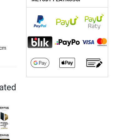
 cm
eated