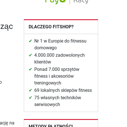
dząc
DLACZEGO FITSHOP?
Nr 1 w Europie do fitnessu
domowego
4.000.000 zadowolonych
klientów
Ponad 7.000 sprzętów
fitness i akcesoriów
o
treningowych
69 lokalnych sklepów fitness
75 własnych techników
serwisowych
ację na
METODY PŁATNOŚCI