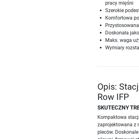
pracy mięśni
Szerokie podes
Komfortowa pod
Przystosowana 
Doskonała jako
Maks. waga uż
Wymiary rozsta
Opis: Stac
Row IFP
SKUTECZNY TR
Kompaktowa stacja
zaprojektowana z 
pleców. Doskonale