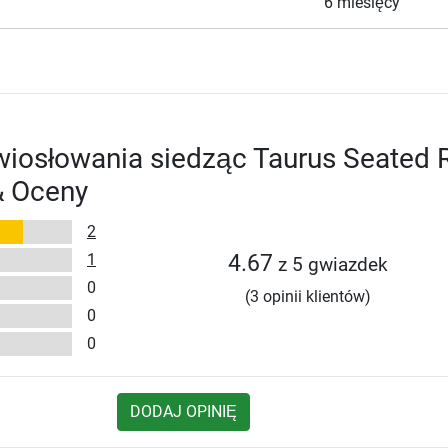
6 miesięcy
wiosłowania siedząc Taurus Seated
& Oceny
2
1
4.67
z 5 gwiazdek
0
(3 opinii klientów)
0
0
DODAJ OPINIĘ