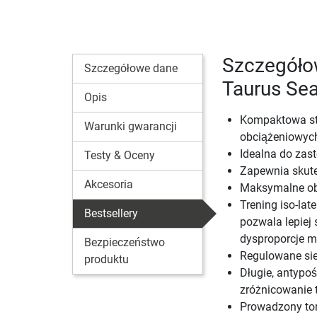
Szczegółow
Szczegółowe dane
Taurus Se
Opis
Kompaktowa sta
Warunki gwarancji
obciążeniowyc
Idealna do zas
Testy & Oceny
Zapewnia skute
Akcesoria
Maksymalne obc
Trening iso-lat
Bestsellery
pozwala lepiej
dysproporcje 
Bezpieczeństwo
Regulowane sie
produktu
Długie, antypo
zróżnicowanie 
Prowadzony tor