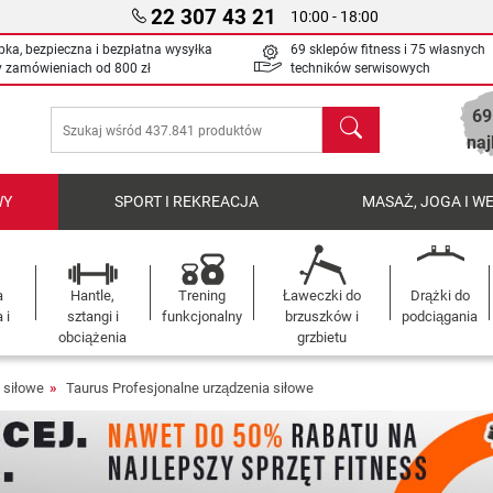
22 307 43 21
10:00 - 18:00
bka, bezpieczna i bezpłatna wysyłka
69 sklepów fitness i 75 własnych
y zamówieniach od
800 zł
techników serwisowych
69
Szukaj
naj
WY
SPORT I REKREACJA
MASAŻ, JOGA I W
a
Hantle,
Trening
Ławeczki do
Drążki do
 i
sztangi i
funkcjonalny
brzuszków i
podciągania
obciążenia
grzbietu
 siłowe
Taurus Profesjonalne urządzenia siłowe