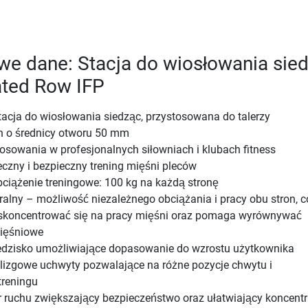
e dane: Stacja do wiosłowania sie
ated Row IFP
cja do wiosłowania siedząc, przystosowana do talerzy
h o średnicy otworu 50 mm
tosowania w profesjonalnych siłowniach i klubach fitness
czny i bezpieczny trening mięśni pleców
iążenie treningowe: 100 kg na każdą stronę
eralny – możliwość niezależnego obciążania i pracy obu stron, c
 skoncentrować się na pracy mięśni oraz pomaga wyrównywać
mięśniowe
dzisko umożliwiające dopasowanie do wzrostu użytkownika
ślizgowe uchwyty pozwalające na różne pozycje chwytu i
treningu
 ruchu zwiększający bezpieczeństwo oraz ułatwiający koncentr