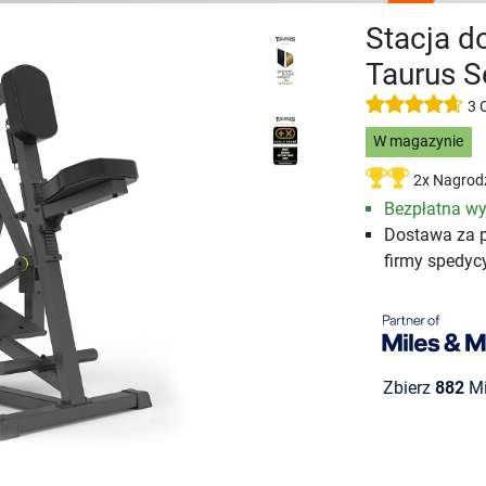
Stacja d
Taurus S
3 
W magazynie
2x Nagrod
Bezpłatna wy
Dostawa za 
firmy spedyc
Zbierz
882
Mi