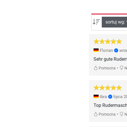
sortuj wg:
Florian
wrz
Sehr gute Ruder
•
Pomocna
N
Ibra
lipca 2
Top Rudermasch
•
Pomocna
N