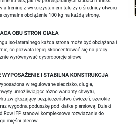
refie fitness, jak i w profesjonalnych klubach fitness.
ia trening z wykorzystaniem talerzy o średnicy otworu
aksymalne obciążenie 100 kg na każdą stronę.
ACA OBU STRON CIAŁA
ningu iso-lateralnego każda strona może być obciążana i
nie, co pozwala lepiej skoncentrować się na pracy
cznie wyrównywać dysproporcje siłowe.
 WYPOSAŻENIE I STABILNA KONSTRUKCJA
yposażona w regulowane siedzisko, długie,
hwyty umożliwiające różne warianty chwytu,
chu zwiększający bezpieczeństwo ćwiczeń, szerokie
oraz wygodną poduszkę pod klatkę piersiową. Dzięki
d Row IFP stanowi kompleksowe rozwiązanie do
ngu mięśni pleców.