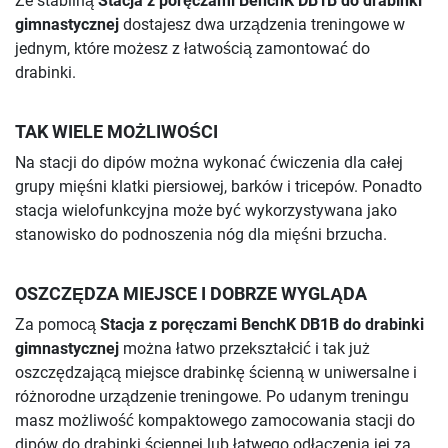
Ze stabilną
Stacja z poręczami BenchK DB1B do drabinki
gimnastycznej
dostajesz dwa urządzenia treningowe w
jednym, które możesz z łatwością zamontować do
drabinki.
TAK WIELE MOŻLIWOŚCI
Na stacji do dipów można wykonać ćwiczenia dla całej
grupy mięśni klatki piersiowej, barków i tricepów. Ponadto
stacja wielofunkcyjna może być wykorzystywana jako
stanowisko do podnoszenia nóg dla mięśni brzucha.
OSZCZĘDZA MIEJSCE I DOBRZE WYGLĄDA
Za pomocą
Stacja z poręczami BenchK DB1B do drabinki
gimnastycznej
można łatwo przekształcić i tak już
oszczędzającą miejsce drabinkę ścienną w uniwersalne i
różnorodne urządzenie treningowe. Po udanym treningu
masz możliwość kompaktowego zamocowania stacji do
dipów do drabinki ściennej lub łatwego odłączenia jej za