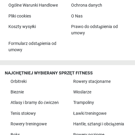
Ogólne Warunki Handlowe
Ochrona danych
Pliki cookies
O Nas
Koszty wysyłki
Prawo do odstąpienia od
umowy
Formularz odstąpienia od
umowy
NAJCHĘTNIEJ WYBIERANY SPRZĘT FITNESS
Orbitreki
Rowery stacjonarne
Bieżnie
Wioślarze
Atlasy i bramy do ćwiczeń
Trampoliny
Tenis stołowy
Ławki treningowe
Rowery treningowe
Hantle, sztangi i obciążenia
Boks
Rowery poziome