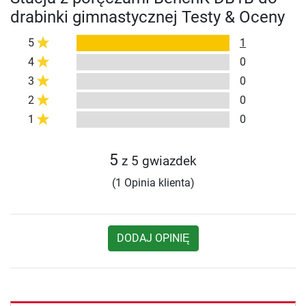
drabinki gimnastycznej Testy & Oceny
5
1
4
0
3
0
2
0
1
0
5
z 5 gwiazdek
(1 Opinia klienta)
DODAJ OPINIĘ